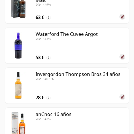
Malt
70cl • 46%
63 €
?
Waterford The Cuvee Argot
70cl • 47%
53 €
?
Invergordon Thompson Bros 34 años
70cl • 40.1%
78 €
?
anCnoc 16 años
70cl • 43%