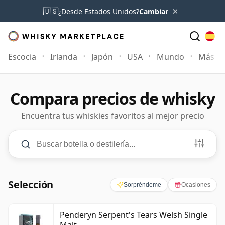
×
🇺🇸
¿Desde Estados Unidos?
Cambiar
Escocia
Irlanda
Japón
USA
Mundo
Más
Compara precios de whisky
Encuentra tus whiskies favoritos al mejor precio
Búsqueda y filtros
Buscar botella o destilería
PRECIO
€0
–
€500+
EDAD
3
–
50+
años
Mínimo Precio
Máximo Precio
Mínimo Edad
Máximo Edad
Selección
Sorpréndeme
Ocasiones
Penderyn Serpent's Tears Welsh Single