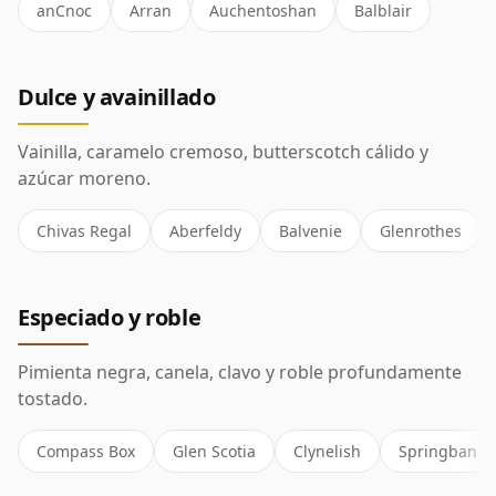
anCnoc
Arran
Auchentoshan
Balblair
Dulce y avainillado
Vainilla, caramelo cremoso, butterscotch cálido y
azúcar moreno.
Chivas Regal
Aberfeldy
Balvenie
Glenrothes
Especiado y roble
Pimienta negra, canela, clavo y roble profundamente
tostado.
Compass Box
Glen Scotia
Clynelish
Springbank