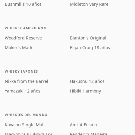
Bushmills 10 años
Midleton Very Rare
WHISKEY AMERICANO
Woodford Reserve
Blanton's Original
Maker's Mark
Elijah Craig 18 años
WHISKY JAPONÉS
Nikka from the Barrel
Hakushu 12 años
Yamazaki 12 años
Hibiki Harmony
WHISKIES DEL MUNDO
Kavalan Single Malt
Amrut Fusion
Mackmyra Brukswhisky
Penderyn Madeira