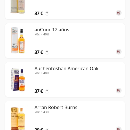
37 €
?
anCnoc 12 años
70cl • 40%
37 €
?
Auchentoshan American Oak
70cl • 40%
37 €
?
Arran Robert Burns
70cl • 43%
39 €