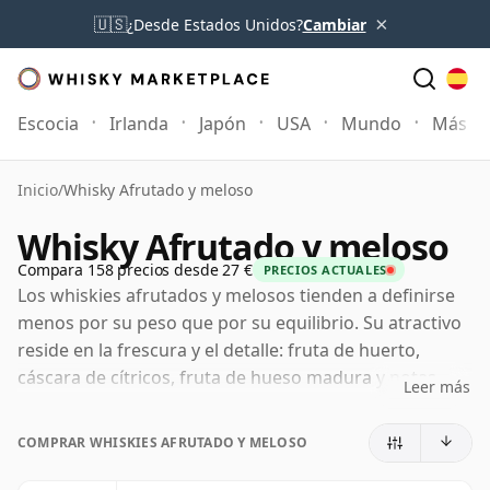
×
🇺🇸
¿Desde Estados Unidos?
Cambiar
Escocia
Irlanda
Japón
USA
Mundo
Más
Inicio
/
Whisky Afrutado y meloso
Whisky Afrutado y meloso
Compara 158 precios desde 27 €
PRECIOS ACTUALES
Los whiskies afrutados y melosos tienden a definirse
menos por su peso que por su equilibrio. Su atractivo
reside en la frescura y el detalle: fruta de huerto,
cáscara de cítricos, fruta de hueso madura y notas
Leer más
florales unidas por una dulzura melosa, vainilla suave
y roble delicado. Son whiskies que se sienten abiertos
COMPRAR WHISKIES AFRUTADO Y MELOSO
y expresivos, con suficiente sabor para resultar
atractivos pero rara vez con tanta madera, humo o