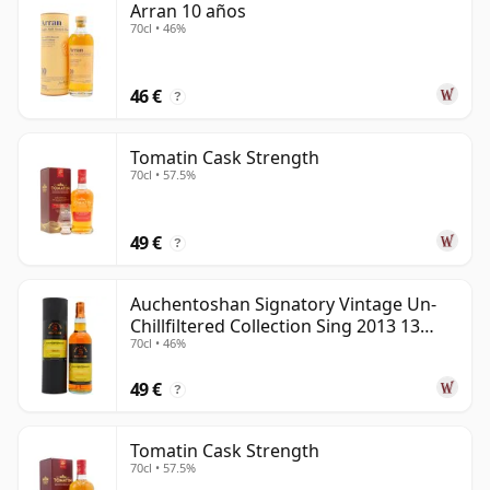
Arran 10 años
70cl • 46%
46 €
?
Tomatin Cask Strength
70cl • 57.5%
49 €
?
Auchentoshan Signatory Vintage Un-
Chillfiltered Collection Sing 2013 13
70cl • 46%
años
49 €
?
Tomatin Cask Strength
70cl • 57.5%