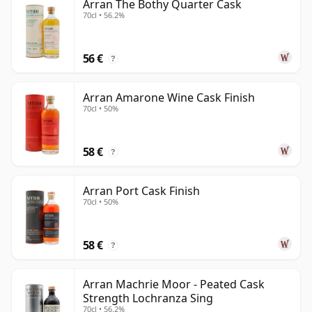
Arran The Bothy Quarter Cask
70cl • 56.2%
56 €
?
Arran Amarone Wine Cask Finish
70cl • 50%
58 €
?
Arran Port Cask Finish
70cl • 50%
58 €
?
Arran Machrie Moor - Peated Cask
Strength Lochranza Sing
70cl • 56.2%