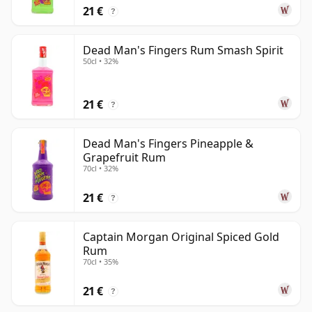
útil como guía simple para los bebedores, es menos
21 €
?
una taxonomía legal estricta que una forma
conveniente de describir los estilos amplios que se
Dead Man's Fingers Rum Smash Spirit
encuentran más comúnmente en las estanterías.
50cl • 32%
21 €
?
Dead Man's Fingers Pineapple &
Grapefruit Rum
70cl • 32%
21 €
?
Captain Morgan Original Spiced Gold
Rum
70cl • 35%
21 €
?