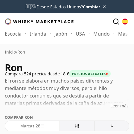
×
🇺🇸
¿Desde Estados Unidos?
Cambiar
Escocia
Irlanda
Japón
USA
Mundo
Más
Inicio
/
Ron
Ron
Compara 524 precios desde 18 €
PRECIOS ACTUALES
El ron se elabora en muchos países diferentes y
mediante métodos muy diversos, pero el hilo
conductor común es que se destila a partir de
materias primas derivadas de la caña de azúcar, más
Leer más
comúnmente melaza, aunque el jugo de caña de
COMPRAR RON
azúcar y el jarabe de caña también son importantes en
algunas tradiciones. Debido a que el ron se regula de
Marcas 28
manera diferente de un país a otro, tiene menos