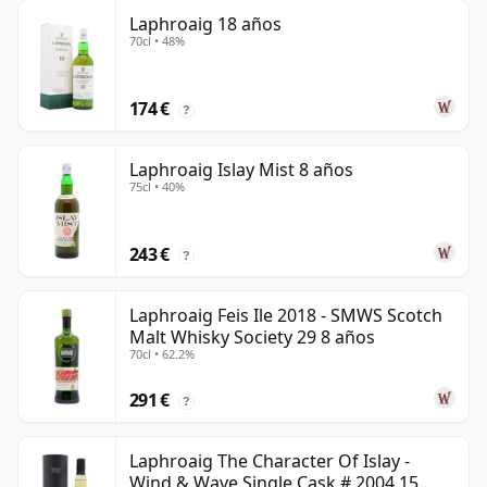
Laphroaig 18 años
70cl • 48%
174 €
?
Laphroaig Islay Mist 8 años
75cl • 40%
243 €
?
Laphroaig Feis Ile 2018 - SMWS Scotch
Malt Whisky Society 29 8 años
70cl • 62.2%
291 €
?
Laphroaig The Character Of Islay -
Wind & Wave Single Cask # 2004 15