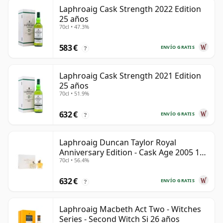
Laphroaig Cask Strength 2022 Edition
25 años
70cl • 47.3%
583 €
ENVÍO GRATIS
?
Laphroaig Cask Strength 2021 Edition
25 años
70cl • 51.9%
632 €
ENVÍO GRATIS
?
Laphroaig Duncan Taylor Royal
Anniversary Edition - Cask Age 2005 19
70cl • 56.4%
años
632 €
ENVÍO GRATIS
?
Laphroaig Macbeth Act Two - Witches
Series - Second Witch Si 26 años