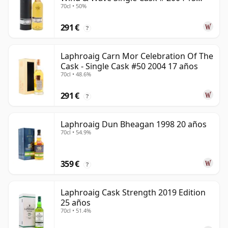
70cl • 50%
años
291 €
?
Laphroaig Carn Mor Celebration Of The
Cask - Single Cask #50 2004 17 años
70cl • 48.6%
291 €
?
Laphroaig Dun Bheagan 1998 20 años
70cl • 54.9%
359 €
?
Laphroaig Cask Strength 2019 Edition
25 años
70cl • 51.4%