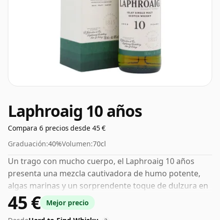
Laphroaig 10 años
Compara 6 precios desde 45 €
Graduación:
40%
Volumen:
70cl
Un trago con mucho cuerpo, el Laphroaig 10 años
presenta una mezcla cautivadora de humo potente,
algas marinas y un sorprendente toque de dulzura en
45 €
nariz. En boca da fe de su naturaleza robusta,
Mejor precio
equilibrando capas de atractiva turba con pinceladas