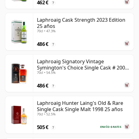
462 €
?
Laphroaig Cask Strength 2023 Edition
25 años
70cl • 47.3%
486 €
?
Laphroaig Signatory Vintage
Symington's Choice Single Cask # 2000
70cl • 54.5%
25 años
486 €
?
Laphroaig Hunter Laing's Old & Rare
Single Cask Single Malt 1998 25 años
70cl • 52.5%
505 €
ENVÍO GRATIS
?