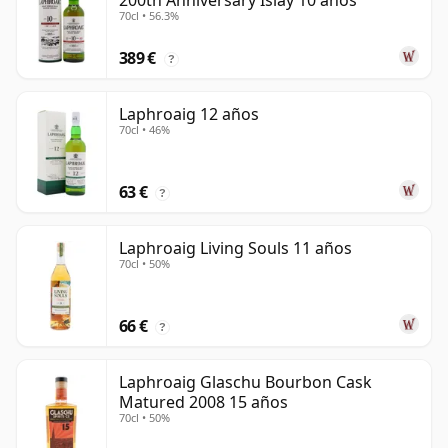
200th Anniversary Islay 10 años
70cl • 56.3%
389 €
?
Laphroaig 12 años
70cl • 46%
63 €
?
Laphroaig Living Souls 11 años
70cl • 50%
66 €
?
Laphroaig Glaschu Bourbon Cask
Matured 2008 15 años
70cl • 50%