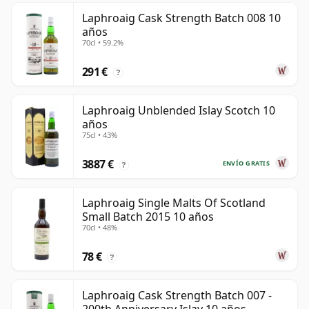
Laphroaig Cask Strength Batch 008 10
años
70cl • 59.2%
291 €
?
Laphroaig Unblended Islay Scotch 10
años
75cl • 43%
3887 €
ENVÍO GRATIS
?
Laphroaig Single Malts Of Scotland
Small Batch 2015 10 años
70cl • 48%
78 €
?
Laphroaig Cask Strength Batch 007 -