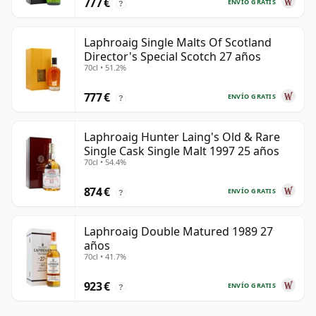
777 €
ENVÍO GRATIS
?
Laphroaig Single Malts Of Scotland
Director's Special Scotch 27 años
70cl • 51.2%
777 €
ENVÍO GRATIS
?
Laphroaig Hunter Laing's Old & Rare
Single Cask Single Malt 1997 25 años
70cl • 54.4%
874 €
ENVÍO GRATIS
?
Laphroaig Double Matured 1989 27
años
70cl • 41.7%
923 €
ENVÍO GRATIS
?