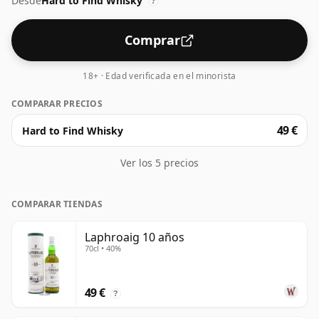
Desde
Hard to Find Whisky
de sal y una sorpresa de dulzura. Con un final cálido y
?
persistente, este whisky es verdaderamente una joya
clásica.
Comprar
18+ · Edad verificada en el minorista
COMPARAR PRECIOS
49 €
Hard to Find Whisky
Ver los 5 precios
COMPARAR TIENDAS
Laphroaig 10 años
70cl • 40%
49 €
?