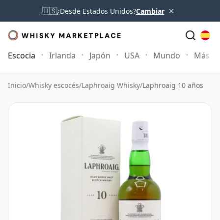
×
🇺🇸
¿Desde Estados Unidos?
Cambiar
Escocia
Irlanda
Japón
USA
Mundo
Más
Inicio
/
Whisky escocés
/
Laphroaig Whisky
/
Laphroaig 10 años