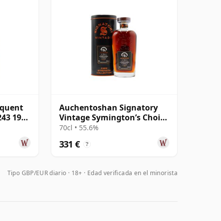
equent
Auchentoshan Signatory
243 1993
Vintage Symington’s Choice
Single Cask 1999 24 años
70cl • 55.6%
331 €
?
Tipo GBP/EUR diario
18+ · Edad verificada en el minorista