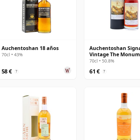
Auchentoshan 18 años
Auchentoshan Sign
Vintage The Monum
70cl • 43%
Scotland - St A 2013
70cl • 50.8%
58 €
61 €
?
?