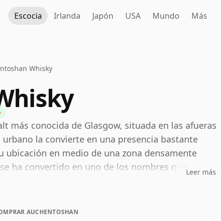
Escocia
Irlanda
Japón
USA
Mundo
Más
ntoshan Whisky
Whisky
alt más conocida de Glasgow, situada en las afueras
 urbano la convierte en una presencia bastante
 su ubicación en medio de una zona densamente
ía se ha convertido en uno de los nombres que
Leer más
a oferta para visitantes y un estilo característico
egancia. El sitio oficial para visitantes de
s y experiencias de whisky en la destilería.
OMPRAR AUCHENTOSHAN