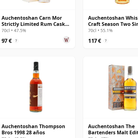
Auchentoshan Carn Mor
Auchentoshan Whis
Strictly Limited Rum Cask
Craft Season Two Si
Finish Single M 2011 9 años
Cask #851 20 años
70cl • 47.5%
70cl • 55.1%
97 €
117 €
?
?
Auchentoshan Thompson
Auchentoshan The
Bros 1998 28 años
Bartenders Malt Edi