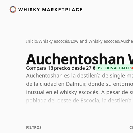
Inicio
/
Whisky escocés
/
Lowland Whisky escocés
/
Auche
Auchentoshan 
Compara 18 precios desde 27 €
PRECIOS ACTUALES
Auchentoshan es la destilería de single m
de la ciudad en Dalmuir, donde su entorno
inusual en el whisky escocés. A pesar de
poblada del oeste de Escocia, la destiler
definen las Lowlands, ayudada por una sólid
conocido por su accesibilidad, frescura y el
Auchentoshan continúa promocionando tour
FILTROS
C