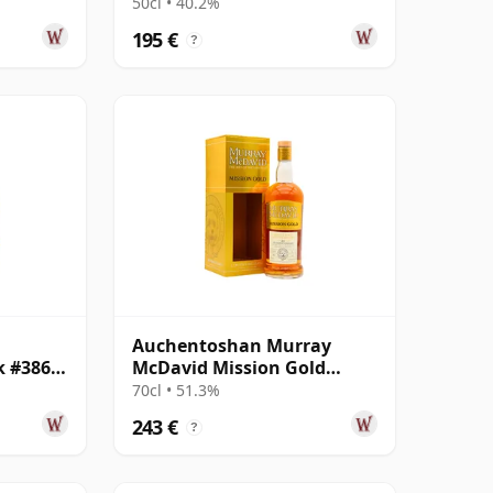
50cl • 40.2%
195 €
?
Auchentoshan Murray
k #3868
McDavid Mission Gold
Series Single Cask 1999 24
70cl • 51.3%
años
243 €
?