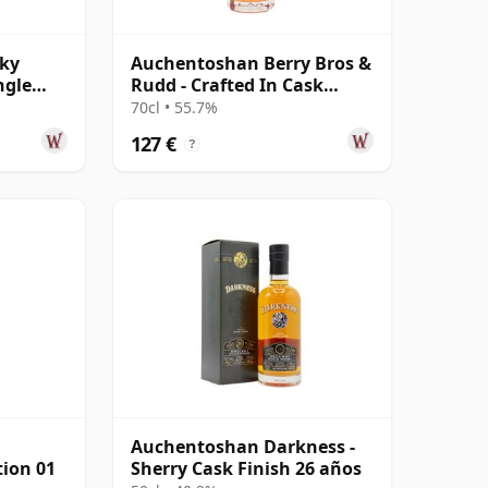
ky
Auchentoshan Berry Bros &
ngle
Rudd - Crafted In Cask
Single Pomerol 2010 15
70cl • 55.7%
años
127 €
?
Auchentoshan Darkness -
tion 01
Sherry Cask Finish 26 años