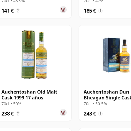
70cl • 45.9%
70cl • 47%
141 €
185 €
?
?
Auchentoshan Old Malt
Auchentoshan Dun
Cask 1999 17 años
Bheagan Single Cas
1993 25 años
70cl • 50%
70cl • 50.5%
238 €
243 €
?
?