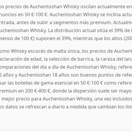
os precios de Auchentoshan Whisky oscilan actualmente ent
nuncios en 50 €-100 €. Auchentoshan Whisky se inclina actu
ntrada, antes de subir a segmentos más premium. Actualm
uchentoshan Whisky. La distribución actual sitúa el 39% de la
menos de 100 €) suponen el 39%, mientras que los altos (200
omo Whisky escocés de malta única, los precios de Auchen
eclaración de edad, la selección de barrica, la rareza del la
omparaciones del día a día de Auchentoshan Whisky, refer
2 años y Auchentoshan 18 años son buenos puntos de refer
sar las botellas de gama esencial en 50 €-100 € como refer
remium en 200 €-400 €, donde la dispersión suele ser mayor
l mejor precio para Auchentoshan Whisky, una vez incluidos 
os datos se refrescan a diario a medida que cambian los list