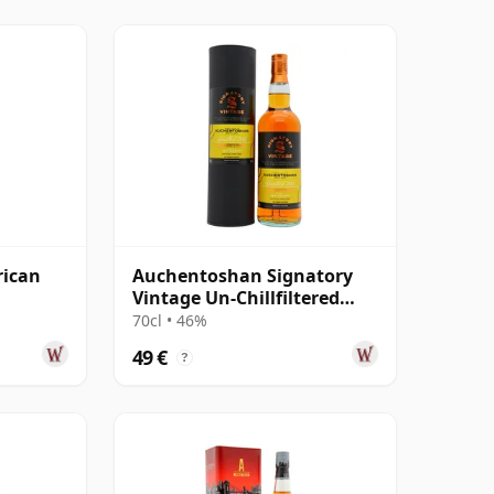
ican
Auchentoshan Signatory
Vintage Un-Chillfiltered
Collection Sing 2013 13
70cl • 46%
años
49 €
?