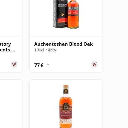
atory
Auchentoshan Blood Oak
ents Of
100cl • 46%
 13 años
77 €
?