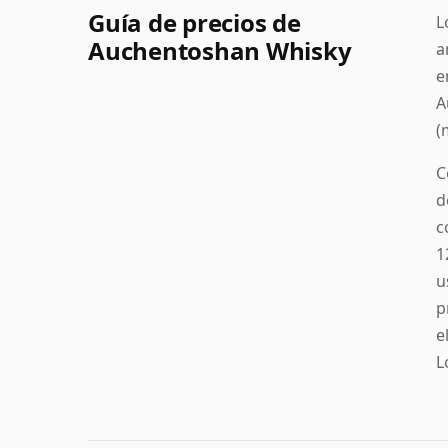
Guía de precios de
L
Auchentoshan Whisky
a
e
A
(
C
d
c
1
u
p
e
L