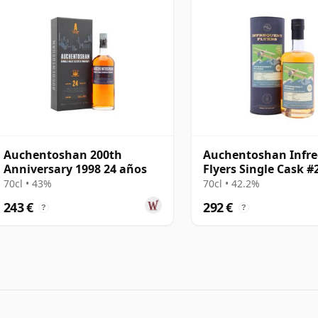
Auchentoshan 200th
Auchentoshan Infr
Anniversary 1998 24 años
Flyers Single Cask #
26 años
70cl • 43%
70cl • 42.2%
243 €
292 €
?
?