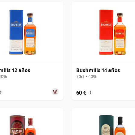
ills 12 años
Bushmills 14 años
 40%
70cl • 40%
60 €
?
?