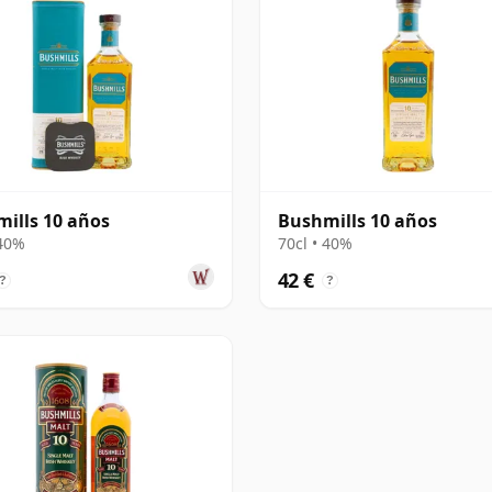
ills 10 años
Bushmills 10 años
 40%
70cl • 40%
42 €
?
?