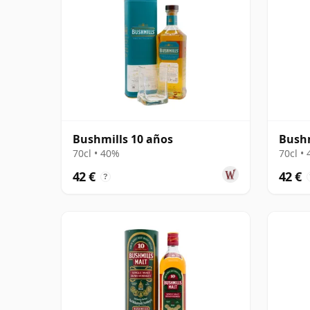
Bushmills 10 años
Bushm
70cl • 40%
70cl •
42 €
42 €
?