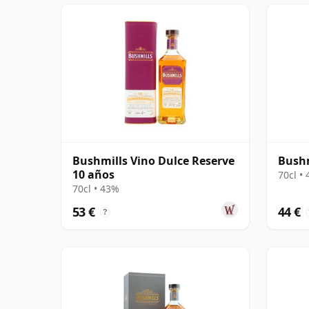
Bushmills Vino Dulce Reserve
Bushm
10 años
70cl •
70cl • 43%
53 €
44 €
?