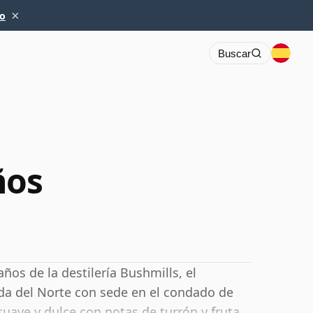
×
io
Buscar
ños
ños de la destilería Bushmills, el
da del Norte con sede en el condado de
suave y dulce con notas de turrón y fruta,