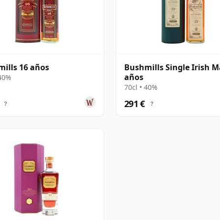
ills 16 años
Bushmills Single Irish M
años
 40%
70cl • 40%
291 €
?
?