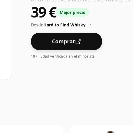
39 €
típicas del ADN de Bushmills.
Mejor precio
Desde
Hard to Find Whisky
?
Comprar
18+ · Edad verificada en el minorista