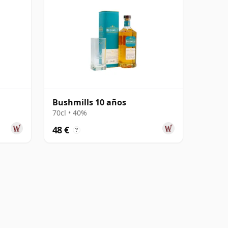
Bushmills 10 años
70cl • 40%
48 €
?