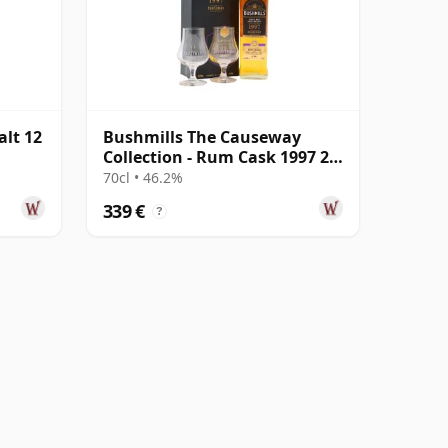
alt 12
Bushmills The Causeway
Collection - Rum Cask 1997 25
años
70cl • 46.2%
339 €
?