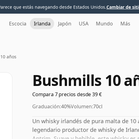
Parece que estás navegando desde Estados Unidos.
Cambiar de sit
Escocia
Irlanda
Japón
USA
Mundo
Más
 10 años
Bushmills 10 a
Compara 7 precios desde 39 €
Graduación:
40%
Volumen:
70cl
Un whisky irlandés de pura malta de 10 a
legendario productor de whisky de Irlan
Antrim. Suave y bebible, este whisky es 