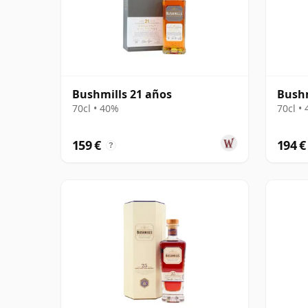
Bushmills 21 años
Bushm
70cl • 40%
70cl •
159 €
194 €
?