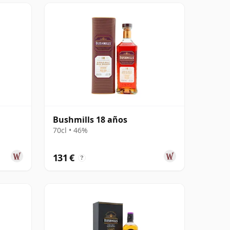
Bushmills 18 años
70cl • 46%
131 €
?