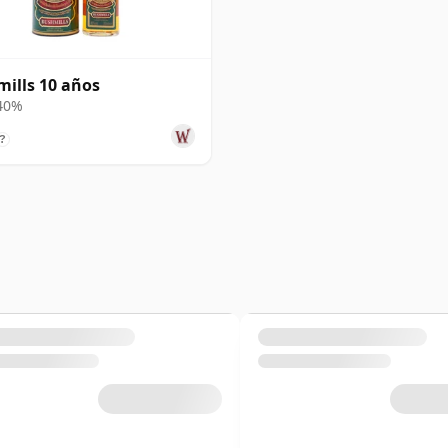
ills 10 años
 40%
?