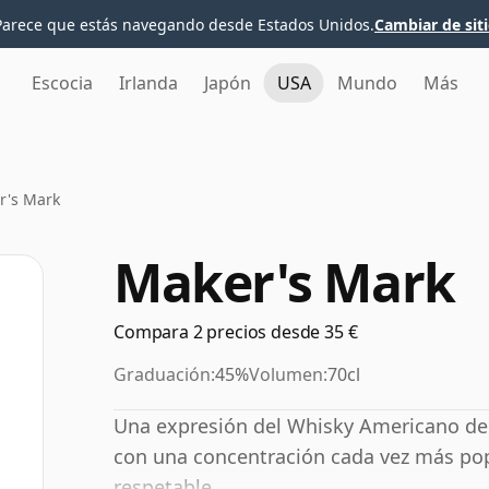
Parece que estás navegando desde Estados Unidos.
Cambiar de sit
Escocia
Irlanda
Japón
USA
Mundo
Más
r's Mark
Maker's Mark
Compara 2 precios desde 35 €
Graduación:
45%
Volumen:
70cl
Una expresión del Whisky Americano de 
con una concentración cada vez más pop
respetable.