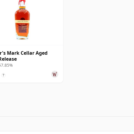
's Mark Cellar Aged
Release
 57.85%
?