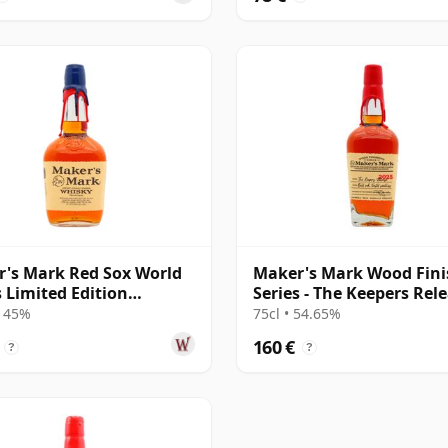
's Mark Red Sox World
Maker's Mark Wood Fini
s Limited Edition
Series - The Keepers Rel
cky Stra
2025 K
• 45%
75cl • 54.65%
160 €
?
?