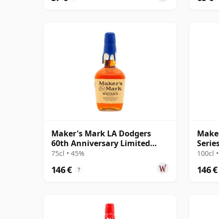
Maker's Mark LA Dodgers
Maker
60th Anniversary Limited
Serie
Edition Kentuc
Kentu
75cl • 45%
100cl 
146 €
146 €
?