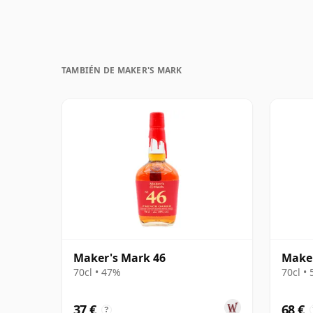
TAMBIÉN DE MAKER'S MARK
Maker's Mark 46
Maker
70cl • 47%
70cl •
37 €
68 €
?