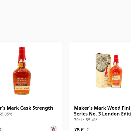
's Mark Cask Strength
Maker's Mark Wood Fini
Series No. 3 London Edit
 55.05%
Kentuck
70cl • 55.4%
78 €
?
?