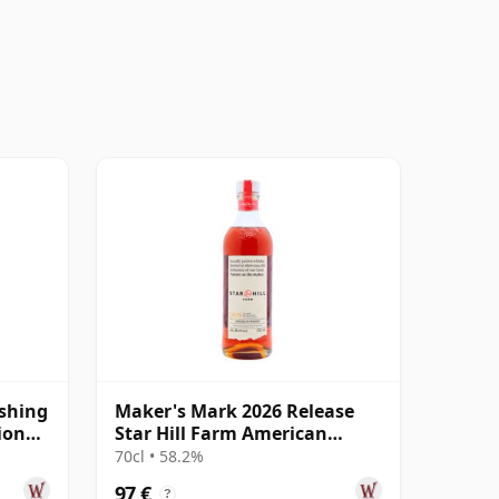
shing
Maker's Mark 2026 Release
ion
Star Hill Farm American
Wheat
70cl • 58.2%
97 €
?