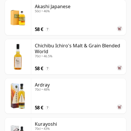
Akashi Japanese
50cl • 46%
58 €
?
Chichibu Ichiro's Malt & Grain Blended
World
70cl • 46.5%
58 €
?
Ardray
70cl • 48%
58 €
?
Kurayoshi
70cl • 43%