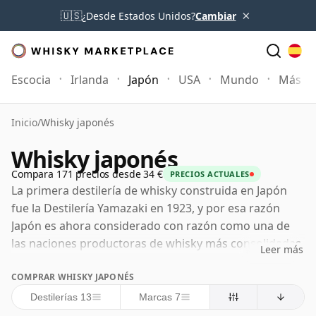
×
🇺🇸
¿Desde Estados Unidos?
Cambiar
Escocia
Irlanda
Japón
USA
Mundo
Más
Inicio
/
Whisky japonés
Whisky japonés
Compara 171 precios desde 34 €
PRECIOS ACTUALES
La primera destilería de whisky construida en Japón
fue la Destilería Yamazaki en 1923, y por esa razón
Japón es ahora considerado con razón como una de
las naciones productoras de whisky más consolidadas
Leer más
fuera de los bastiones tradicionales de Escocia e
COMPRAR WHISKY JAPONÉS
Irlanda. Yamazaki fue establecida por Shinjiro Torii,
fundador de la empresa que se convertiría en Suntory,
Destilerías 13
Marcas 7
con Masataka Taketsuru desempeñando un papel