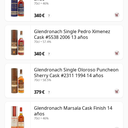
70cl • 46%
340 €
?
Glendronach Single Pedro Ximenez
Cask #5538 2006 13 años
70cl • 57.4%
340 €
?
Glendronach Single Oloroso Puncheon
Sherry Cask #2311 1994 14 años
70cl • 58.5%
379 €
?
Glendronach Marsala Cask Finish 14
años
70cl • 46%