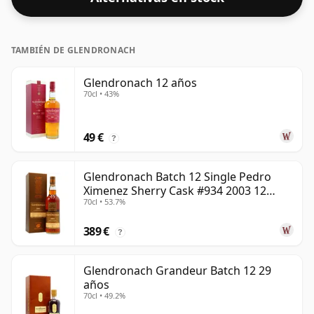
TAMBIÉN DE GLENDRONACH
Glendronach 12 años
70cl • 43%
49 €
?
Glendronach Batch 12 Single Pedro
Ximenez Sherry Cask #934 2003 12
70cl • 53.7%
años
389 €
?
Glendronach Grandeur Batch 12 29
años
70cl • 49.2%