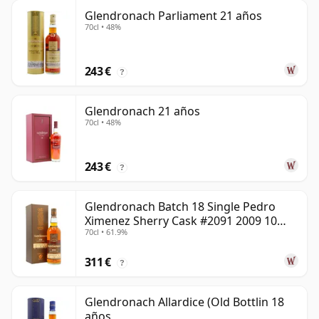
Glendronach Parliament 21 años
70cl • 48%
243 €
?
Glendronach 21 años
70cl • 48%
243 €
?
Glendronach Batch 18 Single Pedro
Ximenez Sherry Cask #2091 2009 10
70cl • 61.9%
años
311 €
?
Glendronach Allardice (Old Bottlin 18
años