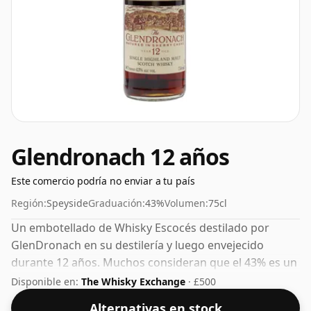
Glendronach 12 años
Este comercio podría no enviar a tu país
Región:
Speyside
Graduación:
43%
Volumen:
75cl
Un embotellado de Whisky Escocés destilado por
GlenDronach en su destilería y luego envejecido
durante 12 años. Muchos consideran que el 43% es un
buen ABV para experimentar la "sensación en boca" y
Disponible en:
The Whisky Exchange
· £500
el sabor pleno del whisky.
Alternativas en stock