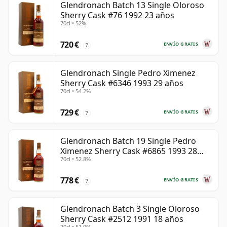
Glendronach Batch 13 Single Oloroso
Sherry Cask #76 1992 23 años
70cl • 52%
720 €
ENVÍO GRATIS
?
Glendronach Single Pedro Ximenez
Sherry Cask #6346 1993 29 años
70cl • 54.2%
729 €
ENVÍO GRATIS
?
Glendronach Batch 19 Single Pedro
Ximenez Sherry Cask #6865 1993 28
70cl • 52.8%
años
778 €
ENVÍO GRATIS
?
Glendronach Batch 3 Single Oloroso
Sherry Cask #2512 1991 18 años
70cl • 51.9%