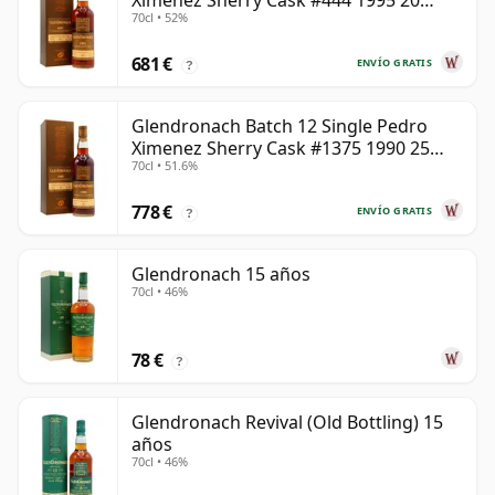
Ximenez Sherry Cask #444 1995 20
70cl • 52%
años
681 €
ENVÍO GRATIS
?
Glendronach Batch 12 Single Pedro
Ximenez Sherry Cask #1375 1990 25
70cl • 51.6%
años
778 €
ENVÍO GRATIS
?
Glendronach 15 años
70cl • 46%
78 €
?
Glendronach Revival (Old Bottling) 15
años
70cl • 46%