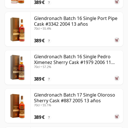
389 €
?
Glendronach Batch 16 Single Port Pipe
Cask #3342 2004 13 años
70cl • 55.4%
389 €
?
Glendronach Batch 16 Single Pedro
Ximenez Sherry Cask #1979 2006 11
70cl • 57.2%
años
389 €
?
Glendronach Batch 17 Single Oloroso
Sherry Cask #887 2005 13 años
70cl • 55.1%
389 €
?