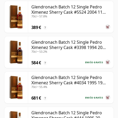
Glendronach Batch 12 Single Pedro
Ximenez Sherry Cask #5524 2004 11
70cl • 57.8%
años
389 €
?
Glendronach Batch 12 Single Pedro
Ximenez Sherry Cask #3398 1994 20
70cl • 53.2%
años
584 €
ENVÍO GRATIS
?
Glendronach Batch 12 Single Pedro
Ximenez Sherry Cask #4034 1995 19
70cl • 55.4%
años
681 €
ENVÍO GRATIS
?
Glendronach Batch 12 Single Pedro