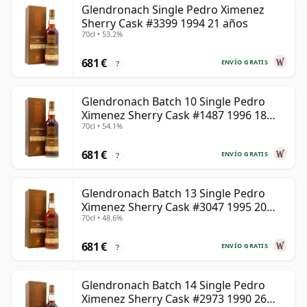
Glendronach Single Pedro Ximenez
Sherry Cask #3399 1994 21 años
70cl • 53.2%
681 €
ENVÍO GRATIS
?
Glendronach Batch 10 Single Pedro
Ximenez Sherry Cask #1487 1996 18
70cl • 54.1%
años
681 €
ENVÍO GRATIS
?
Glendronach Batch 13 Single Pedro
Ximenez Sherry Cask #3047 1995 20
70cl • 48.6%
años
681 €
ENVÍO GRATIS
?
Glendronach Batch 14 Single Pedro
Ximenez Sherry Cask #2973 1990 26