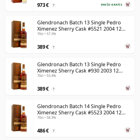
973 €
ENVÍO GRATIS
?
Glendronach Batch 13 Single Pedro
Ximenez Sherry Cask #5521 2004 12
70cl • 57.3%
años
389 €
?
Glendronach Batch 13 Single Pedro
Ximenez Sherry Cask #930 2003 12
70cl • 53.4%
años
389 €
?
Glendronach Batch 14 Single Pedro
Ximenez Sherry Cask #5523 2004 12
70cl • 58.3%
años
486 €
?