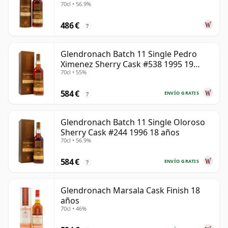
70cl • 56.9%
486 €
?
Glendronach Batch 11 Single Pedro
Ximenez Sherry Cask #538 1995 19
70cl • 55%
años
584 €
ENVÍO GRATIS
?
Glendronach Batch 11 Single Oloroso
Sherry Cask #244 1996 18 años
70cl • 56.9%
584 €
ENVÍO GRATIS
?
Glendronach Marsala Cask Finish 18
años
70cl • 46%