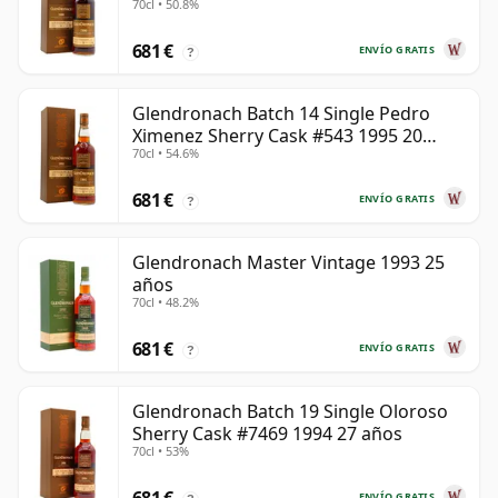
70cl • 50.8%
años
681 €
ENVÍO GRATIS
?
Glendronach Batch 14 Single Pedro
Ximenez Sherry Cask #543 1995 20
70cl • 54.6%
años
681 €
ENVÍO GRATIS
?
Glendronach Master Vintage 1993 25
años
70cl • 48.2%
681 €
ENVÍO GRATIS
?
Glendronach Batch 19 Single Oloroso
Sherry Cask #7469 1994 27 años
70cl • 53%
ENVÍO GRATIS