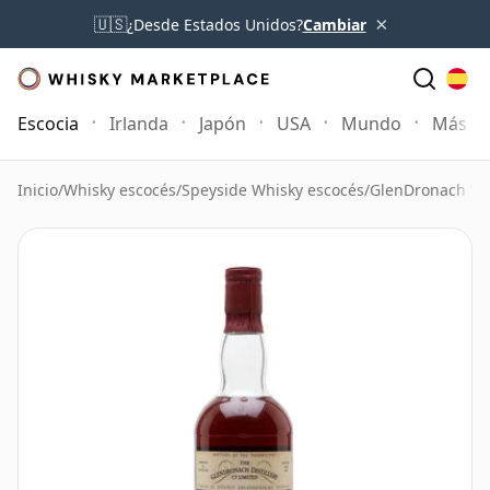
×
🇺🇸
¿Desde Estados Unidos?
Cambiar
Escocia
Irlanda
Japón
USA
Mundo
Más
Inicio
/
Whisky escocés
/
Speyside Whisky escocés
/
GlenDronach Wh