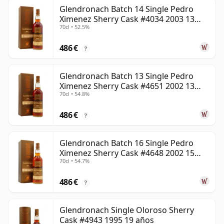
Glendronach Batch 14 Single Pedro
Ximenez Sherry Cask #4034 2003 13
70cl • 52.5%
años
486 €
?
Glendronach Batch 13 Single Pedro
Ximenez Sherry Cask #4651 2002 13
70cl • 54.8%
años
486 €
?
Glendronach Batch 16 Single Pedro
Ximenez Sherry Cask #4648 2002 15
70cl • 54.7%
años
486 €
?
Glendronach Single Oloroso Sherry
Cask #4943 1995 19 años