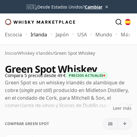
×
🇺🇸
¿Desde Estados Unidos?
Cambiar
Escocia
Irlanda
Japón
USA
Mundo
Más
Inicio
/
Whiskey irlandés
/
Green Spot Whiskey
Green Spot Whiskey
Compara 5 precios desde 49 €
PRECIOS ACTUALES
Green Spot es un whiskey irlandés de alambique de
cobre (
single pot still
) producido en Midleton Distillery,
en el condado de Cork, para Mitchell & Son, el
comerciante de vinos y licores de Dublín cuya tradición
Leer más
en el envejecimiento de whiskey se remonta al siglo
XIX. Actualmente integrado en la familia Spot, sigue
COMPRAR GREEN SPOT
siendo uno de los ejemplos más reconocibles del estilo
tradicional irlandés de alambique de cobre.