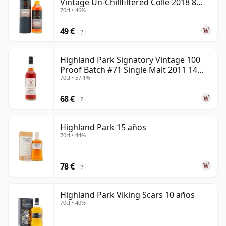
Vintage Un-Chillfiltered Colle 2018 8
70cl • 46%
años
49 €
?
Highland Park Signatory Vintage 100
Proof Batch #71 Single Malt 2011 14
70cl • 57.1%
años
68 €
?
Highland Park 15 años
70cl • 44%
78 €
?
Highland Park Viking Scars 10 años
70cl • 40%