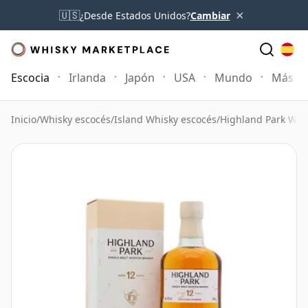
×
🇺🇸
¿Desde Estados Unidos?
Cambiar
Escocia
Irlanda
Japón
USA
Mundo
Más
Inicio
/
Whisky escocés
/
Island Whisky escocés
/
Highland Park Whi