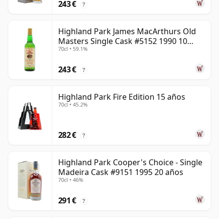
243 €
?
Highland Park James MacArthurs Old
Masters Single Cask #5152 1990 10
70cl • 59.1%
años
243 €
?
Highland Park Fire Edition 15 años
70cl • 45.2%
282 €
?
Highland Park Cooper's Choice - Single
Madeira Cask #9151 1995 20 años
70cl • 46%
291 €
?