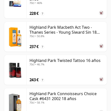
70cl • 46%
228 €
?
Highland Park Macbeth Act Two -
Thanes Series - Young Siward Sin 18
70cl • 50.8%
años
237 €
?
Highland Park Twisted Tattoo 16 años
70cl • 46.7%
243 €
?
Highland Park Connoisseurs Choice
Cask #6431 2002 18 años
70cl • 58.1%