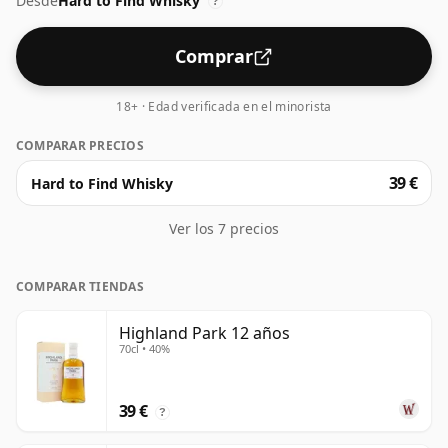
Desde
Hard to Find Whisky
con un toque de dulzura ahumada. Te deja con un final
?
delicioso y provocativo que es a la vez saludable y
cálido. Un todoterreno verdaderamente noble.
Comprar
18+ · Edad verificada en el minorista
COMPARAR PRECIOS
39 €
Hard to Find Whisky
Ver los 7 precios
COMPARAR TIENDAS
Highland Park 12 años
70cl • 40%
39 €
?