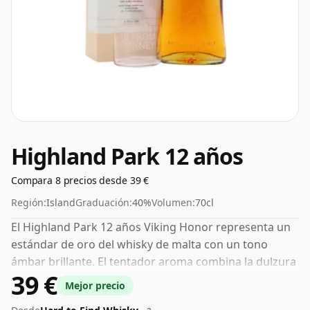
Highland Park 12 años
Compara 8 precios desde 39 €
Región:
Island
Graduación:
40%
Volumen:
70cl
El Highland Park 12 años Viking Honor representa un
estándar de oro del whisky de malta con un tono
ámbar brillante. El tentador aroma combina la dulzura
39 €
de la miel y el brezo con un toque ahumado a turba.
Mejor precio
En boca, la entrega completa de malta se completa