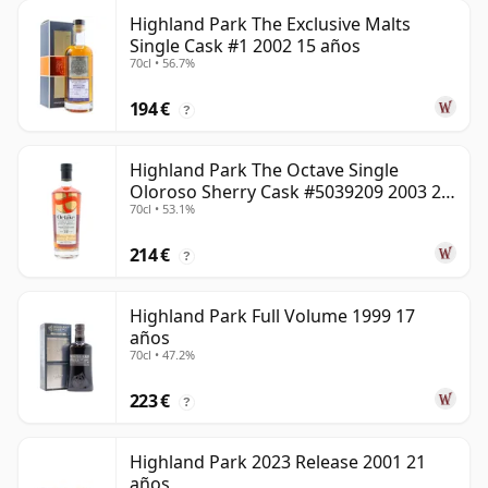
Highland Park The Exclusive Malts
Single Cask #1 2002 15 años
70cl • 56.7%
194 €
?
Highland Park The Octave Single
Oloroso Sherry Cask #5039209 2003 22
70cl • 53.1%
años
214 €
?
Highland Park Full Volume 1999 17
años
70cl • 47.2%
223 €
?
Highland Park 2023 Release 2001 21
años