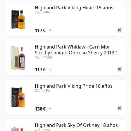
Highland Park Viking Heart 15 años
70cl • 44%
117 €
?
Highland Park Whitlaw - Carn Mor
Strictly Limited Oloroso Sherry 2013 10
70cl • 47.5%
años
117 €
?
Highland Park Viking Pride 18 años
70cl • 43%
136 €
?
Highland Park Sky Of Orkney 18 años
70cl • 46%