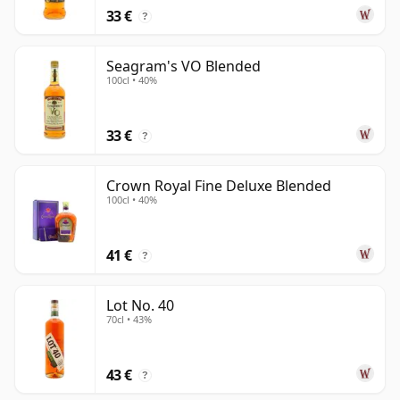
comenzado a lanzar interesantes embotellados de
33 €
?
lotes pequeños bajo esos nombres.
Seagram's VO Blended
100cl • 40%
33 €
?
Crown Royal Fine Deluxe Blended
100cl • 40%
41 €
?
Lot No. 40
70cl • 43%
43 €
?