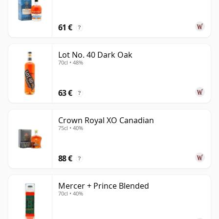
61 €
?
Lot No. 40 Dark Oak
70cl • 48%
63 €
?
Crown Royal XO Canadian
75cl • 40%
88 €
?
Mercer + Prince Blended
70cl • 40%