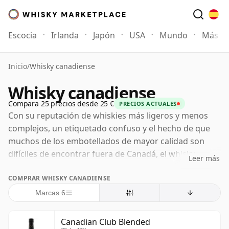
Escocia
Irlanda
Japón
USA
Mundo
Más
Inicio
/
Whisky canadiense
Whisky canadiense
Compara 25 precios desde 25 €
PRECIOS ACTUALES
Con su reputación de whiskies más ligeros y menos
complejos, un etiquetado confuso y el hecho de que
muchos de los embotellados de mayor calidad son
difíciles de encontrar fuera de Canadá, el whisky
Leer más
canadiense no siempre ha gozado de la mejor
COMPRAR WHISKY CANADIENSE
reputación mundial.
Marcas 6
La ley canadiense permite que el destilado se etiquete
como Canadian Whisky, Canadian Rye Whisky o
Canadian Club Blended
simplemente Rye Whisky, pero no exige un contenido