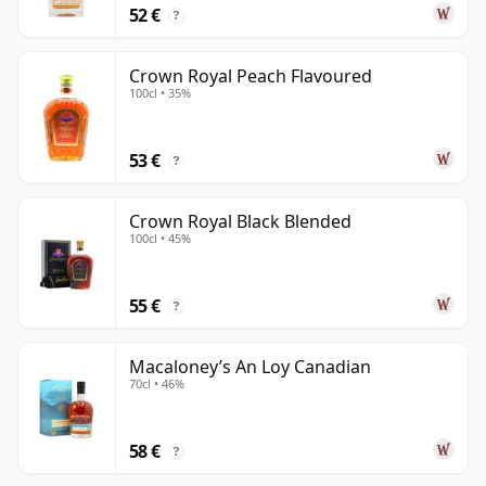
52 €
?
Crown Royal Peach Flavoured
100cl • 35%
53 €
?
Crown Royal Black Blended
100cl • 45%
55 €
?
Macaloney’s An Loy Canadian
70cl • 46%
58 €
?