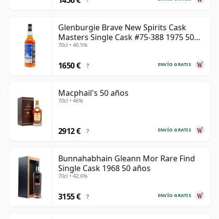
?
Glenburgie Brave New Spirits Cask
Masters Single Cask #75-388 1975 50
70cl • 40.5%
años
1650 €
ENVÍO GRATIS
?
Macphail's 50 años
70cl • 46%
2912 €
ENVÍO GRATIS
?
Bunnahabhain Gleann Mor Rare Find
Single Cask 1968 50 años
70cl • 42.6%
3155 €
ENVÍO GRATIS
?