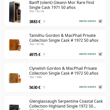
Banff (silent) Gleann Mor Rare Find
Single Cask 1971 50 años
70cl • 45.1%
3883 €
ENVÍO GRATIS
?
Tamdhu Gordon & MacPhail Private
Collection Single Cask # 1972 50 años
70cl • 47.7%
4975 €
ENVÍO GRATIS
?
Clynelish Gordon & MacPhail Private
Collection Single Cask # 1972 50 años
70cl • 58%
5630 €
ENVÍO GRATIS
?
Glenglassaugh Serpentine Coastal Cask
Collection Highland Single 1972 50
70cl • 40.6%