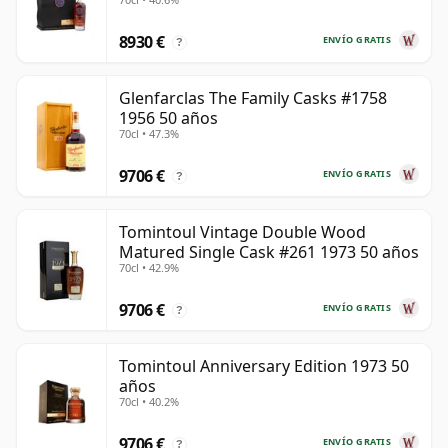
años
8930 €
ENVÍO GRATIS
?
Glenfarclas The Family Casks #1758
1956 50 años
70cl • 47.3%
9706 €
ENVÍO GRATIS
?
Tomintoul Vintage Double Wood
Matured Single Cask #261 1973 50 años
70cl • 42.9%
9706 €
ENVÍO GRATIS
?
Tomintoul Anniversary Edition 1973 50
años
70cl • 40.2%
9706 €
ENVÍO GRATIS
?