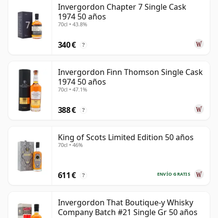
Invergordon Chapter 7 Single Cask
1974 50 años
Una vez embotellado, el whisky deja de madurar, a
70cl • 43.8%
diferencia del vino que sí evoluciona en botella. Por
eso, un whisky de cincuenta años queda fijado en el
340 €
?
tiempo y siempre se considerará de 50 años.
Invergordon Finn Thomson Single Cask
1974 50 años
70cl • 47.1%
388 €
?
King of Scots Limited Edition 50 años
70cl • 46%
611 €
ENVÍO GRATIS
?
Invergordon That Boutique-y Whisky
Company Batch #21 Single Gr 50 años