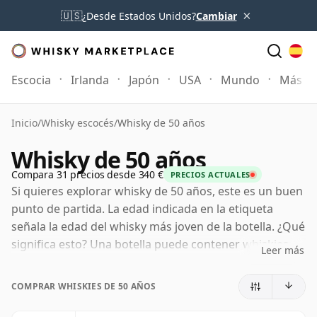
×
🇺🇸
¿Desde Estados Unidos?
Cambiar
Escocia
Irlanda
Japón
USA
Mundo
Más
Inicio
/
Whisky escocés
/
Whisky de 50 años
Whisky de 50 años
Compara 31 precios desde 340 €
PRECIOS ACTUALES
Si quieres explorar whisky de 50 años, este es un buen
punto de partida. La edad indicada en la etiqueta
señala la edad del whisky más joven de la botella. ¿Qué
significa esto? Una botella puede contener whiskies
Leer más
madurados en barricas distintas durante periodos
diferentes. Si la etiqueta indica 50 años (o cincuenta
COMPRAR WHISKIES DE 50 AÑOS
años), puede incluir whiskies más viejos, pero ninguno
de sus componentes será menor de 50 años.