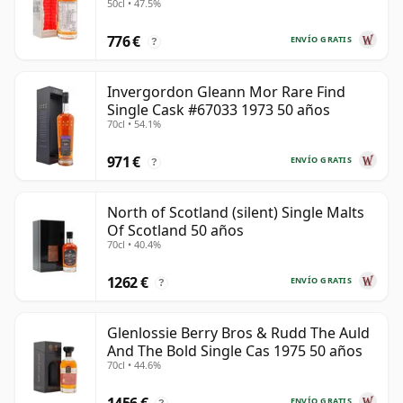
50cl • 47.5%
776 €
ENVÍO GRATIS
?
Invergordon Gleann Mor Rare Find
Single Cask #67033 1973 50 años
70cl • 54.1%
971 €
ENVÍO GRATIS
?
North of Scotland (silent) Single Malts
Of Scotland 50 años
70cl • 40.4%
1262 €
ENVÍO GRATIS
?
Glenlossie Berry Bros & Rudd The Auld
And The Bold Single Cas 1975 50 años
70cl • 44.6%
1456 €
ENVÍO GRATIS