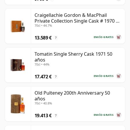
Craigellachie Gordon & MacPhail
Private Collection Single Cask # 1970 50
70cl • 44.7%
años
13.589 €
ENVÍO GRATIS
?
Tomatin Single Sherry Cask 1971 50
años
70cl • 44%
17.472 €
ENVÍO GRATIS
?
Old Pulteney 200th Anniversary 50
años
70cl • 40.8%
19.413 €
ENVÍO GRATIS
?