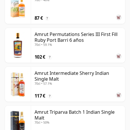
87 €
?
Amrut Permutations Series III First Fill
Ruby Port Barri 6 años
70cl • 59.1%
102 €
?
Amrut Intermediate Sherry Indian
Single Malt
70cl • 57.1%
117 €
?
Amrut Triparva Batch 1 Indian Single
Malt
70cl • 50%