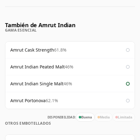
También de Amrut Indian
GAMA ESENCIAL
Amrut Cask Strength
61.8%
Amrut Indian Peated Malt
46%
Amrut Indian Single Malt
46%
Amrut Portonova
62.1%
DISPONIBILIDAD:
Buena
Media
Limitada
OTROS EMBOTELLADOS