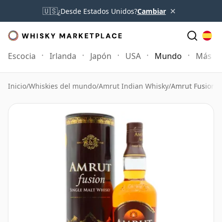
×
🇺🇸
¿Desde Estados Unidos?
Cambiar
Escocia
Irlanda
Japón
USA
Mundo
Más
Inicio
/
Whiskies del mundo
/
Amrut Indian Whisky
/
Amrut Fusion