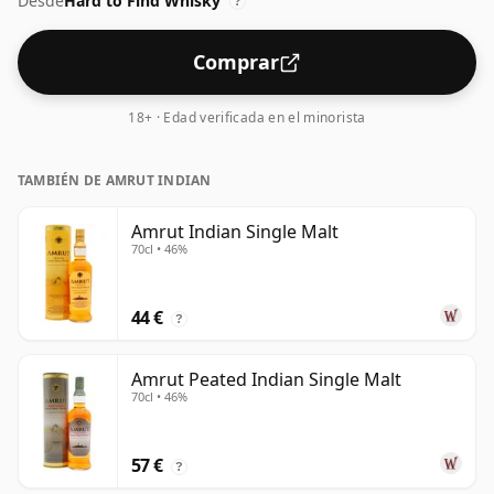
Desde
Hard to Find Whisky
?
Comprar
18+ · Edad verificada en el minorista
TAMBIÉN DE AMRUT INDIAN
Amrut Indian Single Malt
70cl • 46%
44 €
?
Amrut Peated Indian Single Malt
70cl • 46%
57 €
?