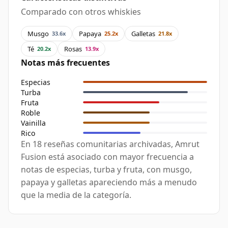
Comparado con otros whiskies
Musgo
Papaya
Galletas
33.6x
25.2x
21.8x
Té
Rosas
20.2x
13.9x
Notas más frecuentes
Especias
Turba
Fruta
Roble
Vainilla
Rico
En 18 reseñas comunitarias archivadas, Amrut
Fusion está asociado con mayor frecuencia a
notas de especias, turba y fruta, con musgo,
papaya y galletas apareciendo más a menudo
que la media de la categoría.