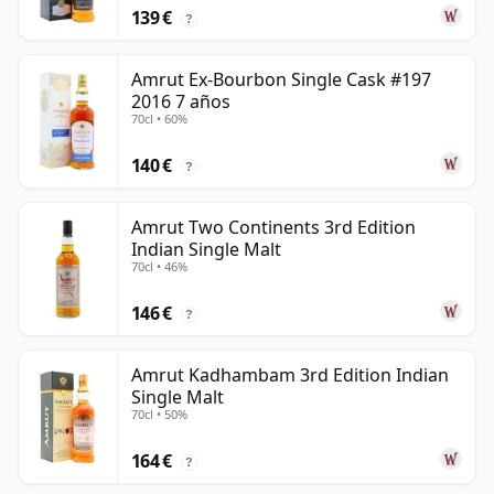
139 €
?
Amrut Ex-Bourbon Single Cask #197
2016 7 años
70cl • 60%
140 €
?
Amrut Two Continents 3rd Edition
Indian Single Malt
70cl • 46%
146 €
?
Amrut Kadhambam 3rd Edition Indian
Single Malt
70cl • 50%
164 €
?