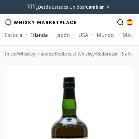
×
🇺🇸
¿Desde Estados Unidos?
Cambiar
Escocia
Irlanda
Japón
USA
Mundo
Más
Inicio
/
Whiskey irlandés
/
Redbreast Whiskey
/
Redbreast 15 años