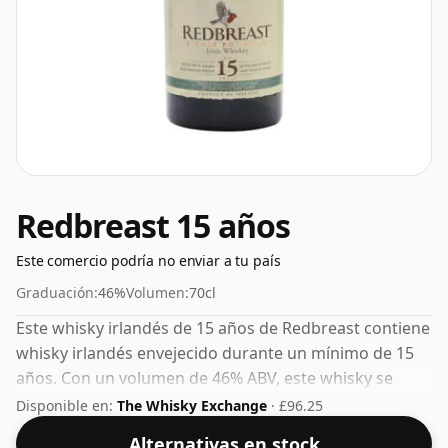
Redbreast 15 años
Este comercio podría no enviar a tu país
Graduación:
46%
Volumen:
70cl
Este whisky irlandés de 15 años de Redbreast contiene
whisky irlandés envejecido durante un mínimo de 15
años. Con un volumen de 46% ABV, este whisky se
embotella con una concentración óptima para beber.
Disponible en:
The Whisky Exchange
· £96.25
Se disfruta solo o con una gota de agua.
Alternativas en stock