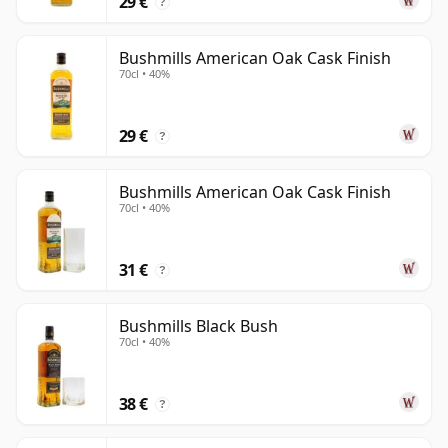
29 €
?
vainilla y frutas suaves de huerto que ayudan a definir
el perfil.
Bushmills American Oak Cask Finish
70cl • 40%
29 €
?
Bushmills American Oak Cask Finish
70cl • 40%
31 €
?
Bushmills Black Bush
70cl • 40%
38 €
?