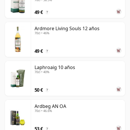
49 €
?
Ardmore Living Souls 12 años
70cl • 46%
49 €
?
Laphroaig 10 años
70cl • 40%
50 €
?
Ardbeg AN OA
70cl • 46.6%
53 €
?