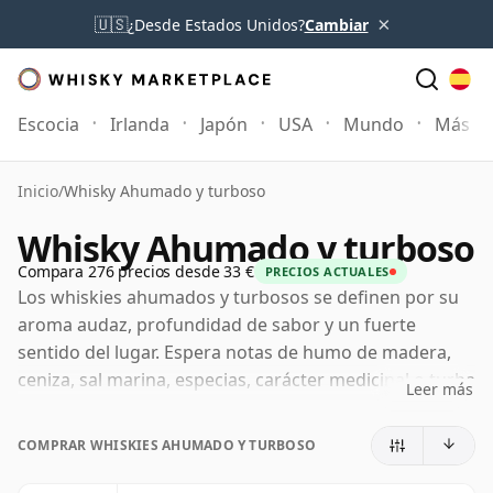
×
🇺🇸
¿Desde Estados Unidos?
Cambiar
Escocia
Irlanda
Japón
USA
Mundo
Más
Inicio
/
Whisky Ahumado y turboso
Whisky Ahumado y turboso
Compara 276 precios desde 33 €
PRECIOS ACTUALES
Los whiskies ahumados y turbosos se definen por su
aroma audaz, profundidad de sabor y un fuerte
sentido del lugar. Espera notas de humo de madera,
ceniza, sal marina, especias, carácter medicinal o turba
Leer más
terrosa, a menudo equilibradas por dulzor, cítricos o
malta por debajo. Estos son whiskies con presencia y
COMPRAR WHISKIES AHUMADO Y TURBOSO
personalidad, que van desde suavemente ahumados y
costeros hasta intensamente turbosos, medicinales y