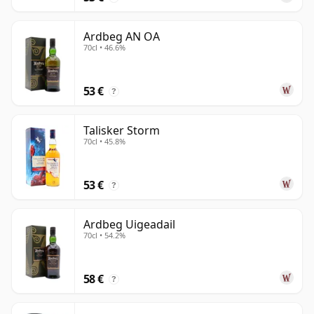
Ardbeg AN OA
70cl • 46.6%
53 €
?
Talisker Storm
70cl • 45.8%
53 €
?
Ardbeg Uigeadail
70cl • 54.2%
58 €
?