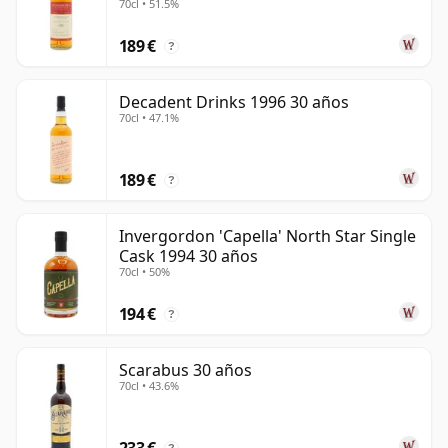
70cl • 51.5%
30 años
189 €
?
Decadent Drinks 1996 30 años
70cl • 47.1%
189 €
?
Invergordon 'Capella' North Star Single
Cask 1994 30 años
70cl • 50%
194 €
?
Scarabus 30 años
70cl • 43.6%
233 €