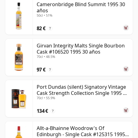
Cameronbridge Blind Summit 1995 30
años
Una vez embotellado, el whisky deja de madurar, a
50cl • 51%
diferencia del vino que sí evoluciona en botella. Por
eso, un whisky de treinta años queda fijado en el
82 €
?
tiempo y siempre se considerará de 30 años.
Girvan Integrity Malts Single Bourbon
Cask #106520 1995 30 años
70cl • 48.5%
97 €
?
Port Dundas (silent) Signatory Vintage
Cask Strength Collection Single 1995 30
70cl • 55.9%
años
134 €
?
Allt-a-Bhainne Woodrow's Of
Edinburgh - Single Cask #125315 1995