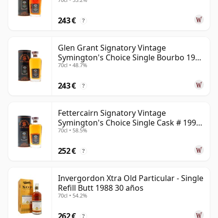
30 años
243 €
?
Glen Grant Signatory Vintage
Symington's Choice Single Bourbo 1995
70cl • 48.7%
30 años
243 €
?
Fettercairn Signatory Vintage
Symington's Choice Single Cask # 1995
70cl • 58.5%
30 años
252 €
?
Invergordon Xtra Old Particular - Single
Refill Butt 1988 30 años
70cl • 54.2%
262 €
?