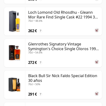
Loch Lomond Old Rhosdhu - Gleann
Mor Rare Find Single Cask #22 1994 30
70cl • 48.6%
años
262 €
?
Glenrothes Signatory Vintage
Symington's Choice Single Oloros 1995
70cl • 54.6%
30 años
272 €
?
Black Bull Sir Nick Faldo Special Edition
30 años
70cl • 50%
291 €
?