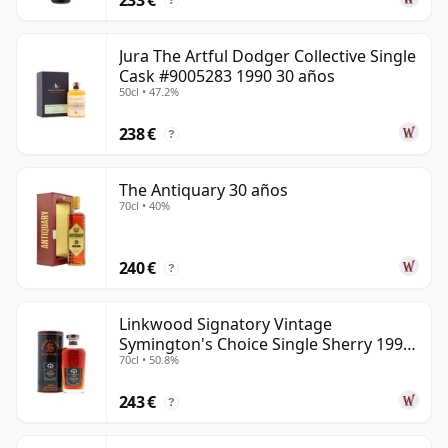
?
Jura The Artful Dodger Collective Single
Cask #9005283 1990 30 años
50cl • 47.2%
238 €
?
The Antiquary 30 años
70cl • 40%
240 €
?
Linkwood Signatory Vintage
Symington's Choice Single Sherry 1995
70cl • 50.8%
30 años
243 €
?