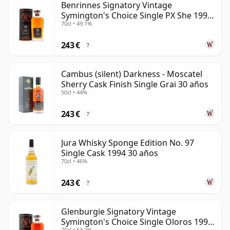
Benrinnes Signatory Vintage
Symington's Choice Single PX She 1995
70cl • 49.1%
30 años
243 €
?
Cambus (silent) Darkness - Moscatel
Sherry Cask Finish Single Grai 30 años
50cl • 44%
243 €
?
Jura Whisky Sponge Edition No. 97
Single Cask 1994 30 años
70cl • 46%
243 €
?
Glenburgie Signatory Vintage
Symington's Choice Single Oloros 1995
70cl • 53.2%