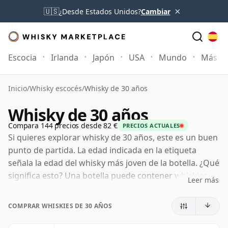
×
🇺🇸
¿Desde Estados Unidos?
Cambiar
Escocia
Irlanda
Japón
USA
Mundo
Más
Inicio
/
Whisky escocés
/
Whisky de 30 años
Whisky de 30 años
Compara 144 precios desde 82 €
PRECIOS ACTUALES
Si quieres explorar whisky de 30 años, este es un buen
punto de partida. La edad indicada en la etiqueta
señala la edad del whisky más joven de la botella. ¿Qué
significa esto? Una botella puede contener whiskies
Leer más
madurados en barricas distintas durante periodos
diferentes. Si la etiqueta indica 30 años (o treinta
COMPRAR WHISKIES DE 30 AÑOS
años), puede incluir whiskies más viejos, pero ninguno
de sus componentes será menor de 30 años.