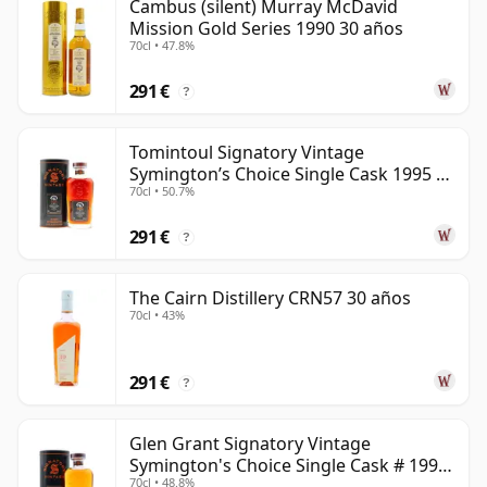
Cambus (silent) Murray McDavid
Mission Gold Series 1990 30 años
70cl • 47.8%
291 €
?
Tomintoul Signatory Vintage
Symington’s Choice Single Cask 1995 30
70cl • 50.7%
años
291 €
?
The Cairn Distillery CRN57 30 años
70cl • 43%
291 €
?
Glen Grant Signatory Vintage
Symington's Choice Single Cask # 1995
70cl • 48.8%
30 años