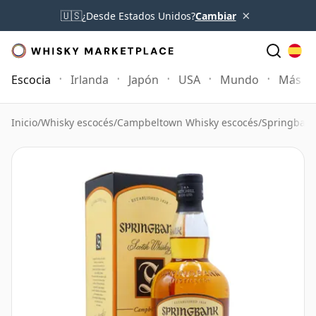
×
🇺🇸
¿Desde Estados Unidos?
Cambiar
Escocia
Irlanda
Japón
USA
Mundo
Más
Inicio
/
Whisky escocés
/
Campbeltown Whisky escocés
/
Springbank