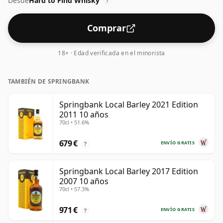
Desde
Hard to Find Whisky
estándar del 40%, y se envía en el tamaño de botella de
?
facto de 70 cl.
Comprar
18+ · Edad verificada en el minorista
TAMBIÉN DE SPRINGBANK
Springbank Local Barley 2021 Edition
2011 10 años
70cl • 51.6%
679 €
ENVÍO GRATIS
?
Springbank Local Barley 2017 Edition
2007 10 años
70cl • 57.3%
971 €
ENVÍO GRATIS
?