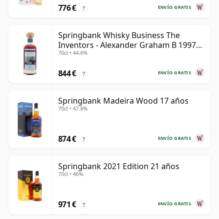
776 €
ENVÍO GRATIS
?
Springbank Whisky Business The
Inventors - Alexander Graham B 1997
70cl • 44.6%
28 años
844 €
ENVÍO GRATIS
?
Springbank Madeira Wood 17 años
70cl • 47.8%
874 €
ENVÍO GRATIS
?
Springbank 2021 Edition 21 años
70cl • 46%
971 €
ENVÍO GRATIS
?