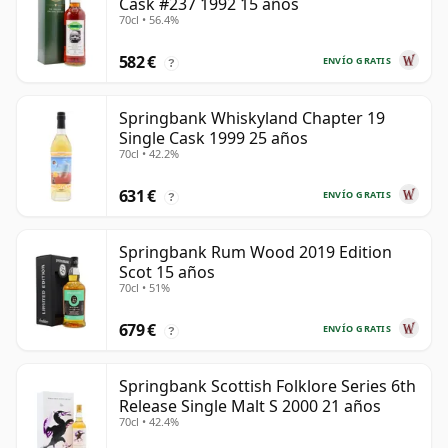
Cask #237 1992 15 años
70cl • 56.4%
582 €
ENVÍO GRATIS
?
Springbank Whiskyland Chapter 19
Single Cask 1999 25 años
70cl • 42.2%
631 €
ENVÍO GRATIS
?
Springbank Rum Wood 2019 Edition
Scot 15 años
70cl • 51%
679 €
ENVÍO GRATIS
?
Springbank Scottish Folklore Series 6th
Release Single Malt S 2000 21 años
70cl • 42.4%