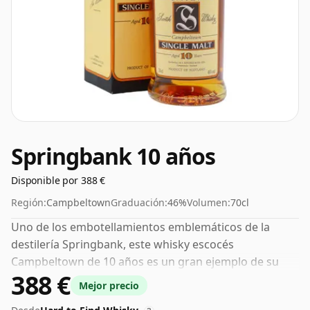
Springbank 10 años
Disponible por 388 €
Región:
Campbeltown
Graduación:
46%
Volumen:
70cl
Uno de los embotellamientos emblemáticos de la
destilería Springbank, este whisky escocés
Campbeltown de 10 años es un gran ejemplo de su
388 €
producción. El whisky se embotella con un ABV
Mejor precio
decente del 46%, un paso por encima del nivel