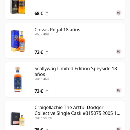
68 €
?
Chivas Regal 18 años
70cl • 40%
72 €
?
Scallywag Limited Edition Speyside 18
años
70cl • 46%
73 €
?
Craigellachie The Artful Dodger
Collective Single Cask #315075 2005 18
50cl • 54.4%
años
78 €