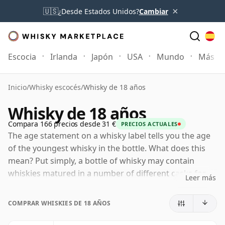
×
🇺🇸
¿Desde Estados Unidos?
Cambiar
Escocia
Irlanda
Japón
USA
Mundo
Más
Inicio
/
Whisky escocés
/
Whisky de 18 años
Whisky de 18 años
Compara 166 precios desde 31 €
PRECIOS ACTUALES
The age statement on a whisky label tells you the age
of the youngest whisky in the bottle. What does this
mean? Put simply, a bottle of whisky may contain
whiskies matured in a number of different casks for
Leer más
different periods of time. If the label says that the
whisky is 18 Years Old (or dieciocho Years Old) then,
COMPRAR WHISKIES DE 18 AÑOS
although it may contain older whiskies, you can be
certain that none of the components are any younger