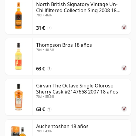
North British Signatory Vintage Un-
than 18 years.
Chillfiltered Collection Sing 2008 18
70cl • 46%
años
Once a whisky is bottled it ceases its maturation,
unlike wine which continues to age in the bottle, so
31 €
?
dieciocho year old whisky is frozen in time and will be
considered 18 forever.
Thompson Bros 18 años
70cl • 48.5%
63 €
?
Girvan The Octave Single Oloroso
Sherry Cask #2147668 2007 18 años
70cl • 55.3%
63 €
?
Auchentoshan 18 años
70cl • 43%