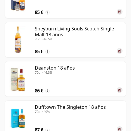
85 €
?
Speyburn Living Souls Scotch Single
Malt 18 años
70cl • 46.5%
85 €
?
Deanston 18 años
70cl • 46.3%
86 €
?
Dufftown The Singleton 18 años
70cl • 40%
87 €
?