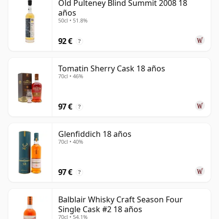
Old Pulteney Blind Summit 2008 18
años
50cl • 51.8%
92 €
?
Tomatin Sherry Cask 18 años
70cl • 46%
97 €
?
Glenfiddich 18 años
70cl • 40%
97 €
?
Balblair Whisky Craft Season Four
Single Cask #2 18 años
70cl • 54.1%