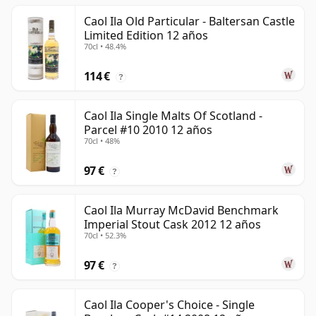
Caol Ila Old Particular - Baltersan Castle
Limited Edition 12 años
70cl • 48.4%
114 €
?
Caol Ila Single Malts Of Scotland -
Parcel #10 2010 12 años
70cl • 48%
97 €
?
Caol Ila Murray McDavid Benchmark
Imperial Stout Cask 2012 12 años
70cl • 52.3%
97 €
?
Caol Ila Cooper's Choice - Single