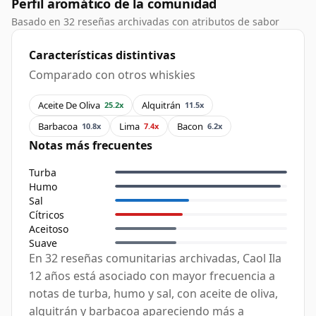
Perfil aromático de la comunidad
Basado en 32 reseñas archivadas con atributos de sabor
Características distintivas
Comparado con otros whiskies
Aceite De Oliva
Alquitrán
25.2x
11.5x
Barbacoa
Lima
Bacon
10.8x
7.4x
6.2x
Notas más frecuentes
Turba
Humo
Sal
Cítricos
Aceitoso
Suave
En 32 reseñas comunitarias archivadas, Caol Ila
12 años está asociado con mayor frecuencia a
notas de turba, humo y sal, con aceite de oliva,
alquitrán y barbacoa apareciendo más a