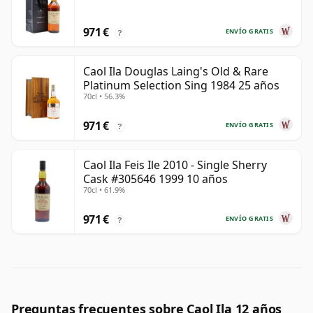
971 €
ENVÍO GRATIS
?
Caol Ila Douglas Laing's Old & Rare
Platinum Selection Sing 1984 25 años
70cl • 56.3%
971 €
ENVÍO GRATIS
?
Caol Ila Feis Ile 2010 - Single Sherry
Cask #305646 1999 10 años
70cl • 61.9%
971 €
ENVÍO GRATIS
?
Preguntas frecuentes sobre Caol Ila 12 años