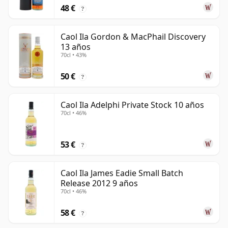
48 €
?
Caol Ila Gordon & MacPhail Discovery
13 años
70cl • 43%
50 €
?
Caol Ila Adelphi Private Stock 10 años
70cl • 46%
53 €
?
Caol Ila James Eadie Small Batch
Release 2012 9 años
70cl • 46%
58 €
?