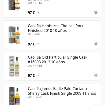
70cl • 51.4%
97 €
?
Caol Ila Hepburns Choice - Port
Finished 2010 10 años
70cl • 46%
97 €
?
Caol Ila Old Particular Single Cask
#16893 2012 10 años
70cl • 48.4%
97 €
?
Caol Ila James Eadie Palo Cortado
Sherry Cask Finish Single 2009 11 años
70cl • 56.5%