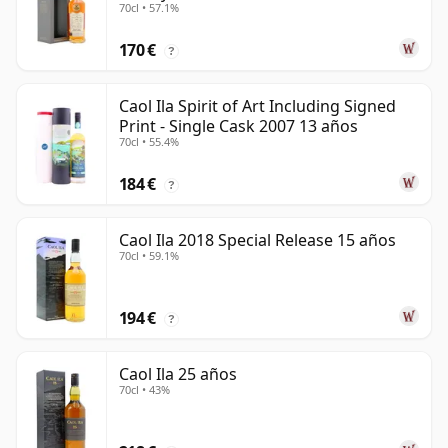
70cl • 57.1%
170 €
?
Caol Ila Spirit of Art Including Signed
Print - Single Cask 2007 13 años
70cl • 55.4%
184 €
?
Caol Ila 2018 Special Release 15 años
70cl • 59.1%
194 €
?
Caol Ila 25 años
70cl • 43%