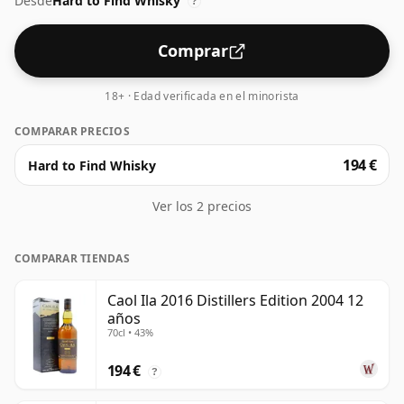
Desde
Hard to Find Whisky
?
Comprar
18+ · Edad verificada en el minorista
COMPARAR PRECIOS
194 €
Hard to Find Whisky
Ver los 2 precios
COMPARAR TIENDAS
Caol Ila 2016 Distillers Edition 2004 12
años
70cl • 43%
194 €
?