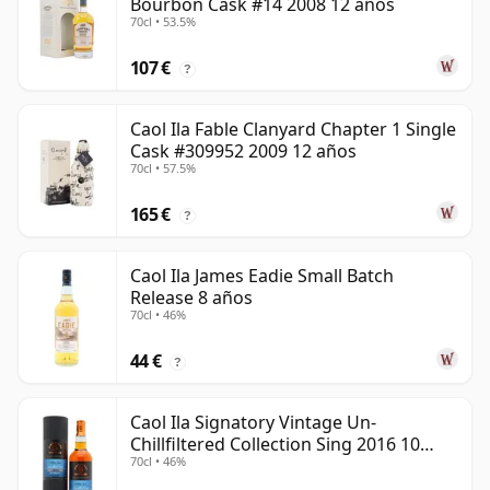
Bourbon Cask #14 2008 12 años
70cl • 53.5%
107 €
?
Caol Ila Fable Clanyard Chapter 1 Single
Cask #309952 2009 12 años
70cl • 57.5%
165 €
?
Caol Ila James Eadie Small Batch
Release 8 años
70cl • 46%
44 €
?
Caol Ila Signatory Vintage Un-
Chillfiltered Collection Sing 2016 10
70cl • 46%
años