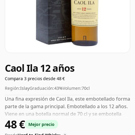
Caol Ila 12 años
Compara 3 precios desde 48 €
Región:
Islay
Graduación:
43%
Volumen:
70cl
Una fina expresión de Caol Ila, este embotellado forma
parte de la gama principal. Embotellado a los 12 años.
Viene en una botella normal de 70 cl y se embotella
48 €
con un ABV saludable del 43%.
Mejor precio