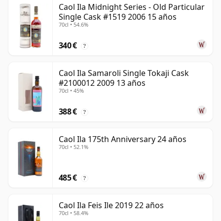
Caol Ila Midnight Series - Old Particular
Single Cask #1519 2006 15 años
70cl • 54.6%
340 €
?
Caol Ila Samaroli Single Tokaji Cask
#2100012 2009 13 años
70cl • 45%
388 €
?
Caol Ila 175th Anniversary 24 años
70cl • 52.1%
485 €
?
Caol Ila Feis Ile 2019 22 años
70cl • 58.4%