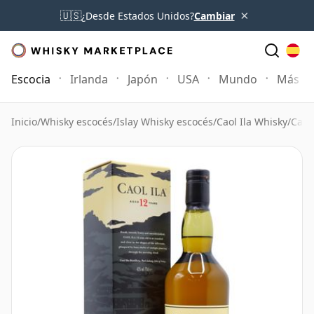
×
🇺🇸
¿Desde Estados Unidos?
Cambiar
Escocia
Irlanda
Japón
USA
Mundo
Más
Inicio
/
Whisky escocés
/
Islay Whisky escocés
/
Caol Ila Whisky
/
Caol