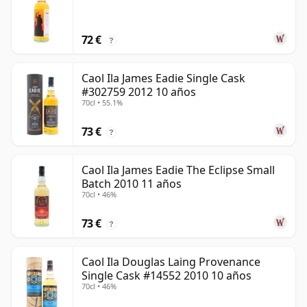
72 €
?
Caol Ila James Eadie Single Cask
#302759 2012 10 años
70cl • 55.1%
73 €
?
Caol Ila James Eadie The Eclipse Small
Batch 2010 11 años
70cl • 46%
73 €
?
Caol Ila Douglas Laing Provenance
Single Cask #14552 2010 10 años
70cl • 46%