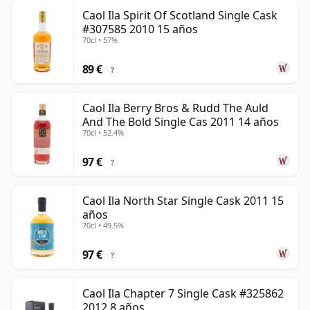
Caol Ila Spirit Of Scotland Single Cask
#307585 2010 15 años
70cl • 57%
89 €
?
Caol Ila Berry Bros & Rudd The Auld
And The Bold Single Cas 2011 14 años
70cl • 52.4%
97 €
?
Caol Ila North Star Single Cask 2011 15
años
70cl • 49.5%
97 €
?
Caol Ila Chapter 7 Single Cask #325862
2012 8 años