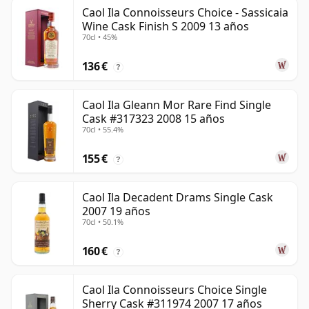
Caol Ila Connoisseurs Choice - Sassicaia
Wine Cask Finish S 2009 13 años
70cl • 45%
136 €
?
Caol Ila Gleann Mor Rare Find Single
Cask #317323 2008 15 años
70cl • 55.4%
155 €
?
Caol Ila Decadent Drams Single Cask
2007 19 años
70cl • 50.1%
160 €
?
Caol Ila Connoisseurs Choice Single
Sherry Cask #311974 2007 17 años