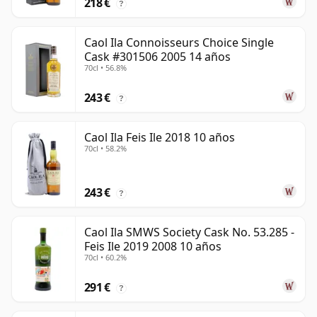
218 €
?
Caol Ila Connoisseurs Choice Single
Cask #301506 2005 14 años
70cl • 56.8%
243 €
?
Caol Ila Feis Ile 2018 10 años
70cl • 58.2%
243 €
?
Caol Ila SMWS Society Cask No. 53.285 -
Feis Ile 2019 2008 10 años
70cl • 60.2%
291 €
?