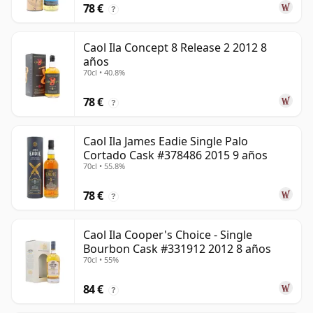
78 €
?
Caol Ila Concept 8 Release 2 2012 8
años
70cl • 40.8%
78 €
?
Caol Ila James Eadie Single Palo
Cortado Cask #378486 2015 9 años
70cl • 55.8%
78 €
?
Caol Ila Cooper's Choice - Single
Bourbon Cask #331912 2012 8 años
70cl • 55%
84 €
?