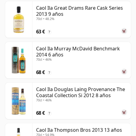
Caol Ila Great Drams Rare Cask Series
2013 9 años
70cl • 48.2%
63 €
?
Caol Ila Murray McDavid Benchmark
2014 6 años
70cl • 46%
68 €
?
Caol Ila Douglas Laing Provenance The
Coastal Collection Si 2012 8 años
70cl • 46%
68 €
?
Caol Ila Thompson Bros 2013 13 años
70cl • 54.9%