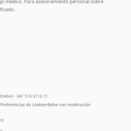
ejo médico. Para asesoramiento personal sobre
ificado.
7204643
·
VAT 519 9116 71
•
Preferencias de cookies
•
Bebe con moderación
os
l
ís