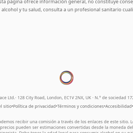
sta página ofrece información general, no constituye cons
l alcohol y tu salud, consulta a un profesional sanitario cual
ace Ltd.
128 City Road, London, EC1V 2NX, UK ·
N.° de sociedad 1
 sitio
•
Política de privacidad
•
Términos y condiciones
•
Accesibilidad
odemos recibir una comisión a través de los enlaces de este sitio. L
precios pueden ser estimaciones convertidas desde la moneda de
inorista. Debe tener la edad legal para consumir alcohol en su pa