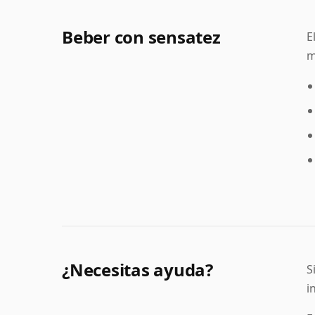
Beber con sensatez
E
m
¿Necesitas ayuda?
S
i