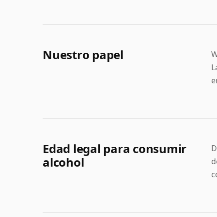
Nuestro papel
W
L
e
Edad legal para consumir
D
alcohol
d
c