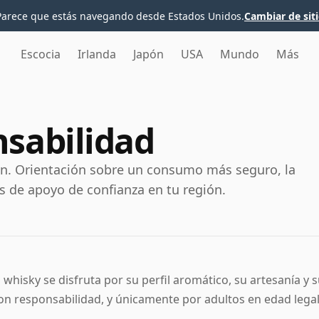
Parece que estás navegando desde Estados Unidos.
Cambiar de sit
Escocia
Irlanda
Japón
USA
Mundo
Más
nsabilidad
ón. Orientación sobre un consumo más seguro, la
s de apoyo de confianza en tu región.
l whisky se disfruta por su perfil aromático, su artesanía y
on responsabilidad, y únicamente por adultos en edad legal