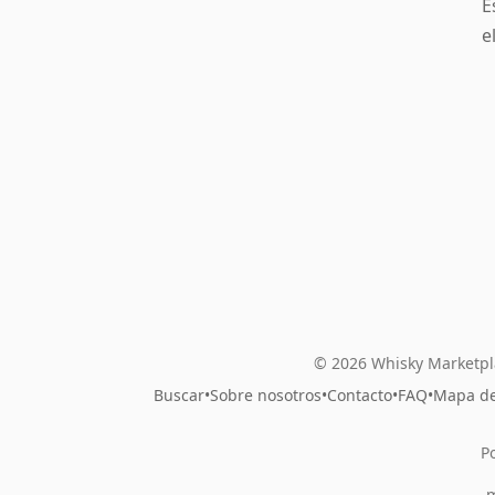
E
e
© 2026 Whisky Marketpl
Buscar
•
Sobre nosotros
•
Contacto
•
FAQ
•
Mapa del
P
m