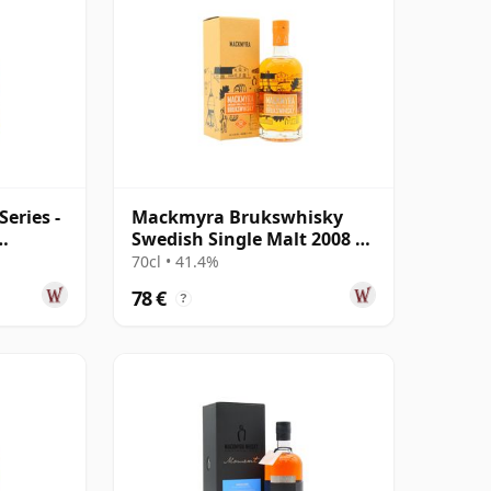
eries -
Mackmyra Brukswhisky
Swedish Single Malt 2008 13
 9 años
años
70cl • 41.4%
78 €
?