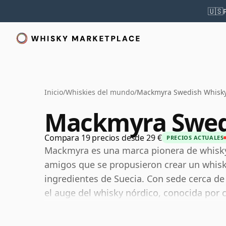
🇺🇸
Inicio
/
Whiskies del mundo
/
Mackmyra Swedish Whisk
Mackmyra Swed
Compara 19 precios desde 29 €
PRECIOS ACTUALES
Mackmyra es una marca pionera de whisky
amigos que se propusieron crear un whisky 
ingredientes de Suecia. Con sede cerca de
el auge del whisky nórdico, conocida por 
malta con un enfoque marcadamente sueco 