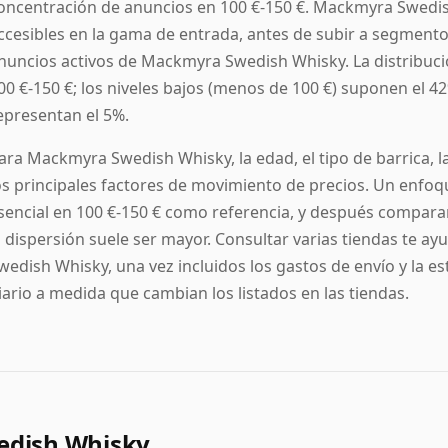
oncentración de anuncios en 100 €-150 €. Mackmyra Swedish
ccesibles en la gama de entrada, antes de subir a segme
nuncios activos de Mackmyra Swedish Whisky. La distribución
00 €-150 €; los niveles bajos (menos de 100 €) suponen el 42
epresentan el 5%.
ara Mackmyra Swedish Whisky, la edad, el tipo de barrica, l
os principales factores de movimiento de precios. Un enfoqu
sencial en 100 €-150 € como referencia, y después compara
a dispersión suele ser mayor. Consultar varias tiendas te 
wedish Whisky, una vez incluidos los gastos de envío y la es
iario a medida que cambian los listados en las tiendas.
dish Whisky