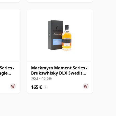
eries -
Mackmyra Moment Series -
ngle
Brukswhisky DLX Swedish
Single Mal
70cl • 46.6%
165 €
?