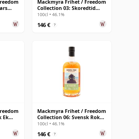
Freedom
Mackmyra Frihet / Freedom
ears
Collection 03: Skoredtid
Swedish
100cl • 46.1%
146 €
?
Freedom
Mackmyra Frihet / Freedom
k Ek
Collection 06: Svensk Rok
Swedish
100cl • 46.1%
146 €
?