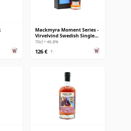
k
Mackmyra Moment Series -
Virvelvind Swedish Single
Malt
70cl • 46.8%
126 €
?