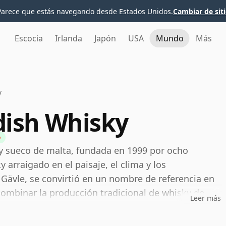
Parece que estás navegando desde Estados Unidos.
Cambiar de sit
Escocia
Irlanda
Japón
USA
Mundo
Más
y
ish Whisky
 sueco de malta, fundada en 1999 por ocho
arraigado en el paisaje, el clima y los
 Gävle, se convirtió en un nombre de referencia en
combinar la producción tradicional de whisky de
Leer más
en la selección de barricas y la maduración.