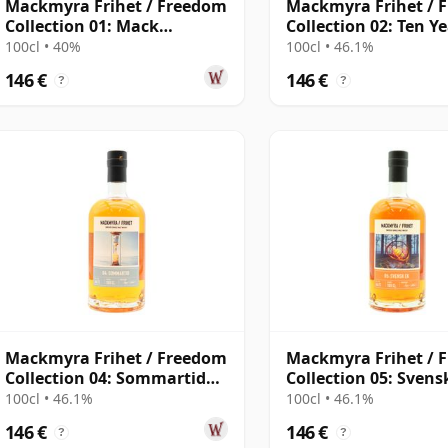
Mackmyra Frihet / Freedom
Mackmyra Frihet / 
Collection 01: Mack
Collection 02: Ten Y
Swedish Singl
Swedish 10 años
100cl • 40%
100cl • 46.1%
146 €
146 €
?
?
Mackmyra Frihet / Freedom
Mackmyra Frihet / 
Collection 04: Sommartid
Collection 05: Svens
Swedish
Swedish
100cl • 46.1%
100cl • 46.1%
146 €
146 €
?
?