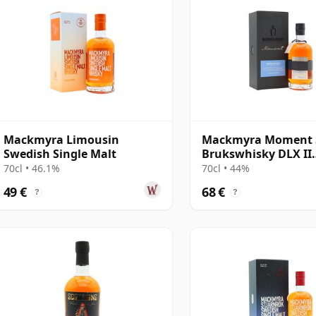
Mackmyra Limousin
Mackmyra Moment S
Swedish Single Malt
Brukswhisky DLX II
Swedish Single 2012
70cl • 46.1%
70cl • 44%
49 €
68 €
?
?