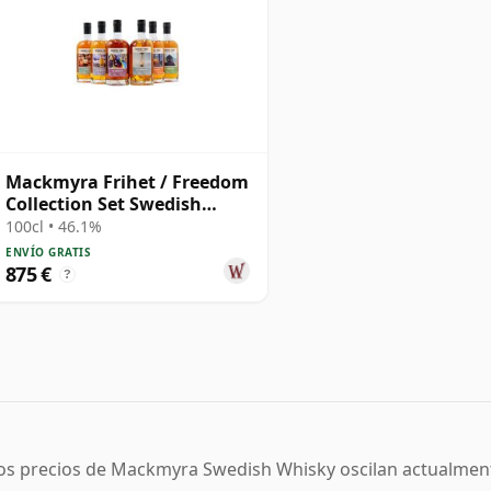
Mackmyra Frihet / Freedom
Collection Set Swedish
Single Mal
100cl • 46.1%
ENVÍO GRATIS
875 €
?
os precios de Mackmyra Swedish Whisky oscilan actualmente