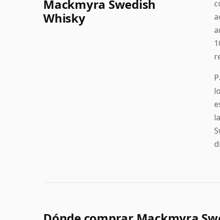
Mackmyra Swedish
c
Whisky
a
a
1
r
P
l
e
l
S
d
Dónde comprar Mackmyra Swe