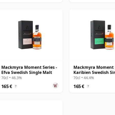
Mackmyra Moment Series -
Mackmyra Moment S
Efva Swedish Single Malt
Karibien Swedish Si
Malt
70cl • 46.3%
70cl • 44.4%
165 €
165 €
?
?