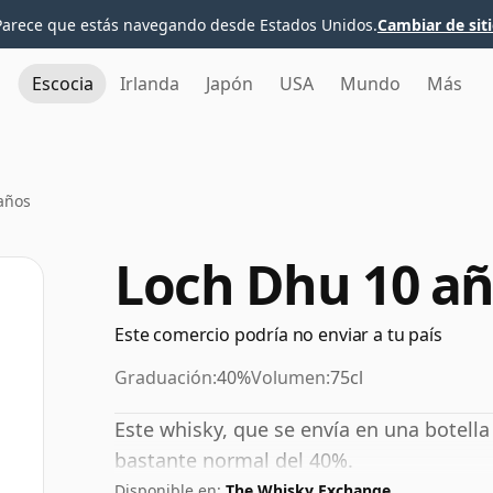
Parece que estás navegando desde Estados Unidos.
Cambiar de sit
Escocia
Irlanda
Japón
USA
Mundo
Más
años
Loch Dhu 10 a
Este comercio podría no enviar a tu país
Graduación:
40%
Volumen:
75cl
Este whisky, que se envía en una botella
bastante normal del 40%.
Disponible en:
The Whisky Exchange