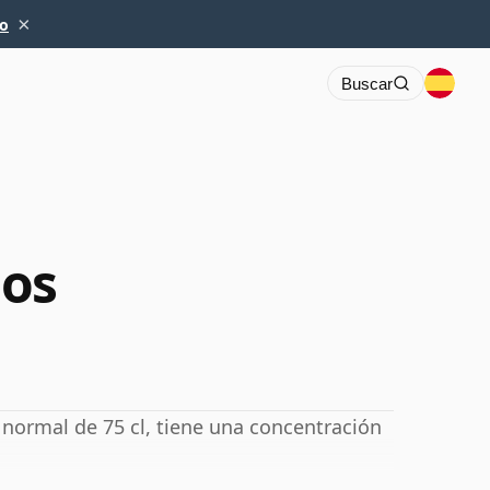
×
io
Buscar
ños
 normal de 75 cl, tiene una concentración