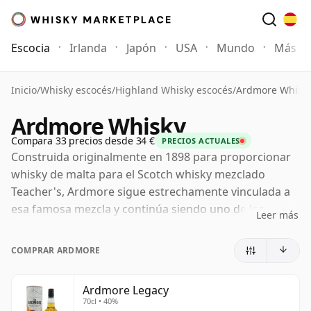
Escocia
Irlanda
Japón
USA
Mundo
Más
Inicio
/
Whisky escocés
/
Highland Whisky escocés
/
Ardmore Whisk
Ardmore Whisky
Compara 33 precios desde 34 €
PRECIOS ACTUALES
Construida originalmente en 1898 para proporcionar
whisky de malta para el Scotch whisky mezclado
Teacher's, Ardmore sigue estrechamente vinculada a
esa famosa mezcla y continúa siendo uno de los
Leer más
whiskies de malta turbosos clave de las Highlands. La
destilería fue fundada por la familia Teacher cerca de
COMPRAR ARDMORE
Kennethmont en Aberdeenshire y, aunque gran parte
de su producción aún respalda a Teacher's, Ardmore
Ardmore Legacy
ha ganado cada vez más reconocimiento por derecho
70cl • 40%