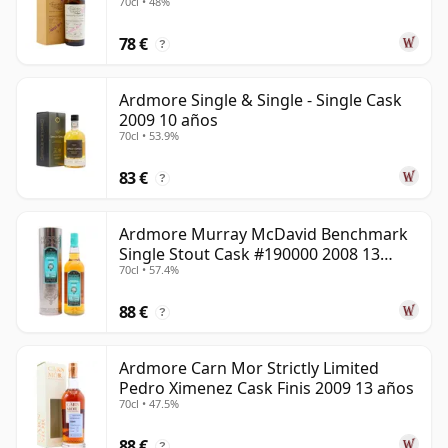
70cl • 48%
78 €
?
Ardmore Single & Single - Single Cask
2009 10 años
70cl • 53.9%
83 €
?
Ardmore Murray McDavid Benchmark
Single Stout Cask #190000 2008 13
70cl • 57.4%
años
88 €
?
Ardmore Carn Mor Strictly Limited
Pedro Ximenez Cask Finis 2009 13 años
70cl • 47.5%
88 €
?