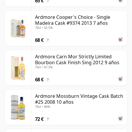
65 €
?
maduración en barricas de bourbon y un período de
acabado en barricas de cuarto. Los embotellados
Ardmore Cooper's Choice - Single
principales más recientes, incluyendo Ardmore Legacy,
Madeira Cask #9374 2013 7 años
han continuado presentando la destilería con un estilo
70cl • 52.5%
accesible y cercano, mientras que los lanzamientos
68 €
oficiales más antiguos y un buen número de
?
embotellados independientes han demostrado que el
destilado de Ardmore puede desarrollar considerable
Ardmore Carn Mor Strictly Limited
Bourbon Cask Finish Sing 2012 9 años
profundidad y complejidad con la edad.
70cl • 47.5%
68 €
?
Ardmore Mossburn Vintage Cask Batch
#25 2008 10 años
70cl • 46%
72 €
?