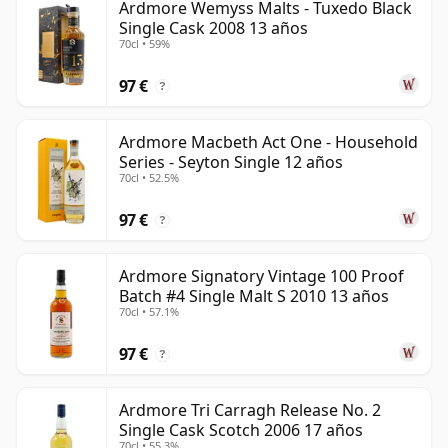
Ardmore Wemyss Malts - Tuxedo Black
Single Cask 2008 13 años
70cl • 59%
97 €
?
Ardmore Macbeth Act One - Household
Series - Seyton Single 12 años
70cl • 52.5%
97 €
?
Ardmore Signatory Vintage 100 Proof
Batch #4 Single Malt S 2010 13 años
70cl • 57.1%
97 €
?
Ardmore Tri Carragh Release No. 2
Single Cask Scotch 2006 17 años
70cl • 55.3%