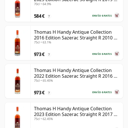
70cl • 64.9%
años
584 €
ENVÍO GRATIS
?
Thomas H Handy Antique Collection
2016 Edition Sazerac Straight R 2010 6
75cl • 63.1%
años
973 €
ENVÍO GRATIS
?
Thomas H Handy Antique Collection
2022 Edition Sazerac Straight R 2016 6
75cl • 65.45%
años
973 €
ENVÍO GRATIS
?
Thomas H Handy Antique Collection
2023 Edition Sazerac Straight R 2017 6
75cl • 62.45%
años