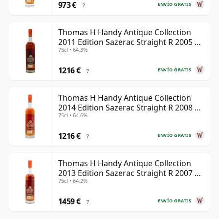
973 €
ENVÍO GRATIS
?
Thomas H Handy Antique Collection
2011 Edition Sazerac Straight R 2005 8
75cl • 64.3%
años
1216 €
ENVÍO GRATIS
?
Thomas H Handy Antique Collection
2014 Edition Sazerac Straight R 2008 6
75cl • 64.6%
años
1216 €
ENVÍO GRATIS
?
Thomas H Handy Antique Collection
2013 Edition Sazerac Straight R 2007 6
75cl • 64.2%
años
1459 €
ENVÍO GRATIS
?