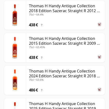
Thomas H Handy Antique Collection
2018 Edition Sazerac Straight R 2012 6
75cl • 64.4%
años
438 €
?
Thomas H Handy Antique Collection
2015 Edition Sazerac Straight R 2009 6
75cl • 63.45%
años
438 €
?
Thomas H Handy Antique Collection
2024 Edition Sazerac Straight R 2018 6
70cl • 63.6%
años
486 €
?
Thomas H Handy Antique Collection
2025 Edition Sazerac Straight R 2019 6