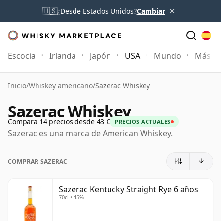
×
🇺🇸
¿Desde Estados Unidos?
Cambiar
Escocia
Irlanda
Japón
USA
Mundo
Más
Inicio
/
Whiskey americano
/
Sazerac Whiskey
Sazerac Whiskey
Compara 14 precios desde 43 €
PRECIOS ACTUALES
Sazerac es una marca de American Whiskey.
COMPRAR SAZERAC
Sazerac Kentucky Straight Rye 6 años
70cl • 45%