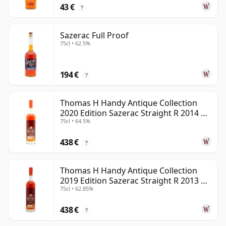
43 €
?
Sazerac Full Proof
75cl • 62.5%
194 €
?
Thomas H Handy Antique Collection
2020 Edition Sazerac Straight R 2014 6
75cl • 64.5%
años
438 €
?
Thomas H Handy Antique Collection
2019 Edition Sazerac Straight R 2013 6
75cl • 62.85%
años
438 €
?