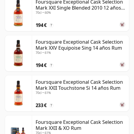
Foursquare Exceptional Cask Selection
Mark XXI Single Blended 2010 12 años
70cl • 60%
Rum
194 €
?
Foursquare Exceptional Cask Selection
Mark XXV Equipoise Sing 14 años Rum
70cl • 61%
194 €
?
Foursquare Exceptional Cask Selection
Mark XXII Touchstone Si 14 años Rum
70cl • 61%
233 €
?
Foursquare Exceptional Cask Selection
Mark XXII & XO Rum
70cl • 61%