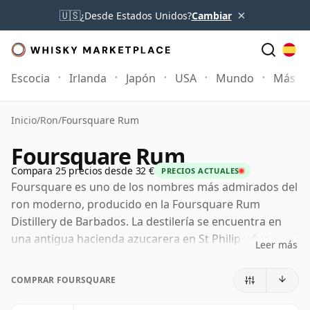
×
🇺🇸
¿Desde Estados Unidos?
Cambiar
Escocia
Irlanda
Japón
USA
Mundo
Más
Inicio
/
Ron
/
Foursquare Rum
Foursquare Rum
Compara 25 precios desde 32 €
PRECIOS ACTUALES
Foursquare es uno de los nombres más admirados del
ron moderno, producido en la Foursquare Rum
Distillery de Barbados. La destilería se encuentra en
una antigua hacienda azucarera en St Philip y fue
Leer más
reabierta por la familia Seale en la década de 1990,
aunando el profundo patrimonio ronero de Barbados
COMPRAR FOURSQUARE
con un enfoque especialmente riguroso en la
producción y la maduración.