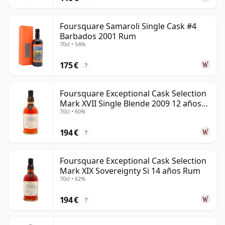
Foursquare Samaroli Single Cask #4
Barbados 2001 Rum
70cl • 54%
175 €
?
Foursquare Exceptional Cask Selection
Mark XVII Single Blende 2009 12 años
70cl • 60%
Rum
194 €
?
Foursquare Exceptional Cask Selection
Mark XIX Sovereignty Si 14 años Rum
70cl • 62%
194 €
?