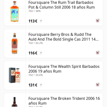
Foursquare The Rum Trail Barbados
Pot & Column Still 2006 18 años Rum
70cl • 48%
113 €
?
Foursquare Berry Bros & Rudd The
Auld And The Bold Single Cas 2011 14
70cl • 60.2%
años Rum
116 €
?
Foursquare The Wealth Spirit Barbados
2006 19 años Rum
70cl • 50.6%
131 €
?
Foursquare The Broken Trident 2006 16
años Rum
70cl • 63.3%