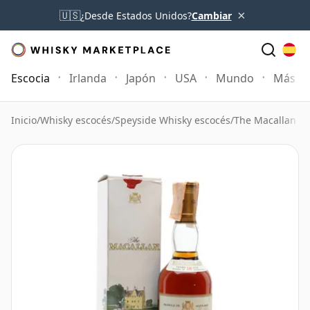
×
🇺🇸
¿Desde Estados Unidos?
Cambiar
Escocia
Irlanda
Japón
USA
Mundo
Más
Inicio
/
Whisky escocés
/
Speyside Whisky escocés
/
The Macallan W