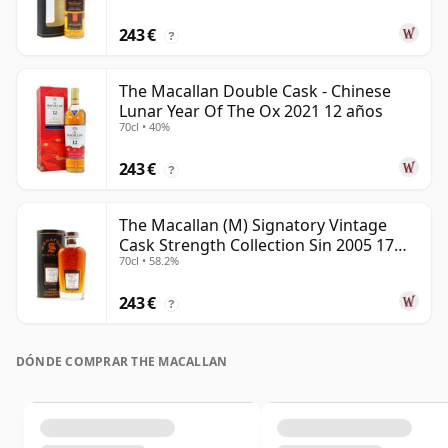
243 €
?
The Macallan Double Cask - Chinese
Lunar Year Of The Ox 2021 12 años
70cl • 40%
243 €
?
The Macallan (M) Signatory Vintage
Cask Strength Collection Sin 2005 17
70cl • 58.2%
años
243 €
?
DÓNDE COMPRAR THE MACALLAN