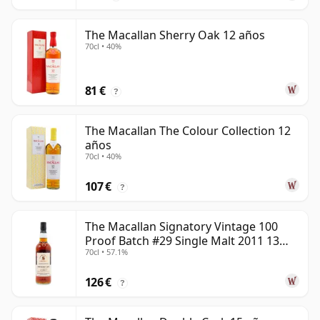
The Macallan Sherry Oak 12 años
70cl • 40%
81 €
?
The Macallan The Colour Collection 12
años
70cl • 40%
107 €
?
The Macallan Signatory Vintage 100
Proof Batch #29 Single Malt 2011 13
70cl • 57.1%
años
126 €
?