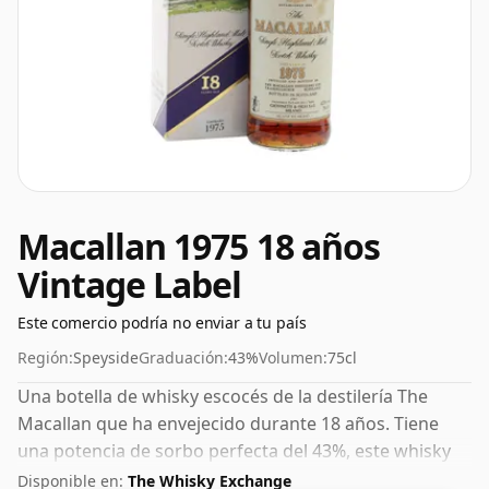
Macallan 1975 18 años
Vintage Label
Este comercio podría no enviar a tu país
Región:
Speyside
Graduación:
43%
Volumen:
75cl
Una botella de whisky escocés de la destilería The
Macallan que ha envejecido durante 18 años. Tiene
una potencia de sorbo perfecta del 43%, este whisky
se embotelló en un recipiente de 75 cl.
Disponible en:
The Whisky Exchange