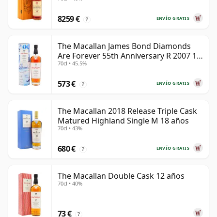
8259 €
ENVÍO GRATIS
?
The Macallan James Bond Diamonds
Are Forever 55th Anniversary R 2007 18
70cl • 45.5%
años
573 €
ENVÍO GRATIS
?
The Macallan 2018 Release Triple Cask
Matured Highland Single M 18 años
70cl • 43%
680 €
ENVÍO GRATIS
?
The Macallan Double Cask 12 años
70cl • 40%
73 €
?