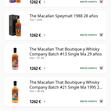
1262 €
ENVÍO GRATIS
?
The Macallan Speymalt 1988 28 años
70cl • 43%
1262 €
ENVÍO GRATIS
?
The Macallan That Boutique-y Whisky
Company Batch #13 Single Ma 29 años
50cl • 47.3%
1262 €
ENVÍO GRATIS
?
The Macallan That Boutique-y Whisky
Company Batch #21 Single Ma 1995 24
50cl • 48.9%
años
1262 €
ENVÍO GRATIS
?