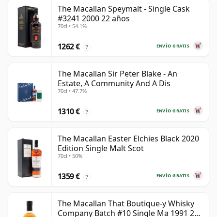
The Macallan Speymalt - Single Cask
#3241 2000 22 años
70cl • 54.1%
1262 €
ENVÍO GRATIS
?
The Macallan Sir Peter Blake - An
Estate, A Community And A Dis
70cl • 47.7%
1310 €
ENVÍO GRATIS
?
The Macallan Easter Elchies Black 2020
Edition Single Malt Scot
70cl • 50%
1359 €
ENVÍO GRATIS
?
The Macallan That Boutique-y Whisky
Company Batch #10 Single Ma 1991 26