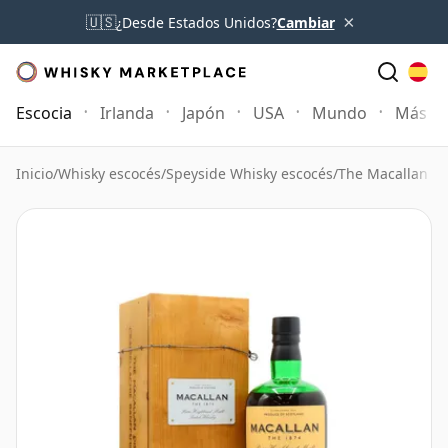
×
🇺🇸
¿Desde Estados Unidos?
Cambiar
Escocia
Irlanda
Japón
USA
Mundo
Más
Inicio
/
Whisky escocés
/
Speyside Whisky escocés
/
The Macallan W