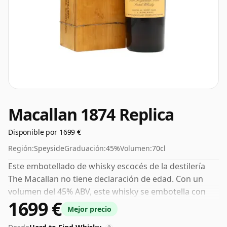
Macallan 1874 Replica
Disponible por 1699 €
Región:
Speyside
Graduación:
45%
Volumen:
70cl
Este embotellado de whisky escocés de la destilería
The Macallan no tiene declaración de edad. Con un
volumen del 45% ABV, este whisky se embotella con
1699 €
una concentración óptima para beber. Se disfruta solo
Mejor precio
o con una gota de agua.