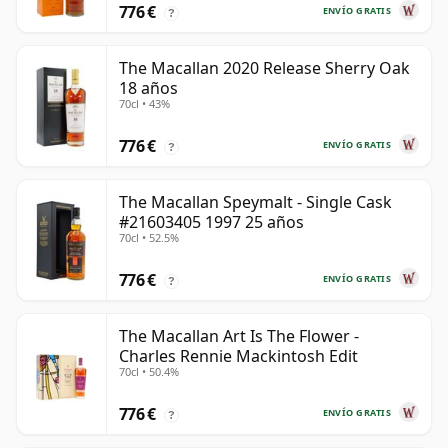
776 €
ENVÍO GRATIS
?
The Macallan 2020 Release Sherry Oak
18 años
70cl • 43%
776 €
ENVÍO GRATIS
?
The Macallan Speymalt - Single Cask
#21603405 1997 25 años
70cl • 52.5%
776 €
ENVÍO GRATIS
?
The Macallan Art Is The Flower -
Charles Rennie Mackintosh Edit
70cl • 50.4%
776 €
ENVÍO GRATIS
?