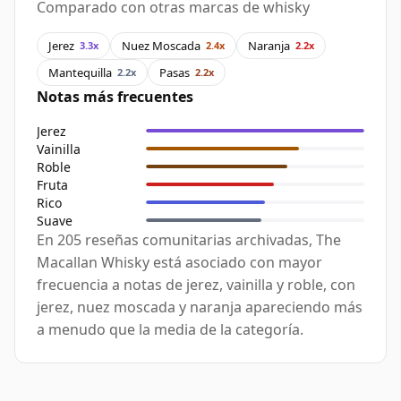
Comparado con otras marcas de whisky
Jerez
Nuez Moscada
Naranja
3.3x
2.4x
2.2x
Mantequilla
Pasas
2.2x
2.2x
Notas más frecuentes
Jerez
Vainilla
Roble
Fruta
Rico
Suave
En 205 reseñas comunitarias archivadas, The
Macallan Whisky está asociado con mayor
frecuencia a notas de jerez, vainilla y roble, con
jerez, nuez moscada y naranja apareciendo más
a menudo que la media de la categoría.