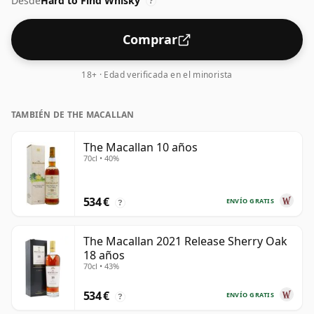
Desde
Hard to Find Whisky
?
Comprar
18+ · Edad verificada en el minorista
TAMBIÉN DE THE MACALLAN
The Macallan 10 años
70cl • 40%
534 €
ENVÍO GRATIS
?
The Macallan 2021 Release Sherry Oak
18 años
70cl • 43%
534 €
ENVÍO GRATIS
?