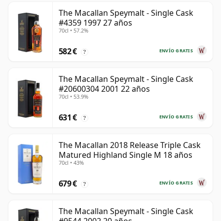
The Macallan Speymalt - Single Cask
#4359 1997 27 años
70cl • 57.2%
582 €
ENVÍO GRATIS
?
The Macallan Speymalt - Single Cask
#20600304 2001 22 años
70cl • 53.9%
631 €
ENVÍO GRATIS
?
The Macallan 2018 Release Triple Cask
Matured Highland Single M 18 años
70cl • 43%
679 €
ENVÍO GRATIS
?
The Macallan Speymalt - Single Cask