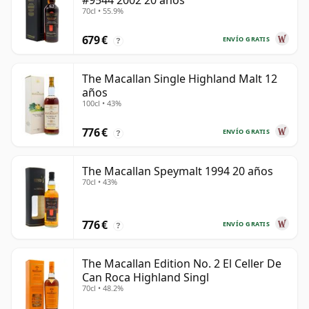
#9544 2002 20 años
70cl • 55.9%
679 €
ENVÍO GRATIS
?
The Macallan Single Highland Malt 12
años
100cl • 43%
776 €
ENVÍO GRATIS
?
The Macallan Speymalt 1994 20 años
70cl • 43%
776 €
ENVÍO GRATIS
?
The Macallan Edition No. 2 El Celler De
Can Roca Highland Singl
70cl • 48.2%