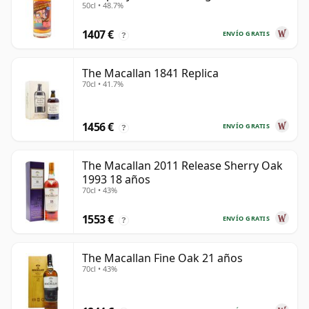
50cl • 48.7%
años
1407 €
ENVÍO GRATIS
?
The Macallan 1841 Replica
70cl • 41.7%
1456 €
ENVÍO GRATIS
?
The Macallan 2011 Release Sherry Oak
1993 18 años
70cl • 43%
1553 €
ENVÍO GRATIS
?
The Macallan Fine Oak 21 años
70cl • 43%