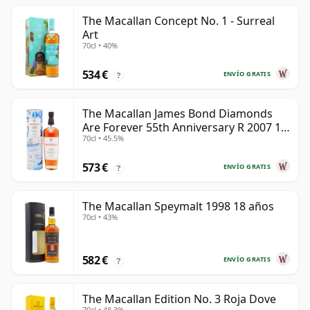
The Macallan Concept No. 1 - Surreal
Art
70cl • 40%
534 €
ENVÍO GRATIS
?
The Macallan James Bond Diamonds
Are Forever 55th Anniversary R 2007 18
70cl • 45.5%
años
573 €
ENVÍO GRATIS
?
The Macallan Speymalt 1998 18 años
70cl • 43%
582 €
ENVÍO GRATIS
?
The Macallan Edition No. 3 Roja Dove
70cl • 48.3%