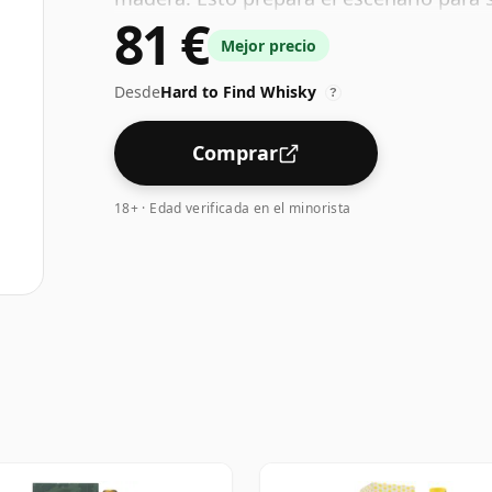
81 €
maduras, pasas y jerez enriquecido. Su 
Mejor precio
dulce con matices especiados de frutos 
Desde
Hard to Find Whisky
?
Comprar
18+ · Edad verificada en el minorista