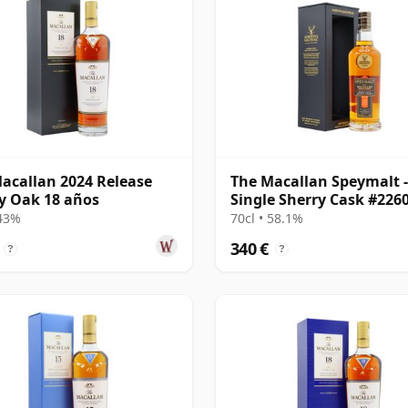
acallan 2024 Release
The Macallan Speymalt -
y Oak 18 años
Single Sherry Cask #226
2005 19 años
 43%
70cl • 58.1%
340 €
?
?