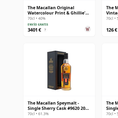
The Macallan Original
The M
Watercolour Print & Ghillie's
Vinta
Dram Single 1995 12 años
Singl
70cl • 40%
70cl •
ENVÍO GRATIS
3401 €
126 €
?
The Macallan Speymalt -
The M
Single Sherry Cask #9620 2006
Singl
18 años
2007 
70cl • 61.3%
70cl •