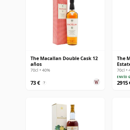
The Macallan Double Cask 12
The 
años
Estat
70cl • 40%
70cl •
ENVÍO 
73 €
2915 
?