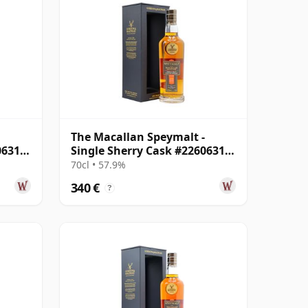
The Macallan Speymalt -
06318
Single Sherry Cask #22606314
2005 18 años
70cl • 57.9%
340 €
?