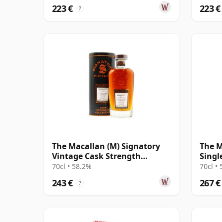
223 €
223 €
?
The Macallan (M) Signatory
The M
Vintage Cask Strength
Singl
Collection Sin 2005 17 años
20 añ
70cl • 58.2%
70cl •
243 €
267 €
?