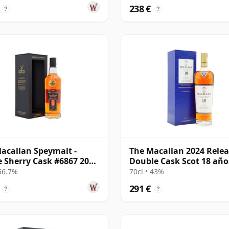
238 €
?
?
acallan Speymalt -
The Macallan 2024 Rele
e Sherry Cask #6867 2005
Double Cask Scot 18 año
os
 56.7%
70cl • 43%
291 €
?
?