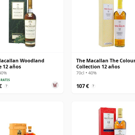
Macallan Woodland
The Macallan The Colou
e 12 años
Collection 12 años
 40%
70cl • 40%
GRATIS
€
107 €
?
?