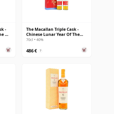
k -
The Macallan Triple Cask -
he Ox
Chinese Lunar Year Of The
Rat 2020 T 12 años
70cl • 40%
486 €
?