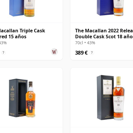
acallan Triple Cask
The Macallan 2022 Rele
ed 15 años
Double Cask Scot 18 año
 43%
70cl • 43%
389 €
?
?