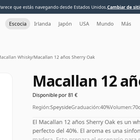
Parece que estás navegando desde Estados Unidos.
Cambiar de sit
Escocia
Irlanda
Japón
USA
Mundo
Más
acallan Whisky
/
Macallan 12 años Sherry Oak
Macallan 12 añ
Disponible por 81 €
Región:
Speyside
Graduación:
40%
Volumen:
70c
El Macallan 12 años Sherry Oak es un w
perfecto del 40%. El aroma es una sinfoní
madera. Esto prepara el escenario para 