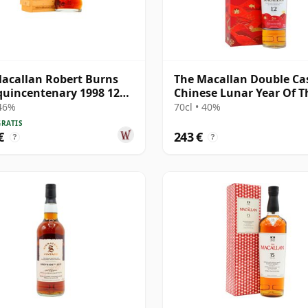
acallan Robert Burns
The Macallan Double Cas
uincentenary 1998 12
Chinese Lunar Year Of T
2021 12 años
 46%
70cl • 40%
GRATIS
€
243 €
?
?