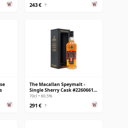
243 €
?
ase
The Macallan Speymalt -
s
Single Sherry Cask #22606616
2004 20 años
70cl • 60.5%
291 €
?