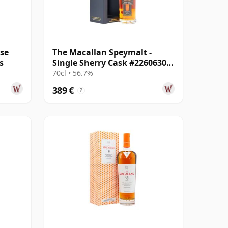
ase
The Macallan Speymalt -
s
Single Sherry Cask #22606308
2005 19 años
70cl • 56.7%
389 €
?