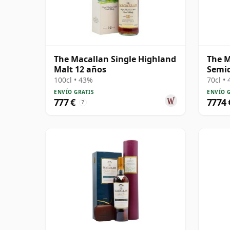
The Macallan Single Highland
The M
Malt 12 años
Semiq
años
100cl • 43%
70cl •
ENVÍO GRATIS
ENVÍO 
777 €
7774 
?