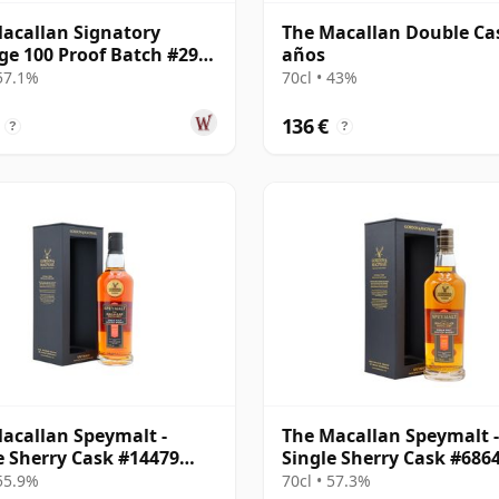
acallan Signatory
The Macallan Double Ca
ge 100 Proof Batch #29
años
e Malt 2011 13 años
 57.1%
70cl • 43%
136 €
?
?
acallan Speymalt -
The Macallan Speymalt -
e Sherry Cask #14479
Single Sherry Cask #686
18 años
18 años
 55.9%
70cl • 57.3%