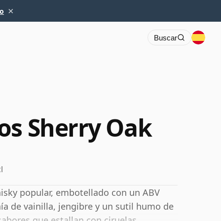
×
io
Buscar
os Sherry Oak
l
hisky popular, embotellado con un ABV
a de vainilla, jengibre y un sutil humo de
sabores que estallan con ciruelas