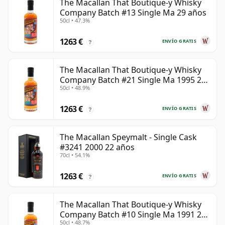
The Macallan That Boutique-y Whisky
Company Batch #13 Single Ma 29 años
50cl • 47.3%
1263 €
ENVÍO GRATIS
?
The Macallan That Boutique-y Whisky
Company Batch #21 Single Ma 1995 24
50cl • 48.9%
años
1263 €
ENVÍO GRATIS
?
The Macallan Speymalt - Single Cask
#3241 2000 22 años
70cl • 54.1%
1263 €
ENVÍO GRATIS
?
The Macallan That Boutique-y Whisky
Company Batch #10 Single Ma 1991 26
50cl • 48.7%
años