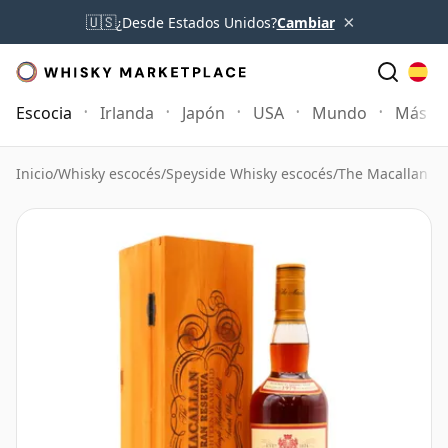
×
🇺🇸
¿Desde Estados Unidos?
Cambiar
Escocia
Irlanda
Japón
USA
Mundo
Más
Inicio
/
Whisky escocés
/
Speyside Whisky escocés
/
The Macallan W