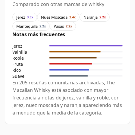
Comparado con otras marcas de whisky
Jerez
Nuez Moscada
Naranja
3.3x
2.4x
2.2x
Mantequilla
Pasas
2.2x
2.2x
Notas más frecuentes
Jerez
Vainilla
Roble
Fruta
Rico
Suave
En 205 reseñas comunitarias archivadas, The
Macallan Whisky está asociado con mayor
frecuencia a notas de jerez, vainilla y roble, con
jerez, nuez moscada y naranja apareciendo más
a menudo que la media de la categoría.