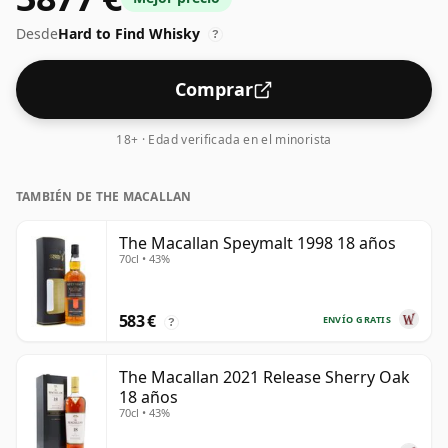
Desde
Hard to Find Whisky
?
Comprar
18+ · Edad verificada en el minorista
TAMBIÉN DE THE MACALLAN
The Macallan Speymalt 1998 18 años
70cl • 43%
583 €
ENVÍO GRATIS
?
The Macallan 2021 Release Sherry Oak
18 años
70cl • 43%