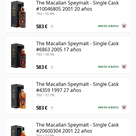
The Macallan Speymalt - Single Cask
#10046805 2001 20 años
70cl • 55.4%
583 €
ENVÍO GRATIS
?
The Macallan Speymalt - Single Cask
#6863 2005 17 años
70cl • 58.5%
583 €
ENVÍO GRATIS
?
The Macallan Speymalt - Single Cask
#4359 1997 27 años
70cl • 57.2%
583 €
ENVÍO GRATIS
?
The Macallan Speymalt - Single Cask
#20600304 2001 22 años
70cl • 53.9%