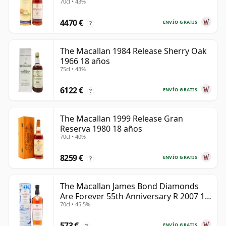
70cl • 43%
4470 €
ENVÍO GRATIS
?
The Macallan 1984 Release Sherry Oak
1966 18 años
75cl • 43%
6122 €
ENVÍO GRATIS
?
The Macallan 1999 Release Gran
Reserva 1980 18 años
70cl • 40%
8259 €
ENVÍO GRATIS
?
The Macallan James Bond Diamonds
Are Forever 55th Anniversary R 2007 18
70cl • 45.5%
años
573 €
ENVÍO GRATIS
?