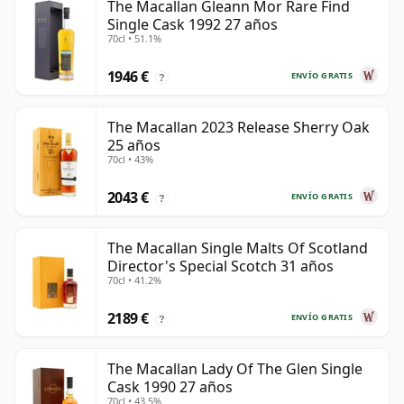
The Macallan Gleann Mor Rare Find
Single Cask 1992 27 años
70cl • 51.1%
1946 €
ENVÍO GRATIS
?
The Macallan 2023 Release Sherry Oak
25 años
70cl • 43%
2043 €
ENVÍO GRATIS
?
The Macallan Single Malts Of Scotland
Director's Special Scotch 31 años
70cl • 41.2%
2189 €
ENVÍO GRATIS
?
The Macallan Lady Of The Glen Single
Cask 1990 27 años
70cl • 43.5%