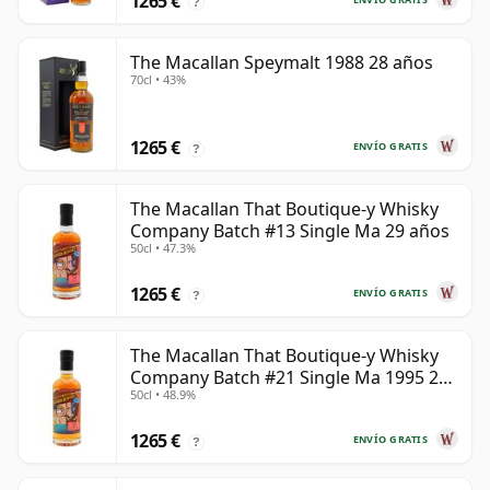
1265 €
?
The Macallan Speymalt 1988 28 años
70cl • 43%
1265 €
ENVÍO GRATIS
?
The Macallan That Boutique-y Whisky
Company Batch #13 Single Ma 29 años
50cl • 47.3%
1265 €
ENVÍO GRATIS
?
The Macallan That Boutique-y Whisky
Company Batch #21 Single Ma 1995 24
50cl • 48.9%
años
1265 €
ENVÍO GRATIS
?