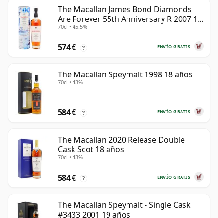
The Macallan James Bond Diamonds
Are Forever 55th Anniversary R 2007 18
70cl • 45.5%
años
574 €
ENVÍO GRATIS
?
The Macallan Speymalt 1998 18 años
70cl • 43%
584 €
ENVÍO GRATIS
?
The Macallan 2020 Release Double
Cask Scot 18 años
70cl • 43%
584 €
ENVÍO GRATIS
?
The Macallan Speymalt - Single Cask
#3433 2001 19 años