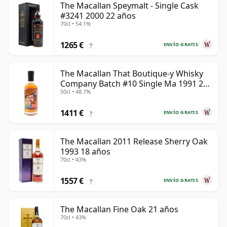
The Macallan Speymalt - Single Cask
#3241 2000 22 años
70cl • 54.1%
1265 €
ENVÍO GRATIS
?
The Macallan That Boutique-y Whisky
Company Batch #10 Single Ma 1991 26
50cl • 48.7%
años
1411 €
ENVÍO GRATIS
?
The Macallan 2011 Release Sherry Oak
1993 18 años
70cl • 43%
1557 €
ENVÍO GRATIS
?
The Macallan Fine Oak 21 años
70cl • 43%