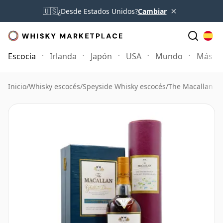
×
🇺🇸
¿Desde Estados Unidos?
Cambiar
Escocia
Irlanda
Japón
USA
Mundo
Más
Inicio
/
Whisky escocés
/
Speyside Whisky escocés
/
The Macallan W