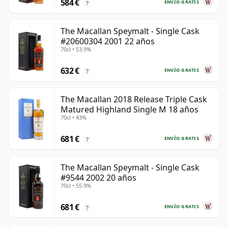
584 €
ENVÍO GRATIS
?
The Macallan Speymalt - Single Cask
#20600304 2001 22 años
70cl • 53.9%
632 €
ENVÍO GRATIS
?
The Macallan 2018 Release Triple Cask
Matured Highland Single M 18 años
70cl • 43%
681 €
ENVÍO GRATIS
?
The Macallan Speymalt - Single Cask
#9544 2002 20 años
70cl • 55.9%
681 €
ENVÍO GRATIS
?