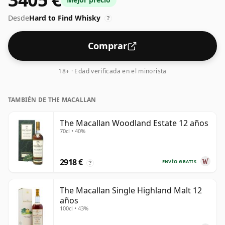
Desde
Hard to Find Whisky
?
Comprar
18+ · Edad verificada en el minorista
TAMBIÉN DE THE MACALLAN
The Macallan Woodland Estate 12 años
70cl • 40%
2918 €
ENVÍO GRATIS
?
The Macallan Single Highland Malt 12
años
100cl • 43%