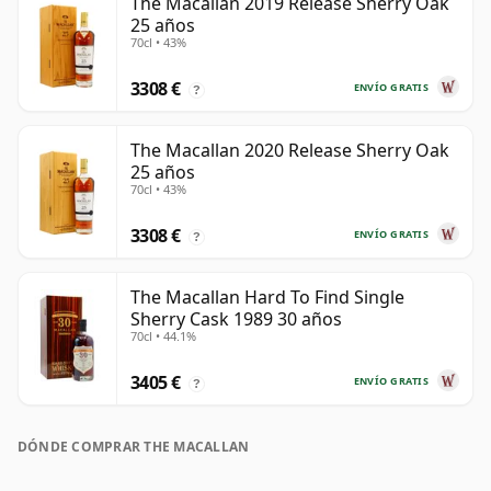
The Macallan 2019 Release Sherry Oak
25 años
70cl • 43%
3308 €
ENVÍO GRATIS
?
The Macallan 2020 Release Sherry Oak
25 años
70cl • 43%
3308 €
ENVÍO GRATIS
?
The Macallan Hard To Find Single
Sherry Cask 1989 30 años
70cl • 44.1%
3405 €
ENVÍO GRATIS
?
DÓNDE COMPRAR THE MACALLAN