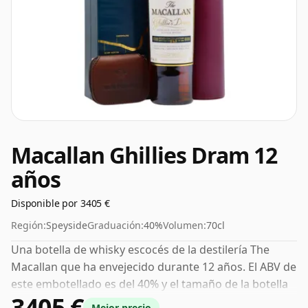
Macallan Ghillies Dram 12
años
Disponible por 3405 €
Región:
Speyside
Graduación:
40%
Volumen:
70cl
Una botella de whisky escocés de la destilería The
Macallan que ha envejecido durante 12 años. El ABV de
este embotellado es del 40% y el tamaño de la botella
3405 €
es estándar de 70 cl.
Mejor precio