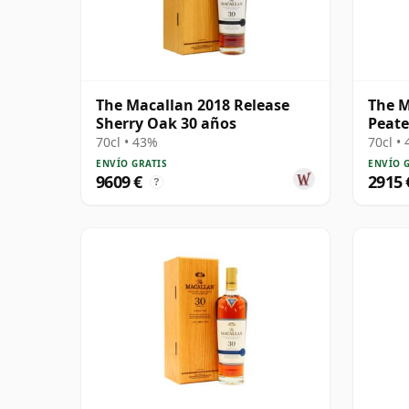
The Macallan 2018 Release
The M
Sherry Oak 30 años
Peate
años
70cl • 43%
70cl •
ENVÍO GRATIS
ENVÍO 
9609 €
2915 
?