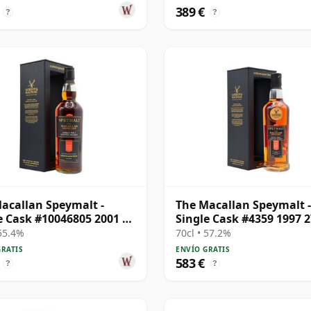
389 €
?
?
acallan Speymalt -
The Macallan Speymalt -
e Cask #10046805 2001 20
Single Cask #4359 1997 2
años
 55.4%
70cl • 57.2%
GRATIS
ENVÍO GRATIS
583 €
?
?