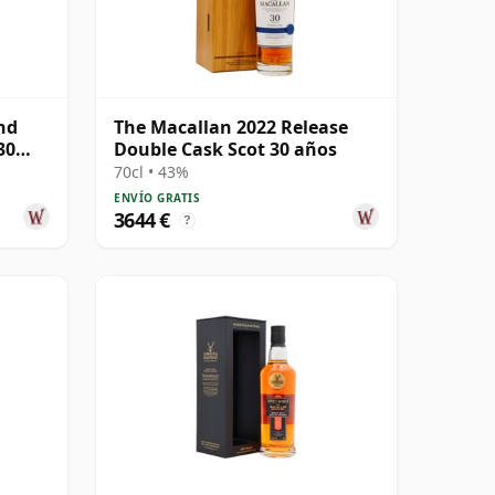
nd
The Macallan 2022 Release
30
Double Cask Scot 30 años
70cl • 43%
ENVÍO GRATIS
3644 €
?