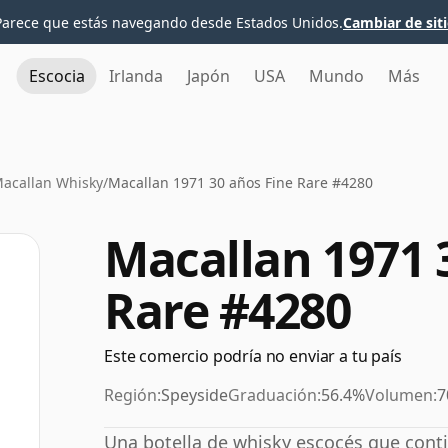
Parece que estás navegando desde Estados Unidos.
Cambiar de sit
Escocia
Irlanda
Japón
USA
Mundo
Más
acallan Whisky
/
Macallan 1971 30 años Fine Rare #4280
Macallan 1971 
Rare #4280
Este comercio podría no enviar a tu país
Región:
Speyside
Graduación:
56.4%
Volumen:
7
Una botella de whisky escocés que conti