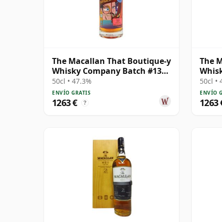
The Macallan That Boutique-y
The M
Whisky Company Batch #13
Whis
Single Ma 29 años
Singl
50cl • 47.3%
50cl •
ENVÍO GRATIS
ENVÍO 
1263 €
1263 
?