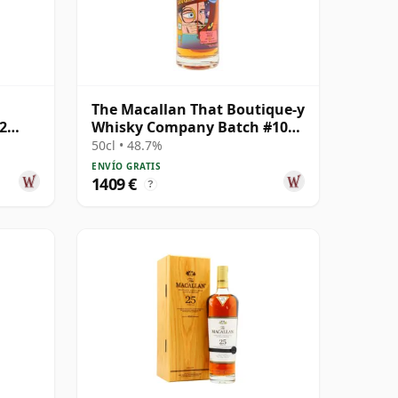
The Macallan That Boutique-y
2
Whisky Company Batch #10
Single Ma 1991 26 años
50cl • 48.7%
ENVÍO GRATIS
1409 €
?