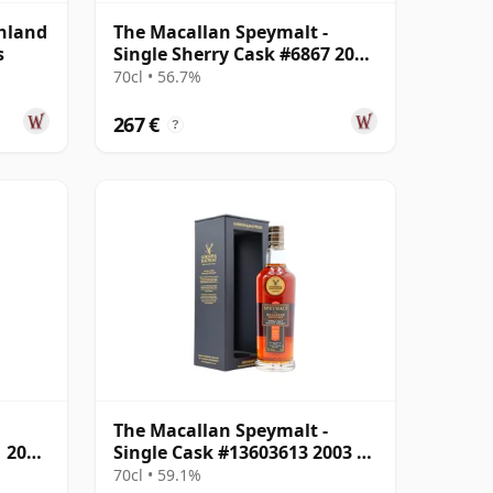
ghland
The Macallan Speymalt -
s
Single Sherry Cask #6867 2005
20 años
70cl • 56.7%
267 €
?
The Macallan Speymalt -
1 2001
Single Cask #13603613 2003 20
años
70cl • 59.1%