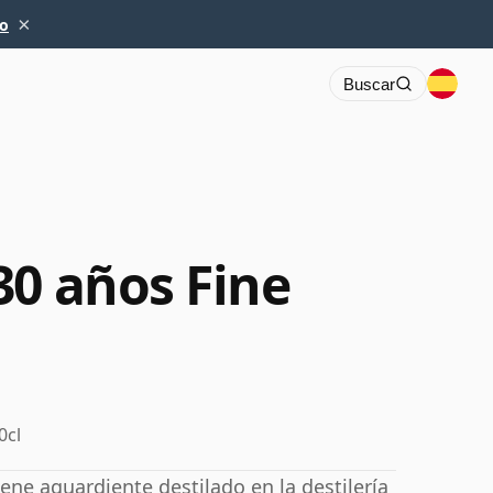
×
io
Buscar
30 años Fine
0cl
ene aguardiente destilado en la destilería