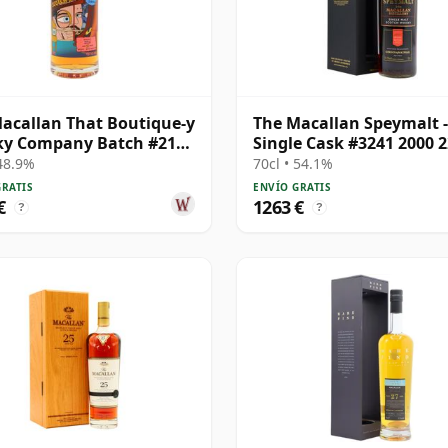
acallan That Boutique-y
The Macallan Speymalt -
ky Company Batch #21
Single Cask #3241 2000 2
e Ma 1995 24 años
años
 48.9%
70cl • 54.1%
GRATIS
ENVÍO GRATIS
€
1263 €
?
?