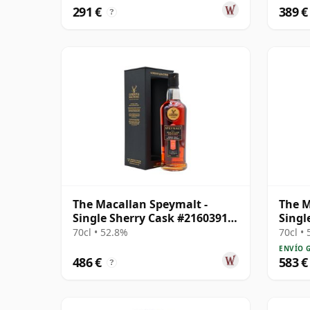
291 €
389 €
?
The Macallan Speymalt -
The M
Single Sherry Cask #21603913
Singl
1998 26 años
años
70cl • 52.8%
70cl •
ENVÍO 
486 €
583 €
?