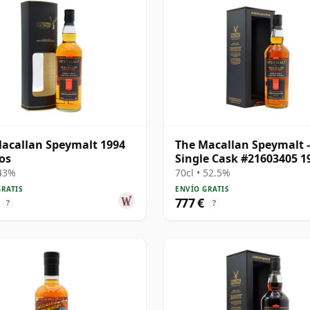
acallan Speymalt 1994
The Macallan Speymalt -
os
Single Cask #21603405 1
años
 43%
70cl • 52.5%
GRATIS
ENVÍO GRATIS
777 €
?
?