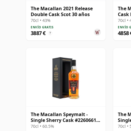
The Macallan 2021 Release
The M
Double Cask Scot 30 años
Cask 
70cl • 43%
70cl •
ENVÍO GRATIS
ENVÍO 
3887 €
4858 
?
The Macallan Speymalt -
The M
Single Sherry Cask #22606616
Singl
2004 20 años
2004 
70cl • 60.5%
70cl •