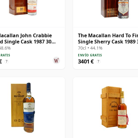
acallan John Crabbie
The Macallan Hard To Fi
d Single Cask 1987 30
Single Sherry Cask 1989 
años
 48.6%
70cl • 44.1%
GRATIS
ENVÍO GRATIS
€
3401 €
?
?