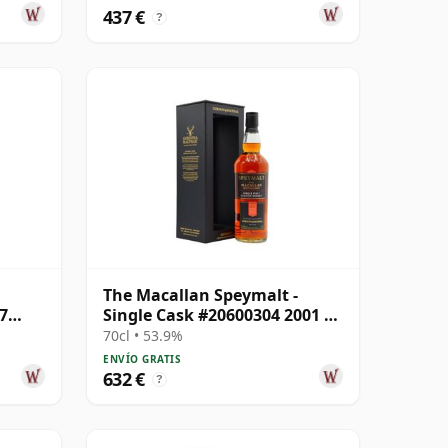
437 €
?
The Macallan Speymalt -
7
Single Cask #20600304 2001 22
años
70cl • 53.9%
ENVÍO GRATIS
632 €
?