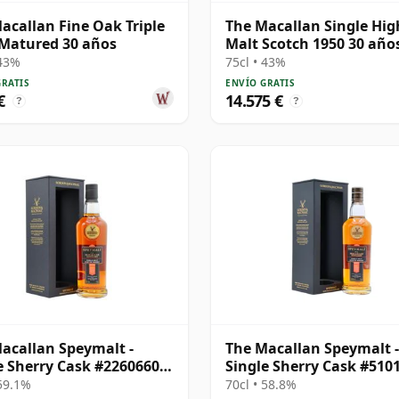
acallan Fine Oak Triple
The Macallan Single Hi
Matured 30 años
Malt Scotch 1950 30 año
 43%
75cl • 43%
GRATIS
ENVÍO GRATIS
€
14.575 €
?
?
acallan Speymalt -
The Macallan Speymalt -
e Sherry Cask #22606604
Single Sherry Cask #510
20 años
23 años
 59.1%
70cl • 58.8%