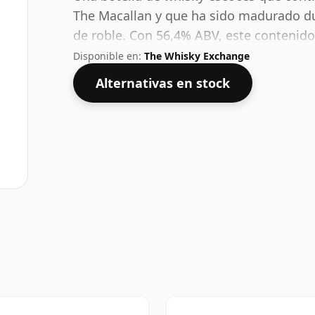
The Macallan y que ha sido madurado d
de roble. Con 56,4% ABV, este contenido
Embotellado en el tamaño estándar de 7
Disponible en:
The Whisky Exchange
Alternativas en stock