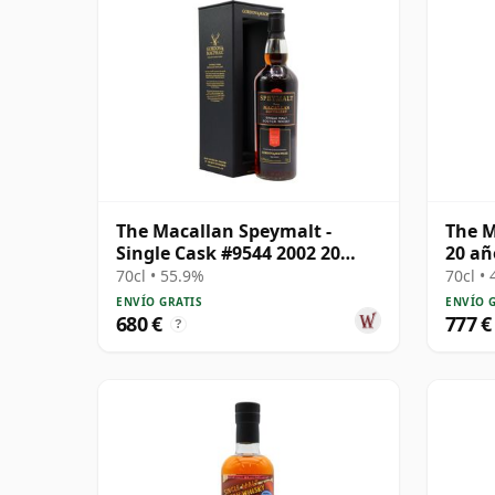
The Macallan Speymalt -
The M
Single Cask #9544 2002 20
20 añ
años
70cl • 55.9%
70cl •
ENVÍO GRATIS
ENVÍO 
680 €
777 €
?