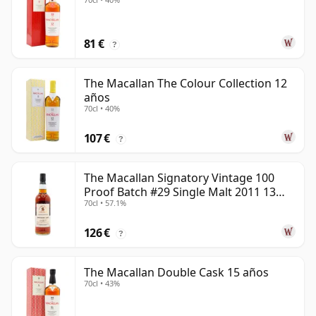
81 €
?
The Macallan The Colour Collection 12
años
70cl • 40%
107 €
?
The Macallan Signatory Vintage 100
Proof Batch #29 Single Malt 2011 13
70cl • 57.1%
años
126 €
?
The Macallan Double Cask 15 años
70cl • 43%