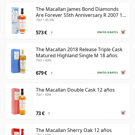
The Macallan James Bond Diamonds
Are Forever 55th Anniversary R 2007 18
70cl • 45.5%
años
573 €
ENVÍO GRATIS
?
The Macallan 2018 Release Triple Cask
Matured Highland Single M 18 años
70cl • 43%
679 €
ENVÍO GRATIS
?
The Macallan Double Cask 12 años
70cl • 40%
73 €
?
The Macallan Sherry Oak 12 años
70cl • 40%