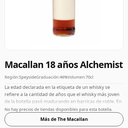
Macallan 18 años Alchemist
Región:
Speyside
Graduación:
46%
Volumen:
70cl
La edad declarada en la etiqueta de un whisky se
refiere a la cantidad de años que el whisky más joven
de la botella pasó madurando en barricas de roble. En
el caso de este Whisky Escocés de The Macallan tiene
No hay precios de tiendas disponibles para esta botella.
18 años. Embotellado con una concentración cada vez
Más de The Macallan
más popular del 46%, que es un ABV para beber