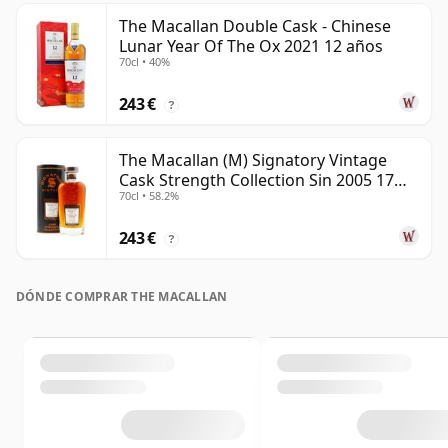
The Macallan Double Cask - Chinese
Lunar Year Of The Ox 2021 12 años
70cl • 40%
243 €
?
The Macallan (M) Signatory Vintage
Cask Strength Collection Sin 2005 17
70cl • 58.2%
años
243 €
?
DÓNDE COMPRAR THE MACALLAN