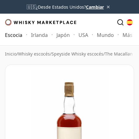
×
🇺🇸
¿Desde Estados Unidos?
Cambiar
Escocia
Irlanda
Japón
USA
Mundo
Más
Inicio
/
Whisky escocés
/
Speyside Whisky escocés
/
The Macallan W