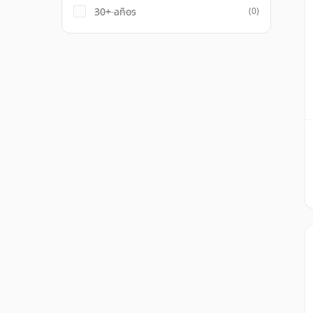
30+ años
(0)