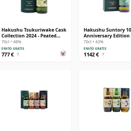
Hakushu Tsukuriwake Cask
Hakushu Suntory 1
Collection 2024 - Peated
Anniversary Edition
Malt Sin 18 años
Malt Japa 18 años
70cl • 48%
70cl • 43%
ENVÍO GRATIS
ENVÍO GRATIS
777 €
1142 €
?
?