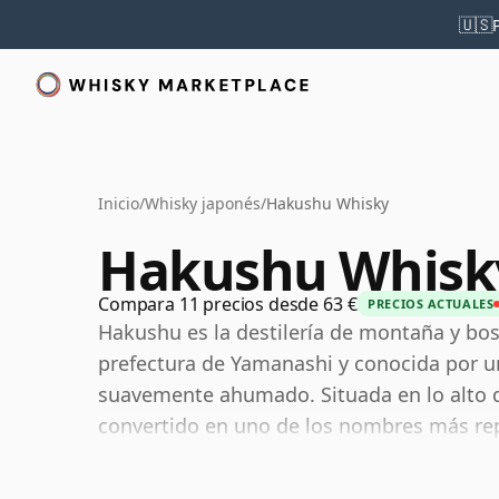
🇺🇸
Inicio
/
Whisky japonés
/
Hakushu Whisky
Hakushu Whisk
Compara 11 precios desde 63 €
PRECIOS ACTUALES
Hakushu es la destilería de montaña y bos
prefectura de Yamanashi y conocida por un 
suavemente ahumado. Situada en lo alto d
convertido en uno de los nombres más rep
un perfil más ligero, más herbal y más d
esperan de esta categoría.