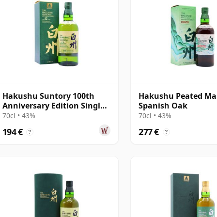
Hakushu Suntory 100th
Hakushu Peated Ma
Anniversary Edition Single
Spanish Oak
Malt Japa 12 años
70cl • 43%
70cl • 43%
194 €
277 €
?
?