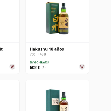
lt
Hakushu 18 años
70cl • 43%
ENVÍO GRATIS
602 €
?