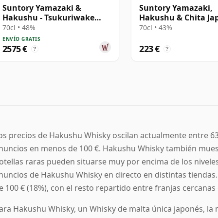
Suntory Yamazaki &
Suntory Yamazaki,
Hakushu - Tsukuriwake
Hakushu & Chita Ja
Cask Collection 2
70cl • 48%
70cl • 43%
ENVÍO GRATIS
2575 €
223 €
?
?
os precios de Hakushu Whisky oscilan actualmente entre 63
nuncios en menos de 100 €. Hakushu Whisky también muestr
otellas raras pueden situarse muy por encima de los nivele
nuncios de Hakushu Whisky en directo en distintas tiendas.
e 100 € (18%), con el resto repartido entre franjas cercana
ara Hakushu Whisky, un Whisky de malta única japonés, la m