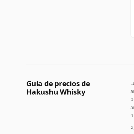
Guía de precios de
L
Hakushu Whisky
a
b
a
d
P