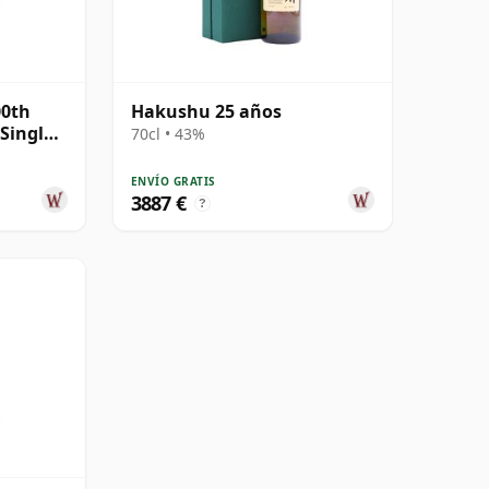
00th
Hakushu 25 años
 Single
70cl • 43%
ENVÍO GRATIS
3887 €
?