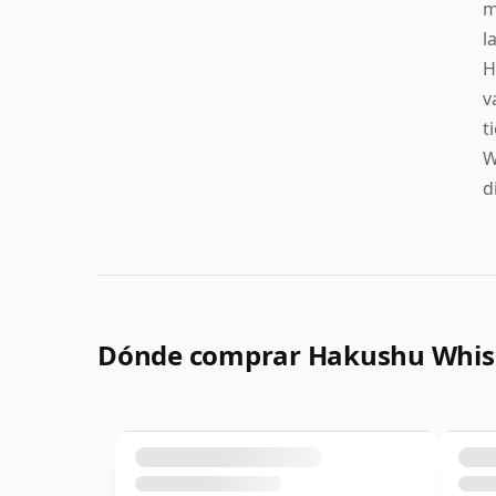
m
l
H
v
t
W
d
Dónde comprar Hakushu Whis