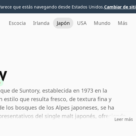
Parece que estás navegando desde Estados Unidos.
Cambiar de sit
Escocia
Irlanda
Japón
USA
Mundo
Más
y
que de Suntory, establecida en 1973 en la
estilo que resulta fresco, de textura fina y
e los bosques de los Alpes japoneses, se ha
resentativos del single malt japonés, ofreciendo
Leer más
elicadamente turboso de lo que muchos bebedores