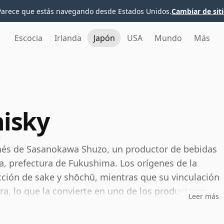
Parece que estás navegando desde Estados Unidos.
Cambiar de sit
Escocia
Irlanda
Japón
USA
Mundo
Más
isky
nés de Sasanokawa Shuzo, un productor de bebidas
a, prefectura de Fukushima. Los orígenes de la
ción de sake y shōchū, mientras que su vinculación
ra, lo que la convierte en uno de los productores
Leer más
mente en Japón.