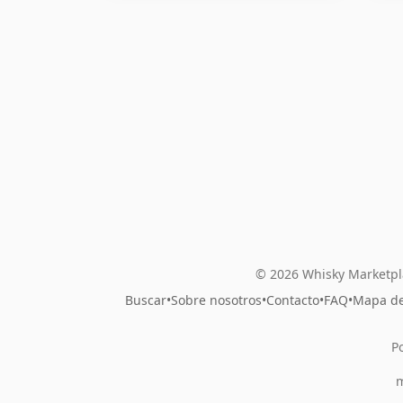
© 2026 Whisky Marketpl
Buscar
•
Sobre nosotros
•
Contacto
•
FAQ
•
Mapa del
P
m