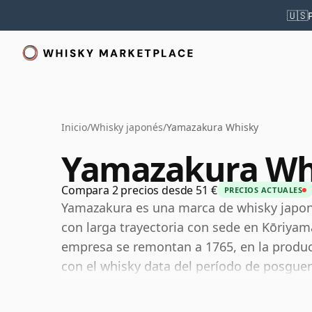
🇺🇸
Inicio
/
Whisky japonés
/
Yamazakura Whisky
Yamazakura Wh
Compara 2 precios desde 51 €
PRECIOS ACTUALES
Yamazakura es una marca de whisky japo
con larga trayectoria con sede en Kōriyam
empresa se remontan a 1765, en la produc
con el whisky data del período de posguer
independientes más arraigados histórica