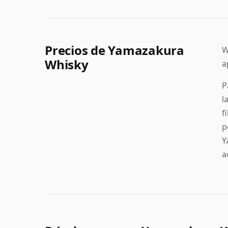
Precios de Yamazakura
W
Whisky
a
P
l
f
p
Y
a