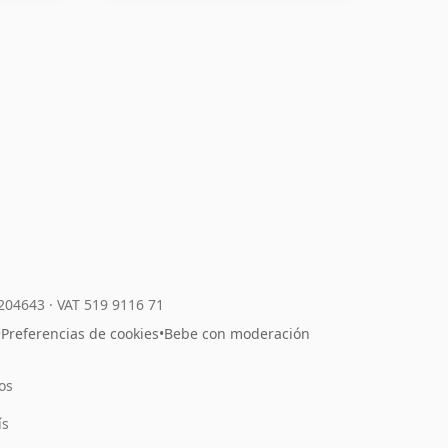
7204643
·
VAT 519 9116 71
•
Preferencias de cookies
•
Bebe con moderación
os
l
ís