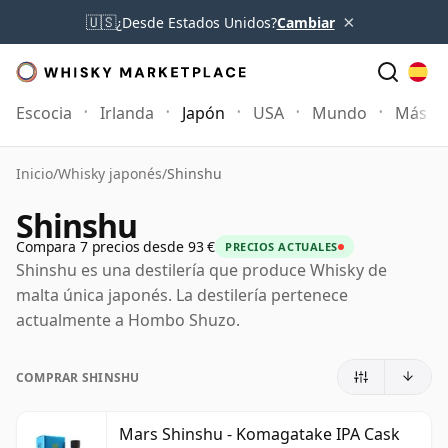
×
🇺🇸
¿Desde Estados Unidos?
Cambiar
Escocia
Irlanda
Japón
USA
Mundo
Más
Inicio
/
Whisky japonés
/
Shinshu
Shinshu
Compara 7 precios desde 93 €
PRECIOS ACTUALES
Shinshu es una destilería que produce Whisky de
malta única japonés. La destilería pertenece
actualmente a Hombo Shuzo.
COMPRAR SHINSHU
Mars Shinshu - Komagatake IPA Cask