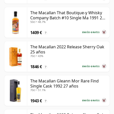
The Macallan That Boutique-y Whisky
Company Batch #10 Single Ma 1991 26
50cl • 48.7%
años
1409 €
ENVÍO GRATIS
?
The Macallan 2022 Release Sherry Oak
25 años
70cl • 43%
1846 €
ENVÍO GRATIS
?
The Macallan Gleann Mor Rare Find
Single Cask 1992 27 años
70cl • 51.1%
1943 €
ENVÍO GRATIS
?