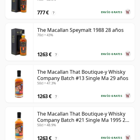
777 €
ENVÍO GRATIS
?
The Macallan Speymalt 1988 28 años
70cl • 43%
1263 €
ENVÍO GRATIS
?
The Macallan That Boutique-y Whisky
Company Batch #13 Single Ma 29 años
50cl • 47.3%
1263 €
ENVÍO GRATIS
?
The Macallan That Boutique-y Whisky
Company Batch #21 Single Ma 1995 24
50cl • 48.9%
años
1263 €
ENVÍO GRATIS
?