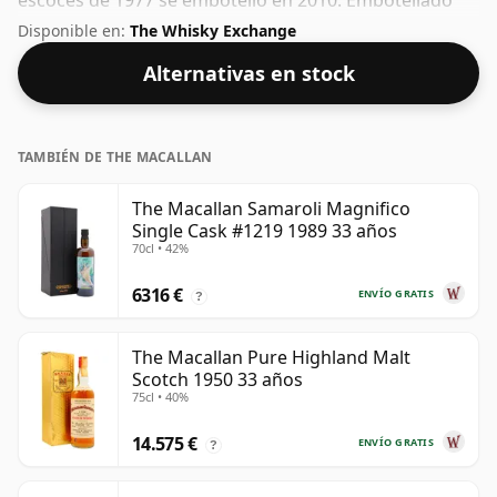
escocés de 1977 se embotelló en 2010. Embotellado
con la concentración cada vez más popular del 45,1%,
Disponible en:
The Whisky Exchange
que es un ABV para beber respetable.
Alternativas en stock
TAMBIÉN DE THE MACALLAN
The Macallan Samaroli Magnifico
Single Cask #1219 1989 33 años
70cl • 42%
6316 €
ENVÍO GRATIS
?
The Macallan Pure Highland Malt
Scotch 1950 33 años
75cl • 40%
14.575 €
ENVÍO GRATIS
?