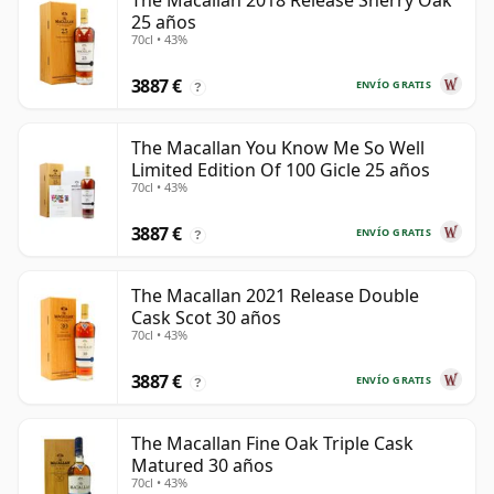
The Macallan 2018 Release Sherry Oak
25 años
70cl • 43%
3887 €
ENVÍO GRATIS
?
The Macallan You Know Me So Well
Limited Edition Of 100 Gicle 25 años
70cl • 43%
3887 €
ENVÍO GRATIS
?
The Macallan 2021 Release Double
Cask Scot 30 años
70cl • 43%
3887 €
ENVÍO GRATIS
?
The Macallan Fine Oak Triple Cask
Matured 30 años
70cl • 43%