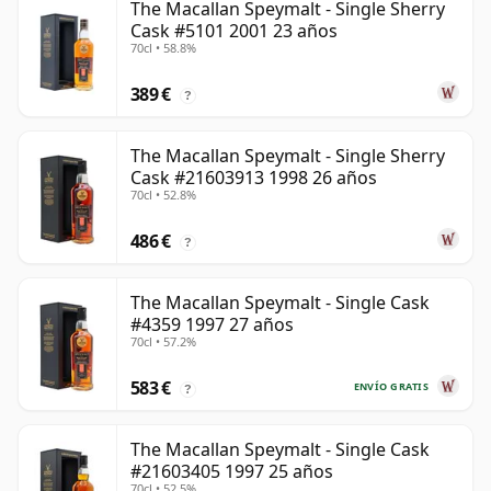
The Macallan Speymalt - Single Sherry
Cask #5101 2001 23 años
70cl • 58.8%
389 €
?
The Macallan Speymalt - Single Sherry
Cask #21603913 1998 26 años
70cl • 52.8%
486 €
?
The Macallan Speymalt - Single Cask
#4359 1997 27 años
70cl • 57.2%
583 €
ENVÍO GRATIS
?
The Macallan Speymalt - Single Cask
#21603405 1997 25 años
70cl • 52.5%