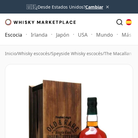
×
🇺🇸
¿Desde Estados Unidos?
Cambiar
Escocia
Irlanda
Japón
USA
Mundo
Más
Inicio
/
Whisky escocés
/
Speyside Whisky escocés
/
The Macallan W