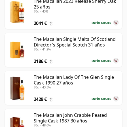
The Macallan 2023 Release Sherry Oak
25 años
70cl • 43%
2041 €
ENVÍO GRATIS
?
The Macallan Single Malts Of Scotland
Director's Special Scotch 31 años
70cl • 41.2%
2186 €
ENVÍO GRATIS
?
The Macallan Lady Of The Glen Single
Cask 1990 27 años
70cl • 43.5%
2429 €
ENVÍO GRATIS
?
The Macallan John Crabbie Peated
Single Cask 1987 30 años
70cl • 48.6%