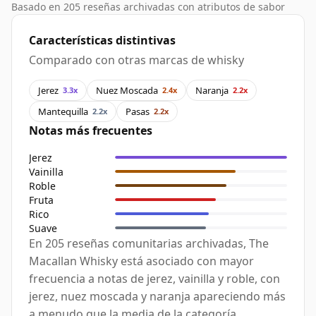
Basado en 205 reseñas archivadas con atributos de sabor
Características distintivas
Comparado con otras marcas de whisky
Jerez
Nuez Moscada
Naranja
3.3x
2.4x
2.2x
Mantequilla
Pasas
2.2x
2.2x
Notas más frecuentes
Jerez
Vainilla
Roble
Fruta
Rico
Suave
En 205 reseñas comunitarias archivadas, The
Macallan Whisky está asociado con mayor
frecuencia a notas de jerez, vainilla y roble, con
jerez, nuez moscada y naranja apareciendo más
a menudo que la media de la categoría.