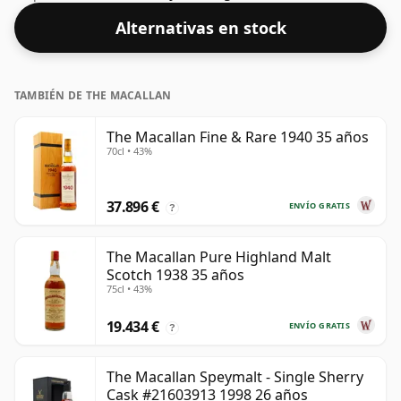
tanto debe considerarse un whisky de concentración
Alternativas en stock
"estándar".
TAMBIÉN DE THE MACALLAN
The Macallan Fine & Rare 1940 35 años
70cl • 43%
37.896 €
ENVÍO GRATIS
?
The Macallan Pure Highland Malt
Scotch 1938 35 años
75cl • 43%
19.434 €
ENVÍO GRATIS
?
The Macallan Speymalt - Single Sherry
Cask #21603913 1998 26 años