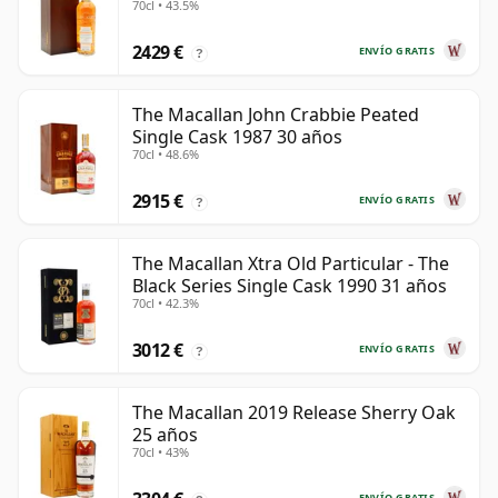
70cl • 43.5%
2429 €
ENVÍO GRATIS
?
The Macallan John Crabbie Peated
Single Cask 1987 30 años
70cl • 48.6%
2915 €
ENVÍO GRATIS
?
The Macallan Xtra Old Particular - The
Black Series Single Cask 1990 31 años
70cl • 42.3%
3012 €
ENVÍO GRATIS
?
The Macallan 2019 Release Sherry Oak
25 años
70cl • 43%
ENVÍO GRATIS