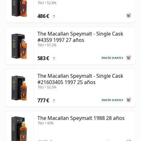
70cl • 52.8%
486 €
?
The Macallan Speymalt - Single Cask
#4359 1997 27 años
70cl • 57.2%
583 €
ENVÍO GRATIS
?
The Macallan Speymalt - Single Cask
#21603405 1997 25 años
70cl • 52.5%
777 €
ENVÍO GRATIS
?
The Macallan Speymalt 1988 28 años
70cl • 43%