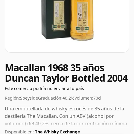
Macallan 1968 35 años
Duncan Taylor Bottled 2004
Este comercio podría no enviar a tu país
Región:
Speyside
Graduación:
40.2%
Volumen:
70cl
Una embotellada de whisky escocés de 35 años de la
destilería The Macallan. Con un ABV (alcohol por
volumen) del 40,2%, cerca de la concentración mínima
con la que se puede embotellar el whisky, y por lo
Disponible en:
The Whisky Exchange