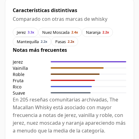
Características distintivas
Comparado con otras marcas de whisky
Jerez
Nuez Moscada
Naranja
3.3x
2.4x
2.2x
Mantequilla
Pasas
2.2x
2.2x
Notas más frecuentes
Jerez
Vainilla
Roble
Fruta
Rico
Suave
En 205 reseñas comunitarias archivadas, The
Macallan Whisky está asociado con mayor
frecuencia a notas de jerez, vainilla y roble, con
jerez, nuez moscada y naranja apareciendo más
a menudo que la media de la categoría.