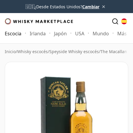
×
🇺🇸
¿Desde Estados Unidos?
Cambiar
Escocia
Irlanda
Japón
USA
Mundo
Más
Inicio
/
Whisky escocés
/
Speyside Whisky escocés
/
The Macallan W