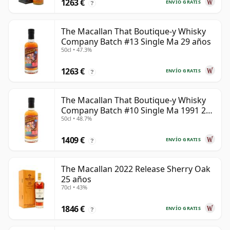
1263 €
ENVÍO GRATIS
?
The Macallan That Boutique-y Whisky
Company Batch #13 Single Ma 29 años
50cl • 47.3%
1263 €
ENVÍO GRATIS
?
The Macallan That Boutique-y Whisky
Company Batch #10 Single Ma 1991 26
50cl • 48.7%
años
1409 €
ENVÍO GRATIS
?
The Macallan 2022 Release Sherry Oak
25 años
70cl • 43%
1846 €
ENVÍO GRATIS
?