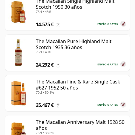
The Macallan Single Highland Malt
Scotch 1950 30 años
75cl • 43%
14.575 €
ENVÍO GRATIS
?
The Macallan Pure Highland Malt
Scotch 1935 36 años
75cl • 43%
24.292 €
ENVÍO GRATIS
?
The Macallan Fine & Rare Single Cask
#627 1952 50 años
70cl • 50.8%
35.467 €
ENVÍO GRATIS
?
The Macallan Anniversary Malt 1928 50
años
75cl • 38.6%