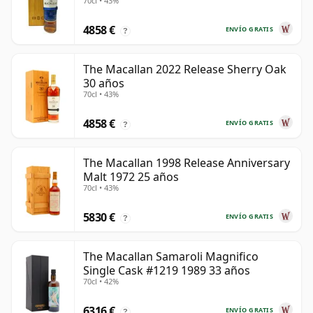
70cl • 43%
4858 €
ENVÍO GRATIS
?
The Macallan 2022 Release Sherry Oak
30 años
70cl • 43%
4858 €
ENVÍO GRATIS
?
The Macallan 1998 Release Anniversary
Malt 1972 25 años
70cl • 43%
5830 €
ENVÍO GRATIS
?
The Macallan Samaroli Magnifico
Single Cask #1219 1989 33 años
70cl • 42%
6316 €
ENVÍO GRATIS
?