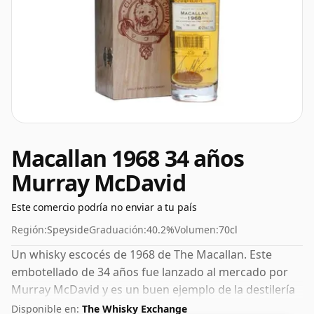
Macallan 1968 34 años
Murray McDavid
Este comercio podría no enviar a tu país
Región:
Speyside
Graduación:
40.2%
Volumen:
70cl
Un whisky escocés de 1968 de The Macallan. Este
embotellado de 34 años fue lanzado al mercado por
Murray McDavid y es un buen ejemplo de la destilería
de Speyside. La concentración embotellada de este
Disponible en:
The Whisky Exchange