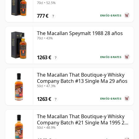
70cl • 52.5%
777 €
ENVÍO GRATIS
?
The Macallan Speymalt 1988 28 años
70cl • 43%
1263 €
ENVÍO GRATIS
?
The Macallan That Boutique-y Whisky
Company Batch #13 Single Ma 29 años
50cl • 47.3%
1263 €
ENVÍO GRATIS
?
The Macallan That Boutique-y Whisky
Company Batch #21 Single Ma 1995 24
50cl • 48.9%
años