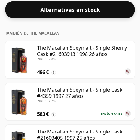
whisky es del 40,2%, que se sitúa en el extremo inferior
Alternativas en stock
de la escala de whiskies. Aunque hoy en día muchos
consumidores presionan a los productores para que
embotellen más cerca del 43% o 46%, todavía hay
TAMBIÉN DE THE MACALLAN
algunos whiskies finos de menor graduación.
The Macallan Speymalt - Single Sherry
Cask #21603913 1998 26 años
70cl • 52.8%
486 €
?
The Macallan Speymalt - Single Cask
#4359 1997 27 años
70cl • 57.2%
583 €
ENVÍO GRATIS
?
The Macallan Speymalt - Single Cask
#21603405 1997 25 años