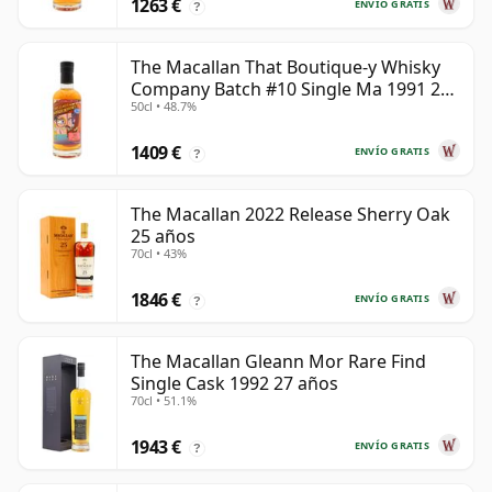
1263 €
ENVÍO GRATIS
?
The Macallan That Boutique-y Whisky
Company Batch #10 Single Ma 1991 26
50cl • 48.7%
años
1409 €
ENVÍO GRATIS
?
The Macallan 2022 Release Sherry Oak
25 años
70cl • 43%
1846 €
ENVÍO GRATIS
?
The Macallan Gleann Mor Rare Find
Single Cask 1992 27 años
70cl • 51.1%
1943 €
ENVÍO GRATIS
?