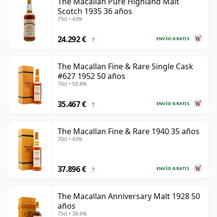
The Macallan Pure Highland Malt
Scotch 1935 36 años
75cl • 43%
24.292 €
ENVÍO GRATIS
?
The Macallan Fine & Rare Single Cask
#627 1952 50 años
70cl • 50.8%
35.467 €
ENVÍO GRATIS
?
The Macallan Fine & Rare 1940 35 años
70cl • 43%
37.896 €
ENVÍO GRATIS
?
The Macallan Anniversary Malt 1928 50
años
75cl • 38.6%