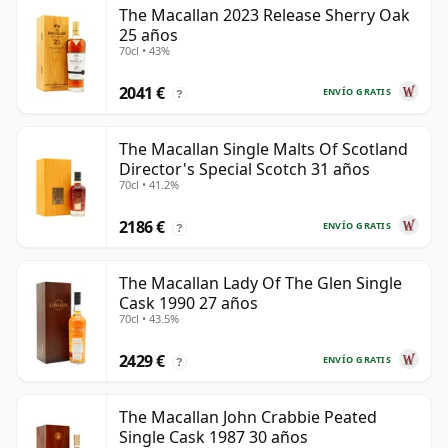
The Macallan 2023 Release Sherry Oak
25 años
70cl • 43%
2041 €
ENVÍO GRATIS
?
The Macallan Single Malts Of Scotland
Director's Special Scotch 31 años
70cl • 41.2%
2186 €
ENVÍO GRATIS
?
The Macallan Lady Of The Glen Single
Cask 1990 27 años
70cl • 43.5%
2429 €
ENVÍO GRATIS
?
The Macallan John Crabbie Peated
Single Cask 1987 30 años