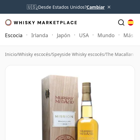
×
🇺🇸
¿Desde Estados Unidos?
Cambiar
Escocia
Irlanda
Japón
USA
Mundo
Más
Inicio
/
Whisky escocés
/
Speyside Whisky escocés
/
The Macallan W