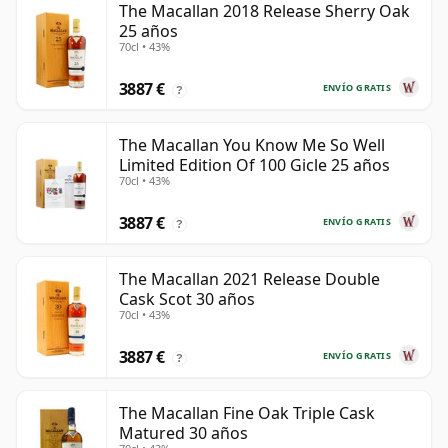
The Macallan 2018 Release Sherry Oak
25 años
70cl • 43%
3887 €
ENVÍO GRATIS
?
The Macallan You Know Me So Well
Limited Edition Of 100 Gicle 25 años
70cl • 43%
3887 €
ENVÍO GRATIS
?
The Macallan 2021 Release Double
Cask Scot 30 años
70cl • 43%
3887 €
ENVÍO GRATIS
?
The Macallan Fine Oak Triple Cask
Matured 30 años