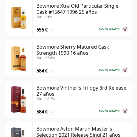
Bowmore Xtra Old Particular Single
Cask #15647 1996 25 años
70cl • 51%
555 €
ENVÍO GRATIS
?
Bowmore Sherry Matured Cask
Strength 1990 16 años
70cl • 53.8%
584 €
ENVÍO GRATIS
?
Bowmore Vintner's Trilogy 3rd Release
27 años
70cl • 48.7%
584 €
ENVÍO GRATIS
?
Bowmore Aston Martin Master's
Selection 2021 Release Singl 21 años