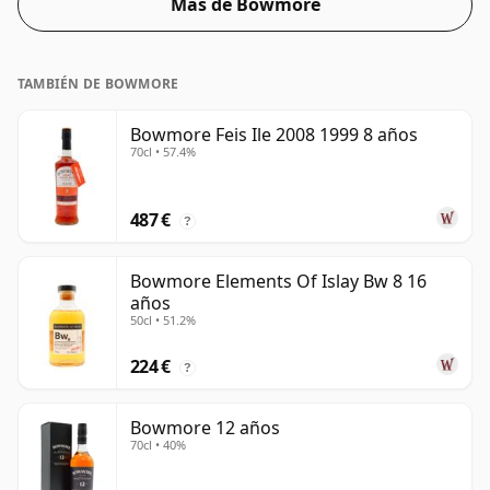
Más de Bowmore
TAMBIÉN DE BOWMORE
Bowmore Feis Ile 2008 1999 8 años
70cl • 57.4%
487 €
?
Bowmore Elements Of Islay Bw 8 16
años
50cl • 51.2%
224 €
?
Bowmore 12 años
70cl • 40%