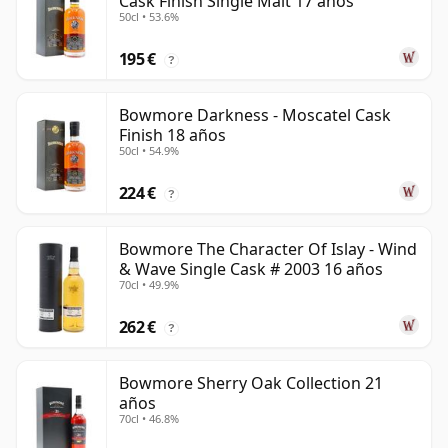
Cask Finish Single Malt 17 años
50cl • 53.6%
195 €
?
Bowmore Darkness - Moscatel Cask
Finish 18 años
50cl • 54.9%
224 €
?
Bowmore The Character Of Islay - Wind
& Wave Single Cask # 2003 16 años
70cl • 49.9%
262 €
?
Bowmore Sherry Oak Collection 21
años
70cl • 46.8%