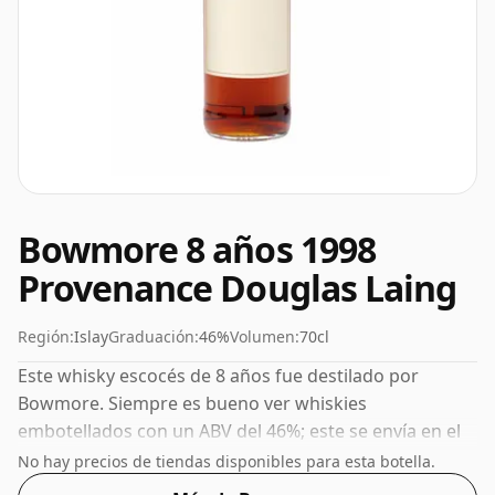
Bowmore 8 años 1998
Provenance Douglas Laing
Región:
Islay
Graduación:
46%
Volumen:
70cl
Este whisky escocés de 8 años fue destilado por
Bowmore. Siempre es bueno ver whiskies
embotellados con un ABV del 46%; este se envía en el
tamaño normal de 70 cl.
No hay precios de tiendas disponibles para esta botella.