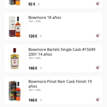
92 €
?
Bowmore 18 años
70cl • 43%
126 €
?
Bowmore Bartels Single Cask #15049
2001 14 años
70cl • 46%
146 €
?
Bowmore Pinot Noir Cask Finish 19
años
70cl • 43%
146 €
?