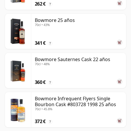
262 €
?
Bowmore 25 años
70cl • 43%
341 €
?
Bowmore Sauternes Cask 22 años
70cl • 48%
360 €
?
Bowmore Infrequent Flyers Single
Bourbon Cask #803728 1998 25 años
70cl • 45.8%
372 €
?