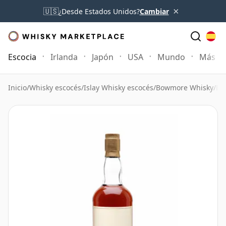
×
🇺🇸
¿Desde Estados Unidos?
Cambiar
Escocia
Irlanda
Japón
USA
Mundo
Más
Inicio
/
Whisky escocés
/
Islay Whisky escocés
/
Bowmore Whisky
/
Bo