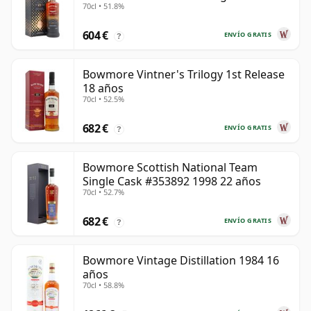
70cl • 51.8%
604 €
ENVÍO GRATIS
?
Bowmore Vintner's Trilogy 1st Release
18 años
70cl • 52.5%
682 €
ENVÍO GRATIS
?
Bowmore Scottish National Team
Single Cask #353892 1998 22 años
70cl • 52.7%
682 €
ENVÍO GRATIS
?
Bowmore Vintage Distillation 1984 16
años
70cl • 58.8%