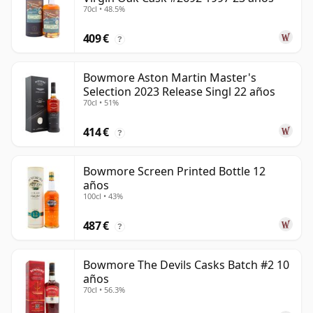
70cl • 48.5%
409 €
?
Bowmore Aston Martin Master's
Selection 2023 Release Singl 22 años
70cl • 51%
414 €
?
Bowmore Screen Printed Bottle 12
años
100cl • 43%
487 €
?
Bowmore The Devils Casks Batch #2 10
años
70cl • 56.3%