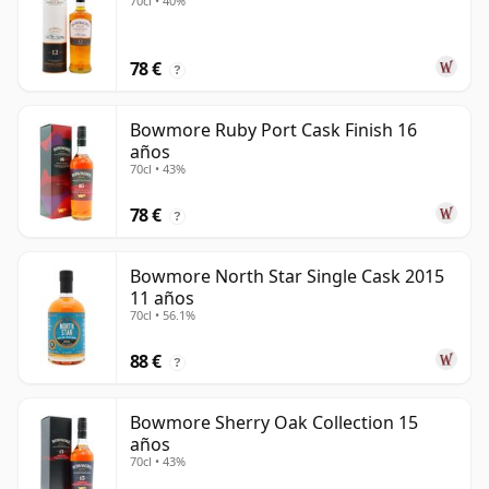
70cl • 40%
78 €
?
Bowmore Ruby Port Cask Finish 16
años
70cl • 43%
78 €
?
Bowmore North Star Single Cask 2015
11 años
70cl • 56.1%
88 €
?
Bowmore Sherry Oak Collection 15
años
70cl • 43%