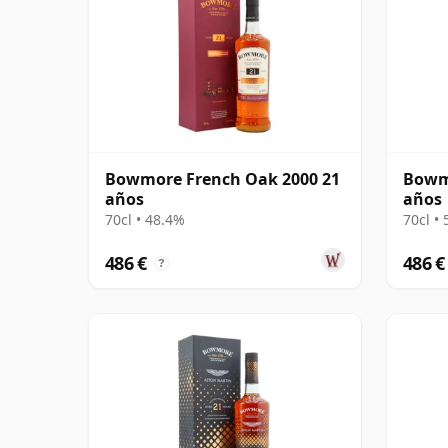
Bowmore French Oak 2000 21
Bowmo
años
años
70cl • 48.4%
70cl •
486 €
486 €
?