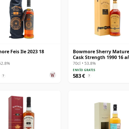
re Feis Ile 2023 18
Bowmore Sherry Matur
Cask Strength 1990 16 a
 52.8%
70cl • 53.8%
ENVÍO GRATIS
583 €
?
?