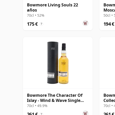
Bowmore Living Souls 22
Bowm
años
Mosca
Singl
70cl • 52%
50cl •
175 €
194 €
?
Bowmore The Character Of
Bowm
Islay - Wind & Wave Single
Colle
Cask # 2003 16 años
70cl • 49.9%
70cl •
261 €
261 €
?