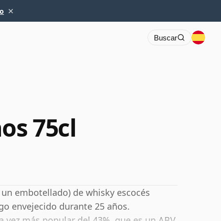
×
io
Buscar
os 75cl
a un embotellado) de whisky escocés
ego envejecido durante 25 años.
a vez más popular del 43%, que es un ABV