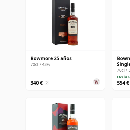
Bowmore 25 años
Bowmo
Singl
70cl • 43%
años
70cl •
ENVÍO 
340 €
554 €
?