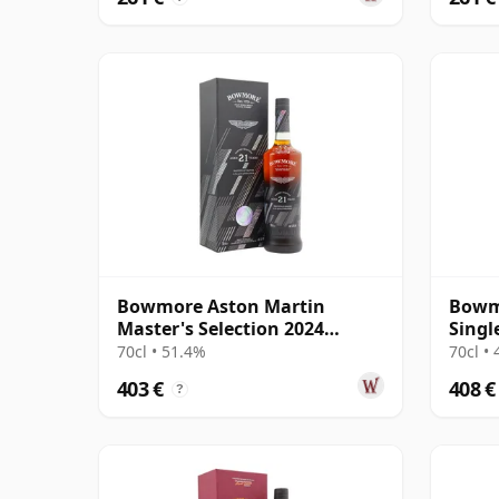
Bowmore Aston Martin
Bowmo
Master's Selection 2024
Singl
Release Singl 21 años
1997 
70cl • 51.4%
70cl •
403 €
408 €
?