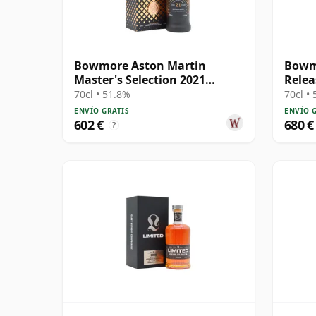
Bowmore Aston Martin
Bowmo
Master's Selection 2021
Relea
Release Singl 21 años
70cl • 51.8%
70cl •
ENVÍO GRATIS
ENVÍO 
602 €
680 €
?