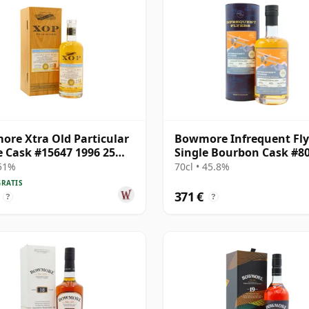
re Xtra Old Particular
Bowmore Infrequent Fly
e Cask #15647 1996 25
Single Bourbon Cask #8
1998 25 años
 51%
70cl • 45.8%
GRATIS
371 €
?
?