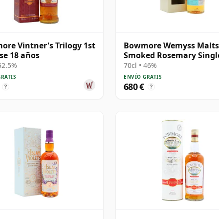
re Vintner's Trilogy 1st
Bowmore Wemyss Malts 
se 18 años
Smoked Rosemary Singl
Cask 1989 30 años
 52.5%
70cl • 46%
GRATIS
ENVÍO GRATIS
680 €
?
?