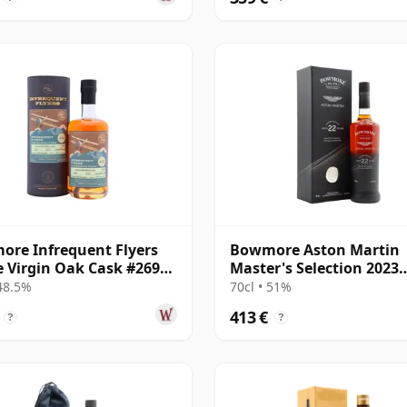
re Infrequent Flyers
Bowmore Aston Martin
e Virgin Oak Cask #2692
Master's Selection 2023
23 años
Release Singl 22 años
 48.5%
70cl • 51%
413 €
?
?