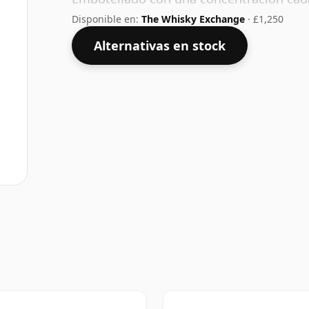
para beber respetable.
Disponible en:
The Whisky Exchange
· £1,250
Alternativas en stock