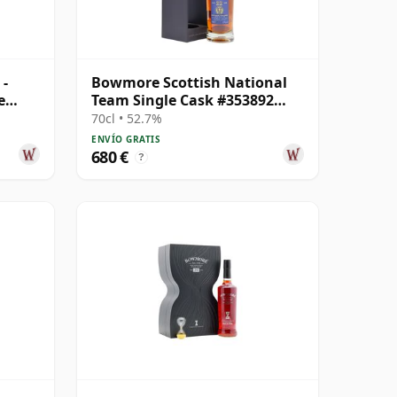
-
Bowmore Scottish National
e
Team Single Cask #353892
1998 22 años
70cl • 52.7%
ENVÍO GRATIS
680 €
?