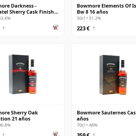
ore Darkness -
Bowmore Elements Of Is
tel Sherry Cask Finish
Bw 8 16 años
e Malt 17 años
 53.6%
50cl • 51.2%
223 €
?
?
ore Sherry Oak
Bowmore Sauternes Cas
ction 21 años
años
 46.8%
70cl • 48%
359 €
?
?