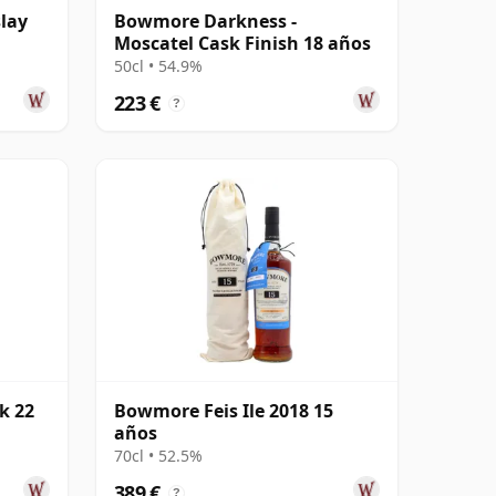
lay
Bowmore Darkness -
Moscatel Cask Finish 18 años
50cl • 54.9%
223 €
?
k 22
Bowmore Feis Ile 2018 15
años
70cl • 52.5%
389 €
?