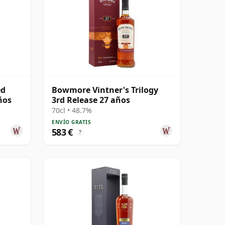
ed
Bowmore Vintner's Trilogy
ños
3rd Release 27 años
70cl • 48.7%
ENVÍO GRATIS
583 €
?