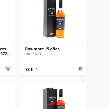
ers
Bowmore 15 años
03728
70cl • 43%
73 €
?