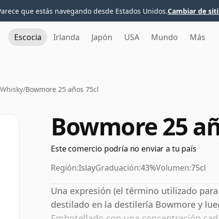
Parece que estás navegando desde Estados Unidos.
Cambiar de sit
Escocia
Irlanda
Japón
USA
Mundo
Más
Whisky
/
Bowmore 25 años 75cl
Bowmore 25 añ
Este comercio podría no enviar a tu país
Región:
Islay
Graduación:
43%
Volumen:
75cl
Una expresión (el término utilizado par
destilado en la destilería Bowmore y lu
Embotellado con una concentración cad