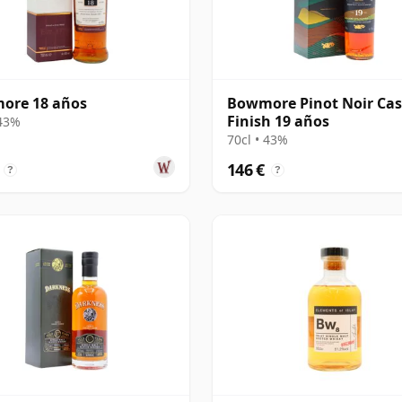
ore 18 años
Bowmore Pinot Noir Ca
Finish 19 años
 43%
70cl • 43%
146 €
?
?