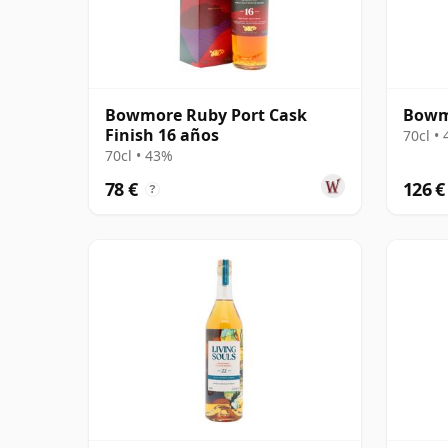
Bowmore Ruby Port Cask
Bowm
Finish 16 años
70cl •
70cl • 43%
78 €
126 €
?