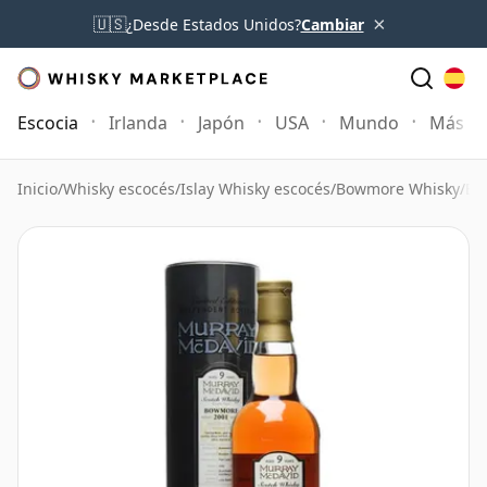
×
🇺🇸
¿Desde Estados Unidos?
Cambiar
Escocia
Irlanda
Japón
USA
Mundo
Más
Inicio
/
Whisky escocés
/
Islay Whisky escocés
/
Bowmore Whisky
/
Bo