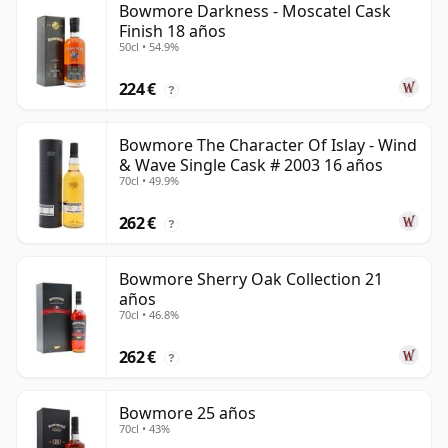
Bowmore Darkness - Moscatel Cask
Finish 18 años
50cl • 54.9%
224 €
?
Bowmore The Character Of Islay - Wind
& Wave Single Cask # 2003 16 años
70cl • 49.9%
262 €
?
Bowmore Sherry Oak Collection 21
años
70cl • 46.8%
262 €
?
Bowmore 25 años
70cl • 43%