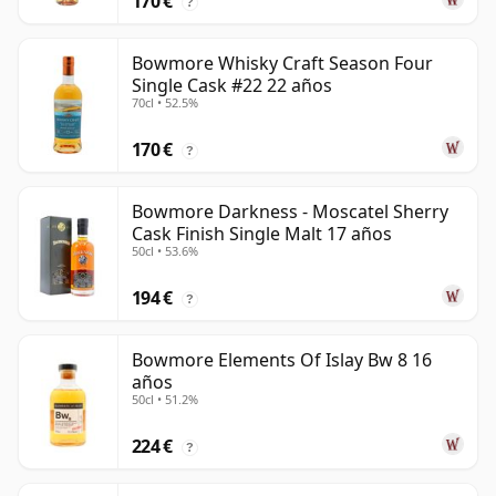
170 €
?
Bowmore Whisky Craft Season Four
Single Cask #22 22 años
70cl • 52.5%
170 €
?
Bowmore Darkness - Moscatel Sherry
Cask Finish Single Malt 17 años
50cl • 53.6%
194 €
?
Bowmore Elements Of Islay Bw 8 16
años
50cl • 51.2%
224 €
?