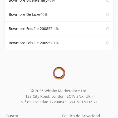
Bowmore Bicentenary
43%
Bowmore De Luxe
40%
Bowmore Feis Ile 2008
57.4%
Bowmore Feis Ile 2009
57.1%
© 2026 Whisky Marketplace Ltd.
128 City Road, London, EC1V 2NX, UK ·
N.° de sociedad 17204643
·
VAT 519 9116 71
Buscar
Política de privacidad