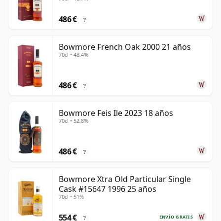
486 €
?
Bowmore French Oak 2000 21 años
70cl • 48.4%
486 €
?
Bowmore Feis Ile 2023 18 años
70cl • 52.8%
486 €
?
Bowmore Xtra Old Particular Single
Cask #15647 1996 25 años
70cl • 51%
554 €
ENVÍO GRATIS
?