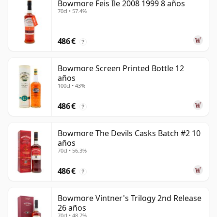
Bowmore Feis Ile 2008 1999 8 años
70cl • 57.4%
486 €
?
Bowmore Screen Printed Bottle 12
años
100cl • 43%
486 €
?
Bowmore The Devils Casks Batch #2 10
años
70cl • 56.3%
486 €
?
Bowmore Vintner's Trilogy 2nd Release
26 años
70cl • 48.7%