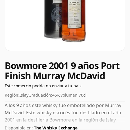
Bowmore 2001 9 años Port
Finish Murray McDavid
Este comercio podría no enviar a tu país
Región:
Islay
Graduación:
46%
Volumen:
70cl
A los 9 años este whisky fue embotellado por Murray
McDavid. Este whisky escocés fue destilado en el año
2001 en la destilería Bowmore en la región de Islay.
Viene en una botella normal de 70 cl y se embotella
Disponible en:
The Whisky Exchange