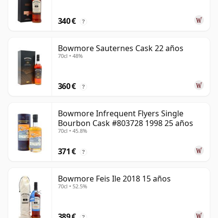
340 €
?
Bowmore Sauternes Cask 22 años
70cl • 48%
360 €
?
Bowmore Infrequent Flyers Single
Bourbon Cask #803728 1998 25 años
70cl • 45.8%
371 €
?
Bowmore Feis Ile 2018 15 años
70cl • 52.5%
389 €
?