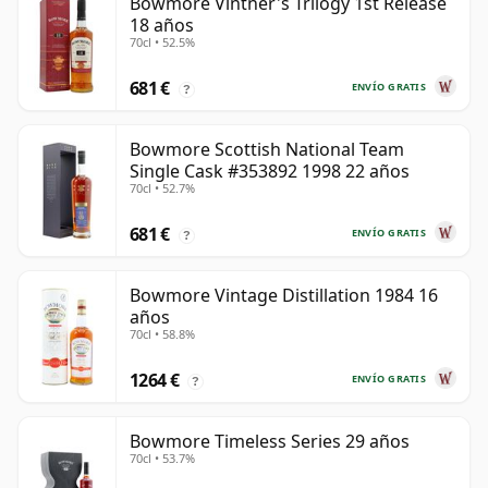
Bowmore Vintner's Trilogy 1st Release
18 años
70cl • 52.5%
681 €
ENVÍO GRATIS
?
Bowmore Scottish National Team
Single Cask #353892 1998 22 años
70cl • 52.7%
681 €
ENVÍO GRATIS
?
Bowmore Vintage Distillation 1984 16
años
70cl • 58.8%
1264 €
ENVÍO GRATIS
?
Bowmore Timeless Series 29 años
70cl • 53.7%