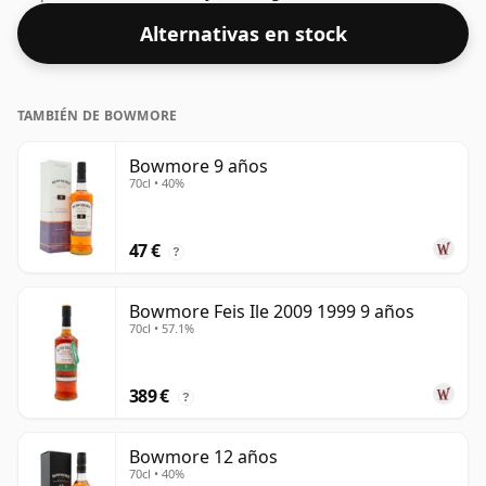
con un ABV saludable del 46%.
Alternativas en stock
TAMBIÉN DE BOWMORE
Bowmore 9 años
70cl • 40%
47 €
?
Bowmore Feis Ile 2009 1999 9 años
70cl • 57.1%
389 €
?
Bowmore 12 años
70cl • 40%