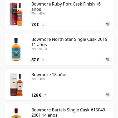
Bowmore Ruby Port Cask Finish 16
años
70cl • 43%
78 €
?
Bowmore North Star Single Cask 2015
11 años
70cl • 56.1%
87 €
?
Bowmore 18 años
70cl • 43%
126 €
?
Bowmore Bartels Single Cask #15049
2001 14 años