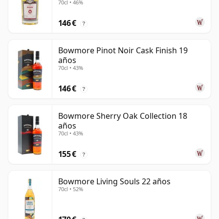
70cl • 46%
146 €
?
Bowmore Pinot Noir Cask Finish 19
años
70cl • 43%
146 €
?
Bowmore Sherry Oak Collection 18
años
70cl • 43%
155 €
?
Bowmore Living Souls 22 años
70cl • 52%