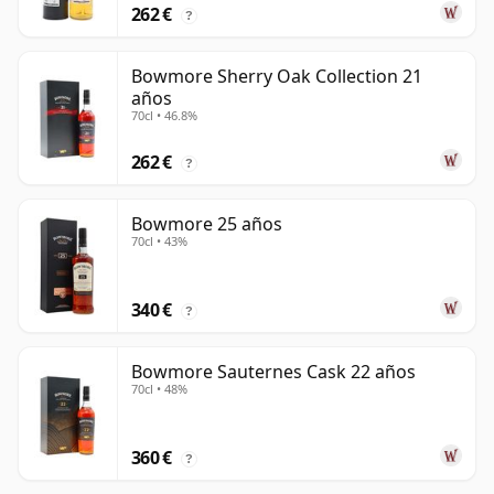
262 €
?
Bowmore Sherry Oak Collection 21
años
70cl • 46.8%
262 €
?
Bowmore 25 años
70cl • 43%
340 €
?
Bowmore Sauternes Cask 22 años
70cl • 48%
360 €
?