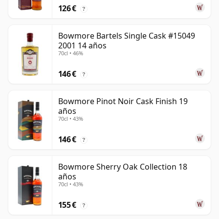
126 €
?
Bowmore Bartels Single Cask #15049
2001 14 años
70cl • 46%
146 €
?
Bowmore Pinot Noir Cask Finish 19
años
70cl • 43%
146 €
?
Bowmore Sherry Oak Collection 18
años
70cl • 43%
155 €
?