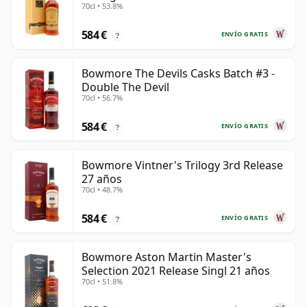
70cl • 53.8%
584 €
ENVÍO GRATIS
?
Bowmore The Devils Casks Batch #3 -
Double The Devil
70cl • 56.7%
584 €
ENVÍO GRATIS
?
Bowmore Vintner's Trilogy 3rd Release
27 años
70cl • 48.7%
584 €
ENVÍO GRATIS
?
Bowmore Aston Martin Master's
Selection 2021 Release Singl 21 años
70cl • 51.8%