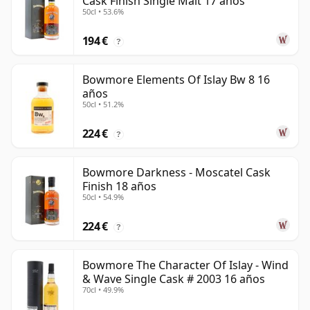
Cask Finish Single Malt 17 años
50cl • 53.6%
194 €
?
Bowmore Elements Of Islay Bw 8 16
años
50cl • 51.2%
224 €
?
Bowmore Darkness - Moscatel Cask
Finish 18 años
50cl • 54.9%
224 €
?
Bowmore The Character Of Islay - Wind
& Wave Single Cask # 2003 16 años
70cl • 49.9%