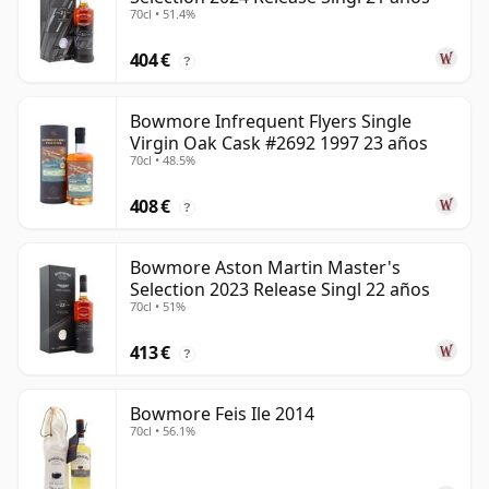
70cl • 51.4%
404 €
?
Bowmore Infrequent Flyers Single
Virgin Oak Cask #2692 1997 23 años
70cl • 48.5%
408 €
?
Bowmore Aston Martin Master's
Selection 2023 Release Singl 22 años
70cl • 51%
413 €
?
Bowmore Feis Ile 2014
70cl • 56.1%