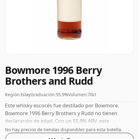
Bowmore 1996 Berry
Brothers and Rudd
Región:
Islay
Graduación:
55.9%
Volumen:
70cl
Este whisky escocés fue destilado por Bowmore.
Bowmore 1996 Berry Brothers y Rudd no tienen
declaración de edad. Con un 55,9% ABV, este
contenido de alcohol es más que aceptable.
No hay precios de tiendas disponibles para esta botella.
Embotellado en el tamaño estándar de 70 cl.