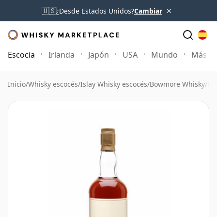
×
🇺🇸
¿Desde Estados Unidos?
Cambiar
Escocia
Irlanda
Japón
USA
Mundo
Más
Inicio
/
Whisky escocés
/
Islay Whisky escocés
/
Bowmore Whisky
/
Bo