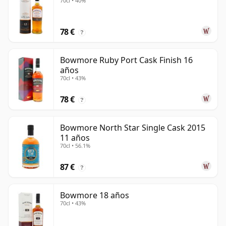
70cl • 40%
78 €
?
Bowmore Ruby Port Cask Finish 16
años
70cl • 43%
78 €
?
Bowmore North Star Single Cask 2015
11 años
70cl • 56.1%
87 €
?
Bowmore 18 años
70cl • 43%