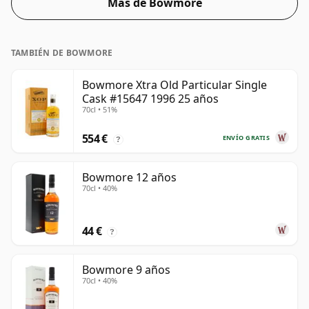
Más de Bowmore
TAMBIÉN DE BOWMORE
Bowmore Xtra Old Particular Single
Cask #15647 1996 25 años
70cl • 51%
554 €
ENVÍO GRATIS
?
Bowmore 12 años
70cl • 40%
44 €
?
Bowmore 9 años
70cl • 40%