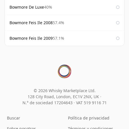
Bowmore De Luxe
40%
Bowmore Feis Ile 2008
57.4%
Bowmore Feis Ile 2009
57.1%
© 2026 Whisky Marketplace Ltd.
128 City Road, London, EC1V 2NX, UK ·
N.° de sociedad 17204643
·
VAT 519 9116 71
Buscar
Política de privacidad
Sobre nosotros
Términos y condiciones