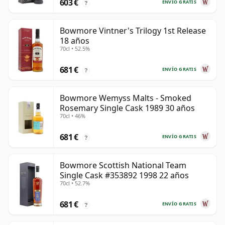
603 €
ENVÍO GRATIS
?
Bowmore Vintner's Trilogy 1st Release
18 años
70cl • 52.5%
681 €
ENVÍO GRATIS
?
Bowmore Wemyss Malts - Smoked
Rosemary Single Cask 1989 30 años
70cl • 46%
681 €
ENVÍO GRATIS
?
Bowmore Scottish National Team
Single Cask #353892 1998 22 años
70cl • 52.7%
681 €
ENVÍO GRATIS
?