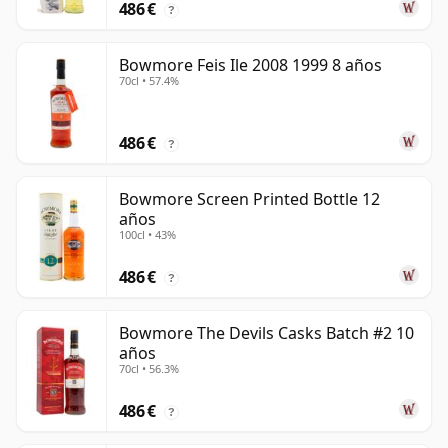
486 €
?
Bowmore Feis Ile 2008 1999 8 años
70cl • 57.4%
486 €
?
Bowmore Screen Printed Bottle 12
años
100cl • 43%
486 €
?
Bowmore The Devils Casks Batch #2 10
años
70cl • 56.3%
486 €
?