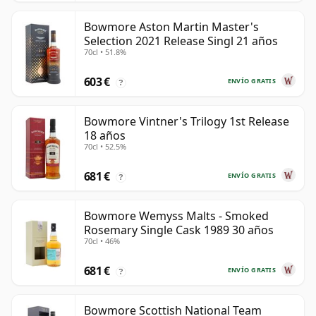
Bowmore Aston Martin Master's
Selection 2021 Release Singl 21 años
70cl • 51.8%
603 €
ENVÍO GRATIS
?
Bowmore Vintner's Trilogy 1st Release
18 años
70cl • 52.5%
681 €
ENVÍO GRATIS
?
Bowmore Wemyss Malts - Smoked
Rosemary Single Cask 1989 30 años
70cl • 46%
681 €
ENVÍO GRATIS
?
Bowmore Scottish National Team