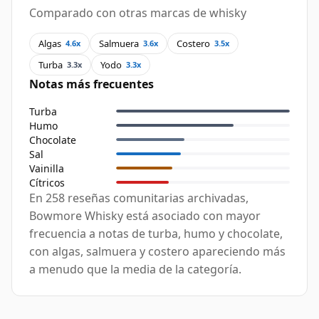
Comparado con otras marcas de whisky
Algas
Salmuera
Costero
4.6x
3.6x
3.5x
Turba
Yodo
3.3x
3.3x
Notas más frecuentes
Turba
Humo
Chocolate
Sal
Vainilla
Cítricos
En 258 reseñas comunitarias archivadas,
Bowmore Whisky está asociado con mayor
frecuencia a notas de turba, humo y chocolate,
con algas, salmuera y costero apareciendo más
a menudo que la media de la categoría.