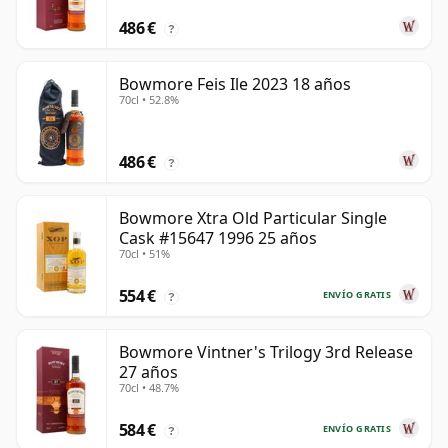
486 €
?
Bowmore Feis Ile 2023 18 años
70cl • 52.8%
486 €
?
Bowmore Xtra Old Particular Single
Cask #15647 1996 25 años
70cl • 51%
554 €
ENVÍO GRATIS
?
Bowmore Vintner's Trilogy 3rd Release
27 años
70cl • 48.7%
584 €
ENVÍO GRATIS
?