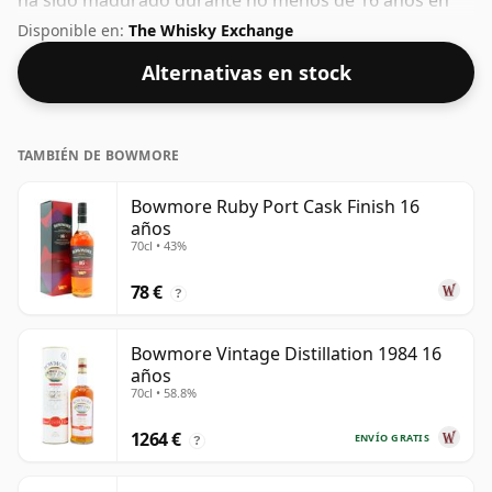
ha sido madurado durante no menos de 16 años en
barricas de roble. Con un 57,5% ABV, este contenido de
Disponible en:
The Whisky Exchange
alcohol es más que aceptable. Embotellado en el
Alternativas en stock
tamaño estándar de 70 cl.
TAMBIÉN DE BOWMORE
Bowmore Ruby Port Cask Finish 16
años
70cl • 43%
78 €
?
Bowmore Vintage Distillation 1984 16
años
70cl • 58.8%
1264 €
ENVÍO GRATIS
?