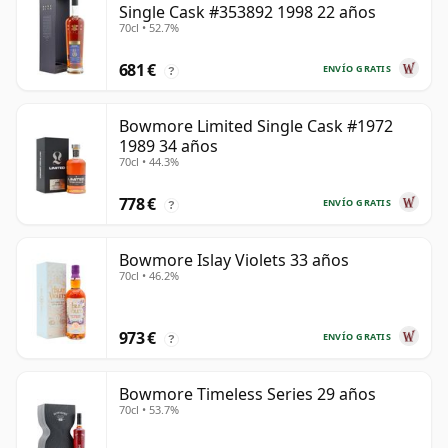
Single Cask #353892 1998 22 años
70cl • 52.7%
681 €
ENVÍO GRATIS
?
Bowmore Limited Single Cask #1972
1989 34 años
70cl • 44.3%
778 €
ENVÍO GRATIS
?
Bowmore Islay Violets 33 años
70cl • 46.2%
973 €
ENVÍO GRATIS
?
Bowmore Timeless Series 29 años
70cl • 53.7%