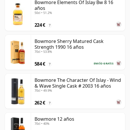
Bowmore Elements Of Islay Bw 8 16
años
50cl • 51.2%
224 €
?
Bowmore Sherry Matured Cask
Strength 1990 16 años
70cl • 53.8%
584 €
ENVÍO GRATIS
?
Bowmore The Character Of Islay - Wind
& Wave Single Cask # 2003 16 años
70cl • 49.9%
262 €
?
Bowmore 12 años
70cl • 40%