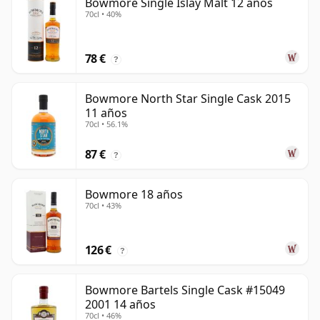
Bowmore Single Islay Malt 12 años
70cl • 40%
78 €
?
Bowmore North Star Single Cask 2015
11 años
70cl • 56.1%
87 €
?
Bowmore 18 años
70cl • 43%
126 €
?
Bowmore Bartels Single Cask #15049
2001 14 años
70cl • 46%