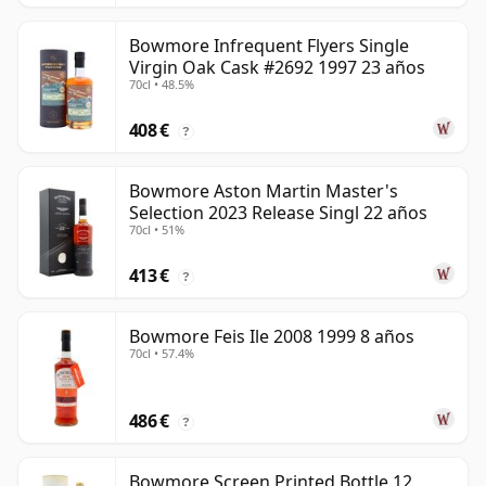
Bowmore Infrequent Flyers Single
Virgin Oak Cask #2692 1997 23 años
70cl • 48.5%
408 €
?
Bowmore Aston Martin Master's
Selection 2023 Release Singl 22 años
70cl • 51%
413 €
?
Bowmore Feis Ile 2008 1999 8 años
70cl • 57.4%
486 €
?
Bowmore Screen Printed Bottle 12