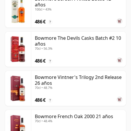
años
100cl • 43%
486 €
?
Bowmore The Devils Casks Batch #2 10
años
70cl • 56.3%
486 €
?
Bowmore Vintner's Trilogy 2nd Release
26 años
70cl • 48.7%
486 €
?
Bowmore French Oak 2000 21 años
70cl • 48.4%