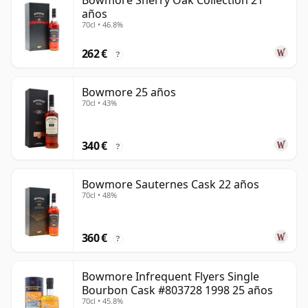
Bowmore Sherry Oak Collection 21
años
70cl • 46.8%
262 €
?
Bowmore 25 años
70cl • 43%
340 €
?
Bowmore Sauternes Cask 22 años
70cl • 48%
360 €
?
Bowmore Infrequent Flyers Single
Bourbon Cask #803728 1998 25 años
70cl • 45.8%