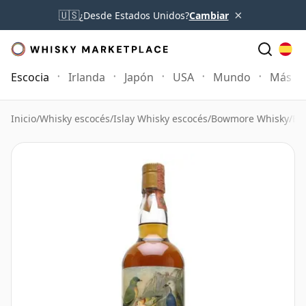
×
🇺🇸
¿Desde Estados Unidos?
Cambiar
Escocia
Irlanda
Japón
USA
Mundo
Más
Inicio
/
Whisky escocés
/
Islay Whisky escocés
/
Bowmore Whisky
/
Bo