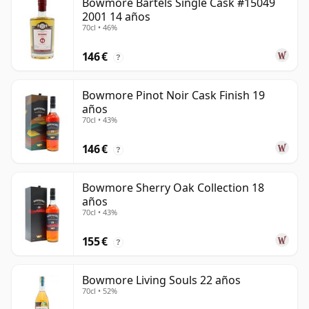
Bowmore Bartels Single Cask #15049
2001 14 años
70cl • 46%
146 €
?
Bowmore Pinot Noir Cask Finish 19
años
70cl • 43%
146 €
?
Bowmore Sherry Oak Collection 18
años
70cl • 43%
155 €
?
Bowmore Living Souls 22 años
70cl • 52%