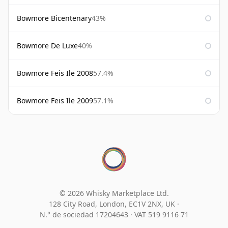
Bowmore Bicentenary
43%
Bowmore De Luxe
40%
Bowmore Feis Ile 2008
57.4%
Bowmore Feis Ile 2009
57.1%
© 2026 Whisky Marketplace Ltd.
128 City Road, London, EC1V 2NX, UK ·
N.° de sociedad 17204643
·
VAT 519 9116 71