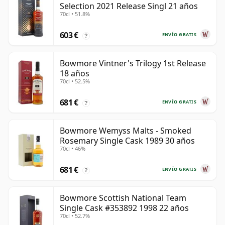
Selection 2021 Release Singl 21 años
70cl • 51.8%
603 €
ENVÍO GRATIS
?
Bowmore Vintner's Trilogy 1st Release
18 años
70cl • 52.5%
681 €
ENVÍO GRATIS
?
Bowmore Wemyss Malts - Smoked
Rosemary Single Cask 1989 30 años
70cl • 46%
681 €
ENVÍO GRATIS
?
Bowmore Scottish National Team
Single Cask #353892 1998 22 años
70cl • 52.7%