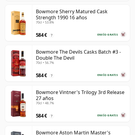
Bowmore Sherry Matured Cask
Strength 1990 16 años
70cl • 53.8%
584 €
ENVÍO GRATIS
?
Bowmore The Devils Casks Batch #3 -
Double The Devil
70cl • 56.7%
584 €
ENVÍO GRATIS
?
Bowmore Vintner's Trilogy 3rd Release
27 años
70cl • 48.7%
584 €
ENVÍO GRATIS
?
Bowmore Aston Martin Master's