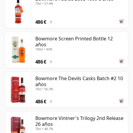
70cl • 57.4%
486 €
?
Bowmore Screen Printed Bottle 12
años
100cl • 43%
486 €
?
Bowmore The Devils Casks Batch #2 10
años
70cl • 56.3%
486 €
?
Bowmore Vintner's Trilogy 2nd Release
26 años
70cl • 48.7%