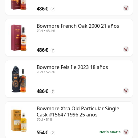
486 €
?
Bowmore French Oak 2000 21 años
70cl • 48.4%
486 €
?
Bowmore Feis Ile 2023 18 años
70cl • 52.8%
486 €
?
Bowmore Xtra Old Particular Single
Cask #15647 1996 25 años
70cl • 51%
554 €
ENVÍO GRATIS
?