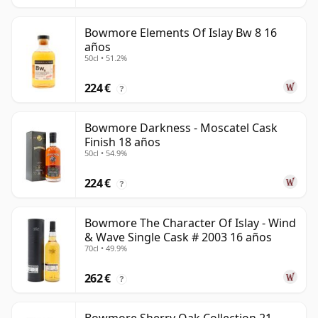
Bowmore Elements Of Islay Bw 8 16
años
50cl • 51.2%
224 €
?
Bowmore Darkness - Moscatel Cask
Finish 18 años
50cl • 54.9%
224 €
?
Bowmore The Character Of Islay - Wind
& Wave Single Cask # 2003 16 años
70cl • 49.9%
262 €
?