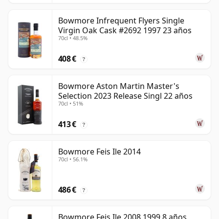
Bowmore Infrequent Flyers Single
Virgin Oak Cask #2692 1997 23 años
70cl • 48.5%
408 €
?
Bowmore Aston Martin Master's
Selection 2023 Release Singl 22 años
70cl • 51%
413 €
?
Bowmore Feis Ile 2014
70cl • 56.1%
486 €
?
Bowmore Feis Ile 2008 1999 8 años