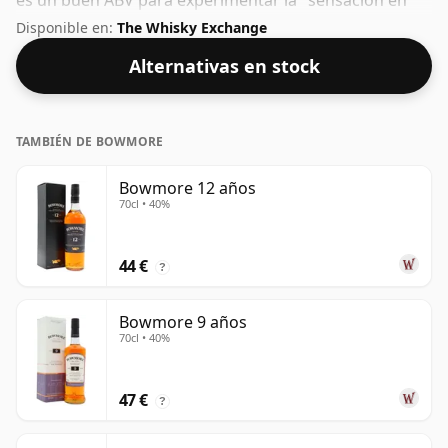
es un buen ABV para experimentar la "sensación en
boca" y el sabor pleno del whisky.
Disponible en:
The Whisky Exchange
Alternativas en stock
TAMBIÉN DE BOWMORE
Bowmore 12 años
70cl • 40%
44 €
?
Bowmore 9 años
70cl • 40%
47 €
?