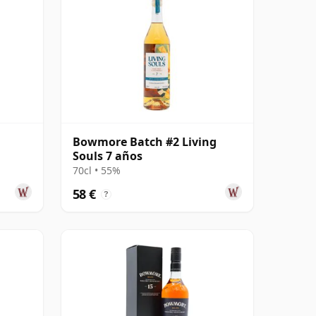
Bowmore Batch #2 Living
Souls 7 años
70cl • 55%
58 €
?