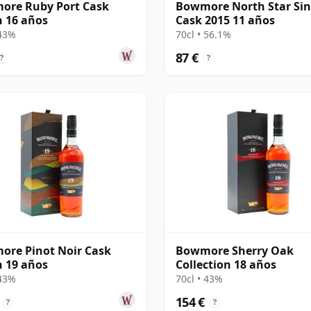
ore Ruby Port Cask
Bowmore North Star Sin
h 16 años
Cask 2015 11 años
 43%
70cl • 56.1%
87 €
?
?
re Pinot Noir Cask
Bowmore Sherry Oak
h 19 años
Collection 18 años
 43%
70cl • 43%
154 €
?
?