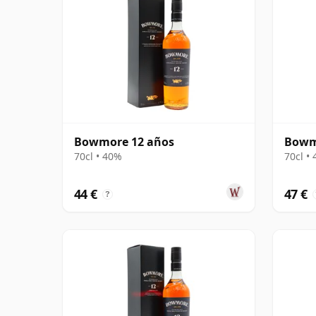
Bowmore 12 años
Bowm
70cl • 40%
70cl •
44 €
47 €
?