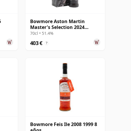
5
Bowmore Aston Martin
Master's Selection 2024
Release Singl 21 años
70cl • 51.4%
403 €
?
Bowmore Feis Ile 2008 1999 8
años