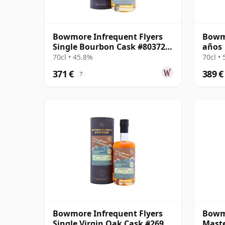
Bowmore Infrequent Flyers
Bowmo
Single Bourbon Cask #803728
años
1998 25 años
70cl • 45.8%
70cl •
371 €
389 €
?
Bowmore Infrequent Flyers
Bowm
Single Virgin Oak Cask #2692
Maste