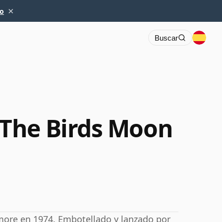
×
io
Buscar
The Birds Moon
more en 1974. Embotellado y lanzado por