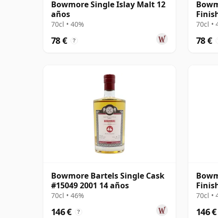
Bowmore Single Islay Malt 12
Bowm
años
Finis
70cl • 40%
70cl •
78 €
78 €
?
Bowmore Bartels Single Cask
Bowmo
#15049 2001 14 años
Finis
70cl • 46%
70cl •
146 €
146 €
?