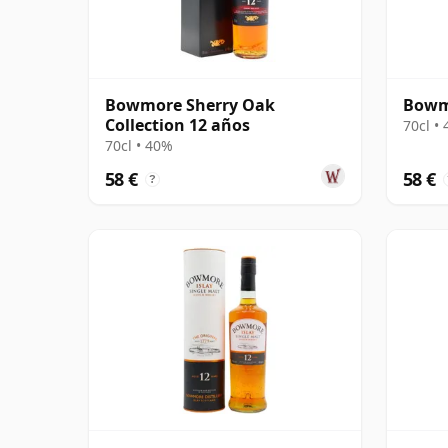
Bowmore Sherry Oak
Bowmo
Collection 12 años
70cl •
70cl • 40%
58 €
58 €
?