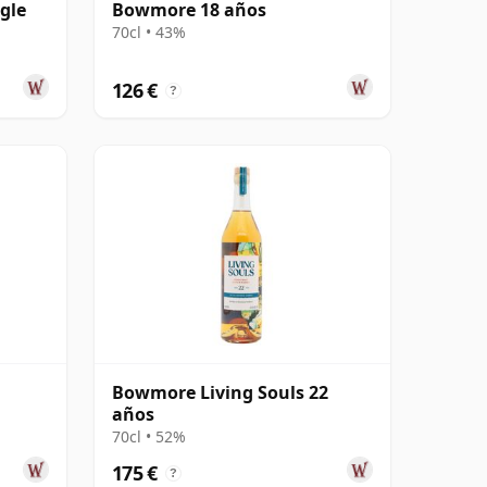
gle
Bowmore 18 años
70cl • 43%
126 €
?
Bowmore Living Souls 22
años
70cl • 52%
175 €
?