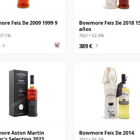
re Feis Ile 2009 1999 9
Bowmore Feis Ile 2018 1
años
 57.1%
70cl • 52.5%
389 €
?
?
ore Aston Martin
Bowmore Feis Ile 2014
r's Selection 2023
70cl • 56.1%