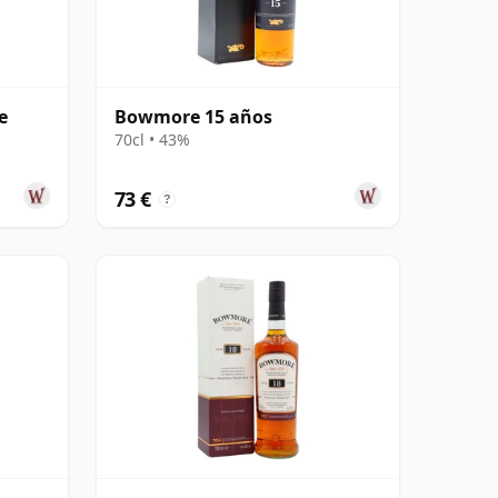
e
Bowmore 15 años
70cl • 43%
73 €
?