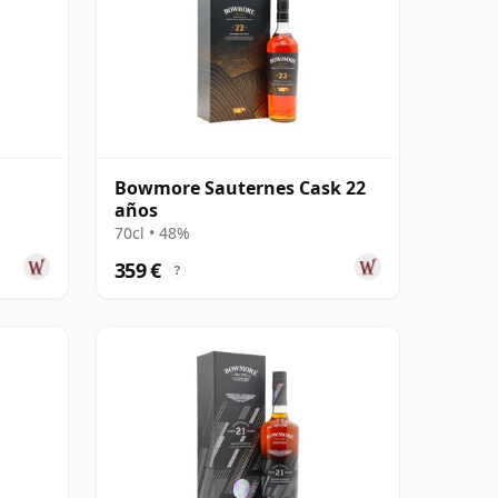
Bowmore Sauternes Cask 22
años
70cl • 48%
359 €
?