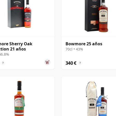
ore Sherry Oak
Bowmore 25 años
ction 21 años
70cl • 43%
 46.8%
340 €
?
?