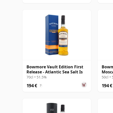
Bowmore Vault Edition First
Bowm
Release - Atlantic Sea Salt Is
Mosca
Singl
70cl • 51.5%
50cl •
194 €
194 €
?