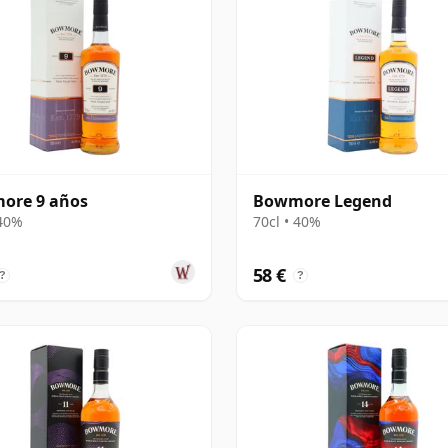
ore 9 años
Bowmore Legend
 40%
70cl • 40%
58 €
?
?