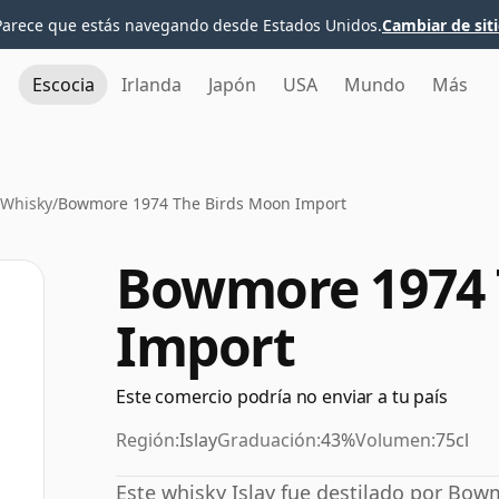
Parece que estás navegando desde Estados Unidos.
Cambiar de sit
Escocia
Irlanda
Japón
USA
Mundo
Más
Whisky
/
Bowmore 1974 The Birds Moon Import
Bowmore 1974 
Import
Este comercio podría no enviar a tu país
Región:
Islay
Graduación:
43%
Volumen:
75cl
Este whisky Islay fue destilado por Bow