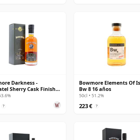
ore Darkness -
Bowmore Elements Of Is
tel Sherry Cask Finish
Bw 8 16 años
e Malt 17 años
 53.6%
50cl • 51.2%
223 €
?
?