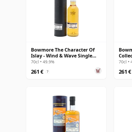
Bowmore The Character Of
Bowm
Islay - Wind & Wave Single
Colle
Cask # 2003 16 años
70cl • 49.9%
70cl •
261 €
261 €
?