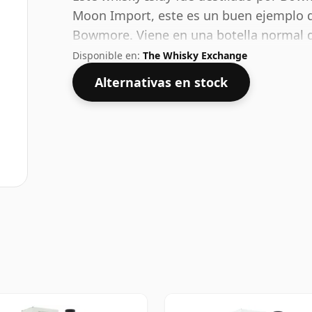
Moon Import, este es un buen ejemplo 
Bowmore. Viene en una botella normal d
saludable del 43%.
Disponible en:
The Whisky Exchange
Alternativas en stock