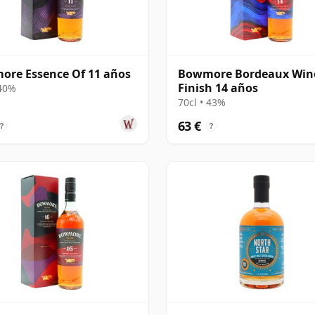
re Essence Of 11 años
Bowmore Bordeaux Win
Finish 14 años
 40%
70cl • 43%
63 €
?
?