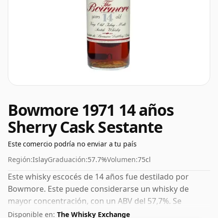
Bowmore 1971 14 años
Sherry Cask Sestante
Este comercio podría no enviar a tu país
Región:
Islay
Graduación:
57.7%
Volumen:
75cl
Este whisky escocés de 14 años fue destilado por
Bowmore. Este puede considerarse un whisky de
mayor concentración, con un ABV del 57,7%. Se
presenta en el tamaño de embotellado habitual de 75
Disponible en:
The Whisky Exchange