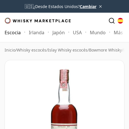
×
🇺🇸
¿Desde Estados Unidos?
Cambiar
Escocia
Irlanda
Japón
USA
Mundo
Más
Inicio
/
Whisky escocés
/
Islay Whisky escocés
/
Bowmore Whisky
/
Bo