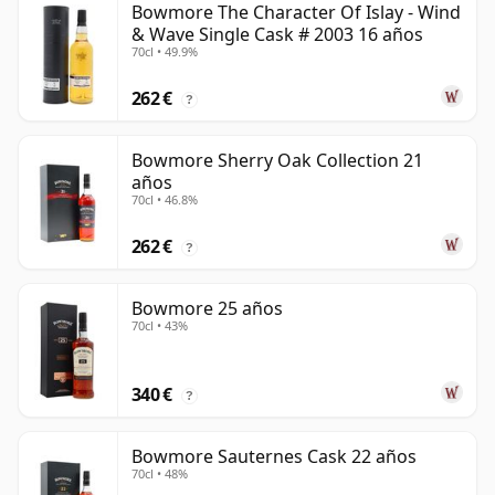
Bowmore The Character Of Islay - Wind
& Wave Single Cask # 2003 16 años
70cl • 49.9%
262 €
?
Bowmore Sherry Oak Collection 21
años
70cl • 46.8%
262 €
?
Bowmore 25 años
70cl • 43%
340 €
?
Bowmore Sauternes Cask 22 años
70cl • 48%