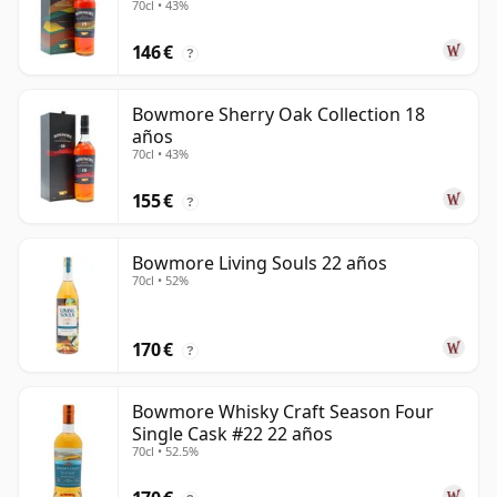
70cl • 43%
146 €
?
Bowmore Sherry Oak Collection 18
años
70cl • 43%
155 €
?
Bowmore Living Souls 22 años
70cl • 52%
170 €
?
Bowmore Whisky Craft Season Four
Single Cask #22 22 años
70cl • 52.5%