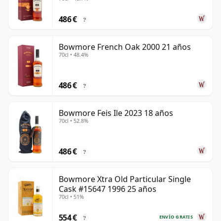
486 €
?
Bowmore French Oak 2000 21 años
70cl • 48.4%
486 €
?
Bowmore Feis Ile 2023 18 años
70cl • 52.8%
486 €
?
Bowmore Xtra Old Particular Single
Cask #15647 1996 25 años
70cl • 51%
554 €
ENVÍO GRATIS
?