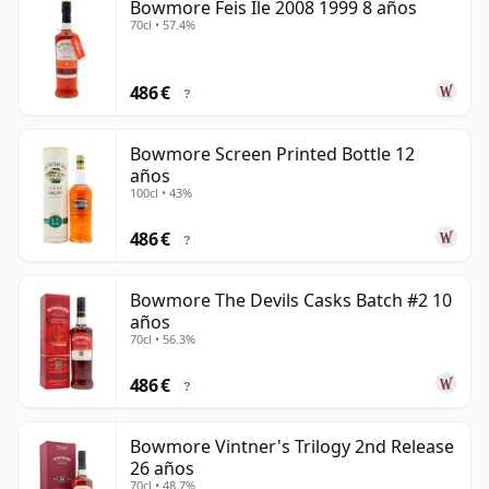
Bowmore Feis Ile 2008 1999 8 años
70cl • 57.4%
486 €
?
Bowmore Screen Printed Bottle 12
años
100cl • 43%
486 €
?
Bowmore The Devils Casks Batch #2 10
años
70cl • 56.3%
486 €
?
Bowmore Vintner's Trilogy 2nd Release
26 años
70cl • 48.7%