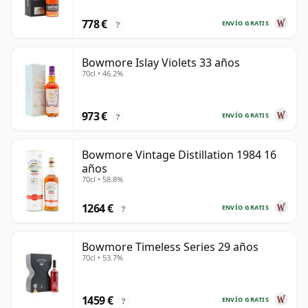
778 €
ENVÍO GRATIS
?
Bowmore Islay Violets 33 años
70cl • 46.2%
973 €
ENVÍO GRATIS
?
Bowmore Vintage Distillation 1984 16
años
70cl • 58.8%
1264 €
ENVÍO GRATIS
?
Bowmore Timeless Series 29 años
70cl • 53.7%
1459 €
ENVÍO GRATIS
?