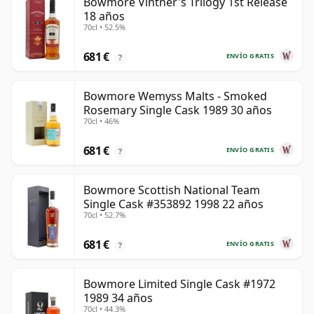
Bowmore Vintner's Trilogy 1st Release
18 años
70cl • 52.5%
681 €
ENVÍO GRATIS
?
Bowmore Wemyss Malts - Smoked
Rosemary Single Cask 1989 30 años
70cl • 46%
681 €
ENVÍO GRATIS
?
Bowmore Scottish National Team
Single Cask #353892 1998 22 años
70cl • 52.7%
681 €
ENVÍO GRATIS
?
Bowmore Limited Single Cask #1972
1989 34 años
70cl • 44.3%