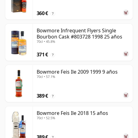
360 €
?
Bowmore Infrequent Flyers Single
Bourbon Cask #803728 1998 25 años
70cl • 45.8%
371 €
?
Bowmore Feis Ile 2009 1999 9 años
70cl • 57.1%
389 €
?
Bowmore Feis Ile 2018 15 años
70cl • 52.5%
389 €
?