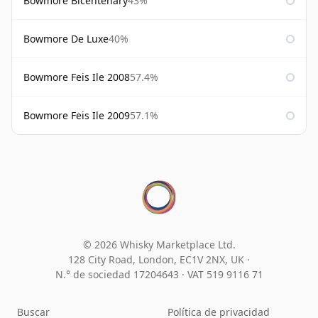
Bowmore Bicentenary
43%
Bowmore De Luxe
40%
Bowmore Feis Ile 2008
57.4%
Bowmore Feis Ile 2009
57.1%
© 2026 Whisky Marketplace Ltd.
128 City Road, London, EC1V 2NX, UK ·
N.° de sociedad 17204643
·
VAT 519 9116 71
Buscar
Política de privacidad