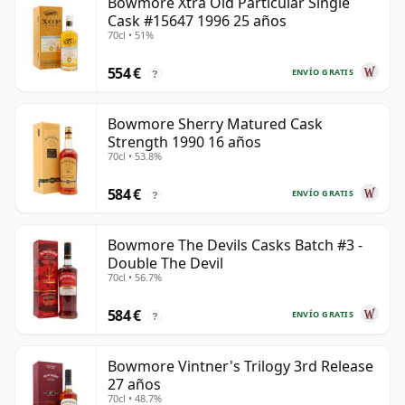
Bowmore Xtra Old Particular Single
Cask #15647 1996 25 años
70cl • 51%
554 €
ENVÍO GRATIS
?
Bowmore Sherry Matured Cask
Strength 1990 16 años
70cl • 53.8%
584 €
ENVÍO GRATIS
?
Bowmore The Devils Casks Batch #3 -
Double The Devil
70cl • 56.7%
584 €
ENVÍO GRATIS
?
Bowmore Vintner's Trilogy 3rd Release
27 años
70cl • 48.7%