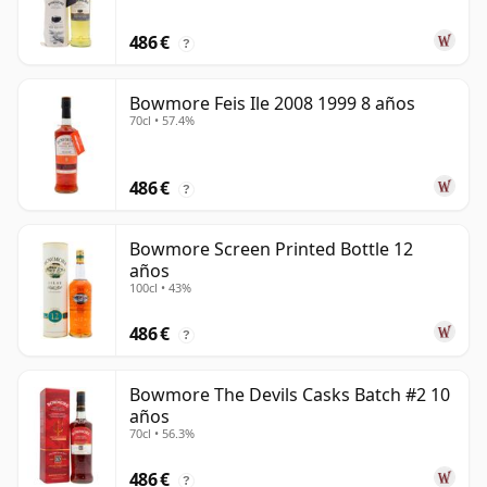
486 €
?
Bowmore Feis Ile 2008 1999 8 años
70cl • 57.4%
486 €
?
Bowmore Screen Printed Bottle 12
años
100cl • 43%
486 €
?
Bowmore The Devils Casks Batch #2 10
años
70cl • 56.3%
486 €
?