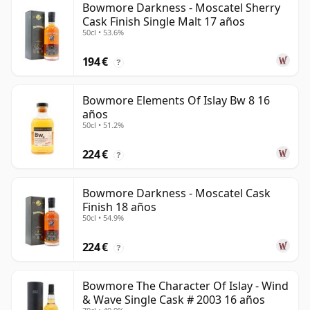
Bowmore Darkness - Moscatel Sherry
Cask Finish Single Malt 17 años
50cl • 53.6%
194 €
?
Bowmore Elements Of Islay Bw 8 16
años
50cl • 51.2%
224 €
?
Bowmore Darkness - Moscatel Cask
Finish 18 años
50cl • 54.9%
224 €
?
Bowmore The Character Of Islay - Wind
& Wave Single Cask # 2003 16 años