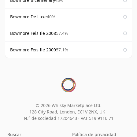
Bowmore Bicentenary
43%
Bowmore De Luxe
40%
Bowmore Feis Ile 2008
57.4%
Bowmore Feis Ile 2009
57.1%
© 2026 Whisky Marketplace Ltd.
128 City Road, London, EC1V 2NX, UK ·
N.° de sociedad 17204643
·
VAT 519 9116 71
Buscar
Política de privacidad