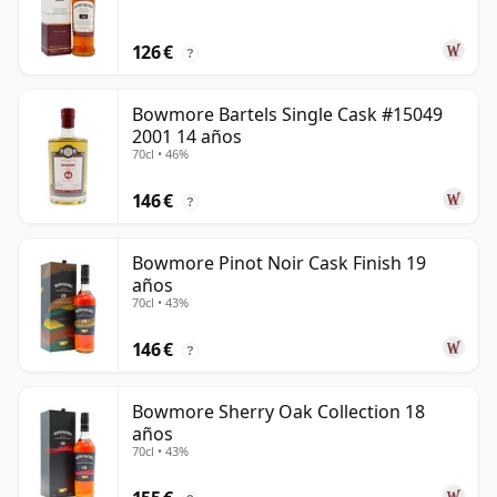
126 €
?
Bowmore Bartels Single Cask #15049
2001 14 años
70cl • 46%
146 €
?
Bowmore Pinot Noir Cask Finish 19
años
70cl • 43%
146 €
?
Bowmore Sherry Oak Collection 18
años
70cl • 43%