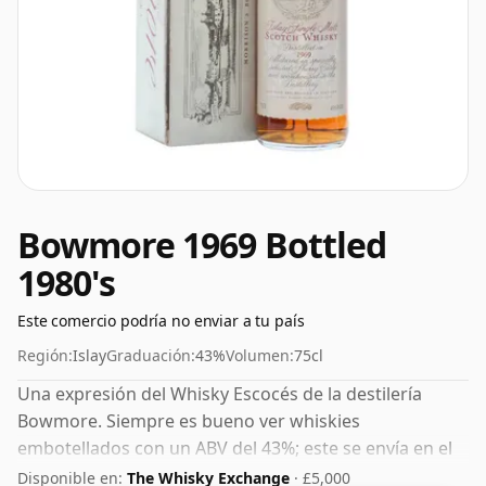
Bowmore 1969 Bottled
1980's
Este comercio podría no enviar a tu país
Región:
Islay
Graduación:
43%
Volumen:
75cl
Una expresión del Whisky Escocés de la destilería
Bowmore. Siempre es bueno ver whiskies
embotellados con un ABV del 43%; este se envía en el
tamaño normal de 75 cl.
Disponible en:
The Whisky Exchange
· £5,000