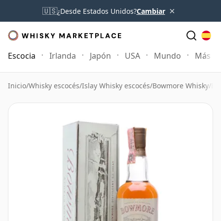
×
🇺🇸
¿Desde Estados Unidos?
Cambiar
Escocia
Irlanda
Japón
USA
Mundo
Más
Inicio
/
Whisky escocés
/
Islay Whisky escocés
/
Bowmore Whisky
/
Bo