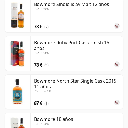
Bowmore Single Islay Malt 12 años
70cl • 40%
78 €
?
Bowmore Ruby Port Cask Finish 16
años
70cl • 43%
78 €
?
Bowmore North Star Single Cask 2015
11 años
70cl • 56.1%
87 €
?
Bowmore 18 años
70cl • 43%