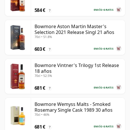
584 €
ENVÍO GRATIS
?
Bowmore Aston Martin Master's
Selection 2021 Release Singl 21 años
70cl • 51.8%
603 €
ENVÍO GRATIS
?
Bowmore Vintner's Trilogy 1st Release
18 años
70cl • 52.5%
681 €
ENVÍO GRATIS
?
Bowmore Wemyss Malts - Smoked
Rosemary Single Cask 1989 30 años
70cl • 46%
681 €
ENVÍO GRATIS
?