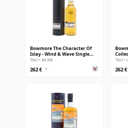
Bowmore The Character Of
Bowm
Islay - Wind & Wave Single
Colle
Cask # 2003 16 años
70cl • 49.9%
70cl •
262 €
262 €
?