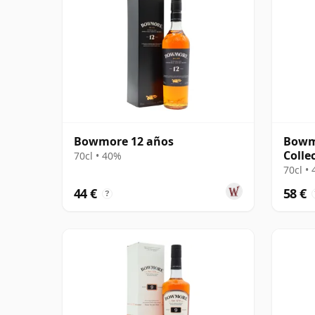
Bowmore 12 años
Bowm
Colle
70cl • 40%
70cl •
44 €
58 €
?