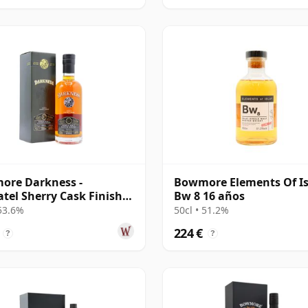
ore Darkness -
Bowmore Elements Of Is
tel Sherry Cask Finish
Bw 8 16 años
e Malt 17 años
 53.6%
50cl • 51.2%
224 €
?
?