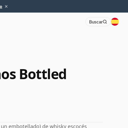
×
io
Buscar
os Bottled
a un embotellado) de whisky escocés