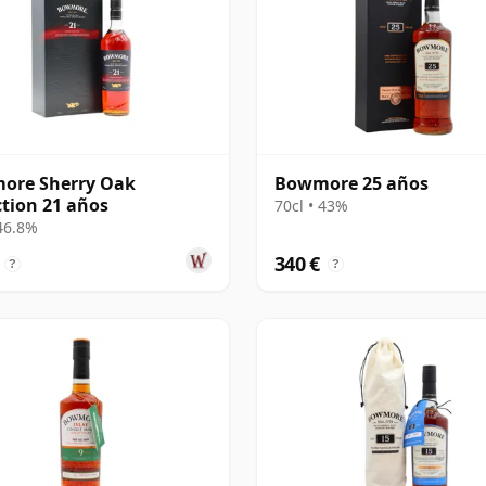
ore Sherry Oak
Bowmore 25 años
ction 21 años
70cl • 43%
 46.8%
340 €
?
?