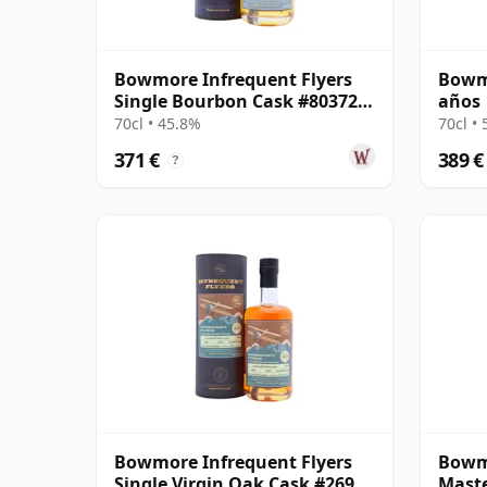
Bowmore Infrequent Flyers
Bowmo
Single Bourbon Cask #803728
años
1998 25 años
70cl • 45.8%
70cl •
371 €
389 €
?
Bowmore Infrequent Flyers
Bowm
Single Virgin Oak Cask #2692
Maste