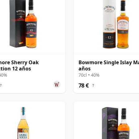
ore Sherry Oak
Bowmore Single Islay Ma
ction 12 años
años
 40%
70cl • 40%
78 €
?
?