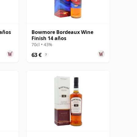
 años
Bowmore Bordeaux Wine
Finish 14 años
70cl • 43%
63 €
?