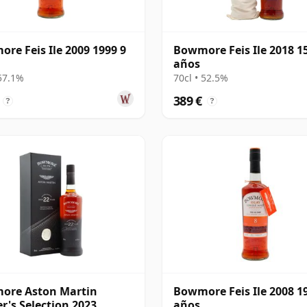
re Feis Ile 2009 1999 9
Bowmore Feis Ile 2018 1
años
 57.1%
70cl • 52.5%
389 €
?
?
ore Aston Martin
Bowmore Feis Ile 2008 1
r's Selection 2023
años