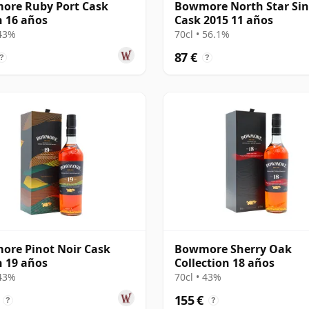
ore Ruby Port Cask
Bowmore North Star Sin
h 16 años
Cask 2015 11 años
 43%
70cl • 56.1%
87 €
?
?
re Pinot Noir Cask
Bowmore Sherry Oak
h 19 años
Collection 18 años
 43%
70cl • 43%
155 €
?
?