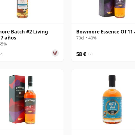
re Batch #2 Living
Bowmore Essence Of 11
 7 años
70cl • 40%
 55%
58 €
?
?