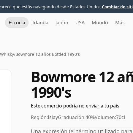
Parece que estás navegando desde Estados Unidos.
Cambiar de sit
Escocia
Irlanda
Japón
USA
Mundo
Más
Whisky
/
Bowmore 12 años Bottled 1990's
Bowmore 12 añ
1990's
Este comercio podría no enviar a tu país
Región:
Islay
Graduación:
40%
Volumen:
70cl
Una expresión (el término utilizado par