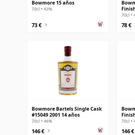
Bowmore 15 años
Bowm
Finis
70cl • 43%
70cl •
73 €
78 €
?
Bowmore Bartels Single Cask
Bowmo
#15049 2001 14 años
Finis
70cl • 46%
70cl •
146 €
146 €
?