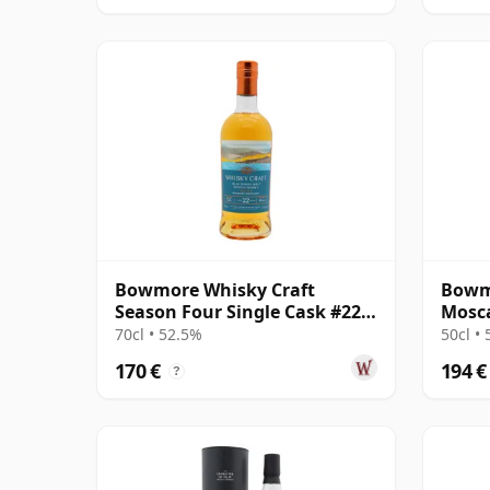
Bowmore Whisky Craft
Bowm
Season Four Single Cask #22
Mosca
22 años
Singl
70cl • 52.5%
50cl •
170 €
194 €
?