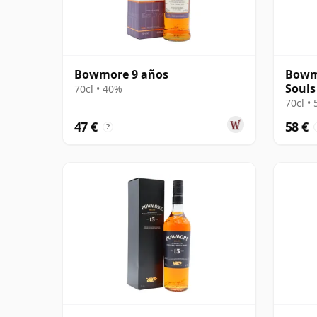
Bowmore 9 años
Bowmo
Souls
70cl • 40%
70cl •
47 €
58 €
?