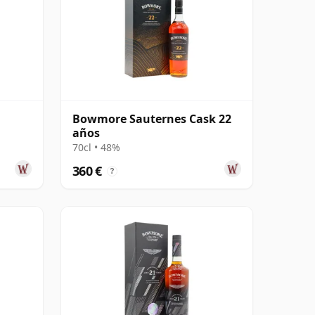
Bowmore Sauternes Cask 22
años
70cl • 48%
360 €
?