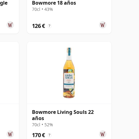
gle
Bowmore 18 años
70cl • 43%
126 €
?
Bowmore Living Souls 22
años
70cl • 52%
170 €
?