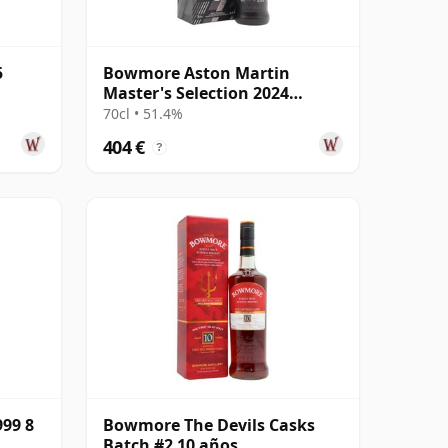
5
Bowmore Aston Martin
Master's Selection 2024
Release Singl 21 años
70cl • 51.4%
404 €
?
999 8
Bowmore The Devils Casks
Batch #2 10 años