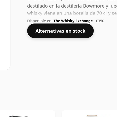
destilado en la destilería Bowmore y lu
whisky viene en una botella de 70 cl y 
40%.
Disponible en:
The Whisky Exchange
· £350
Alternativas en stock